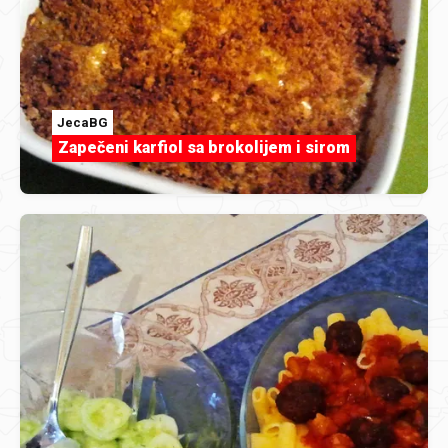
JecaBG
Zapečeni karfiol sa brokolijem i sirom