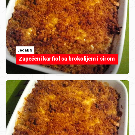
JecaBG
Zapečeni karfiol sa brokolijem i sirom