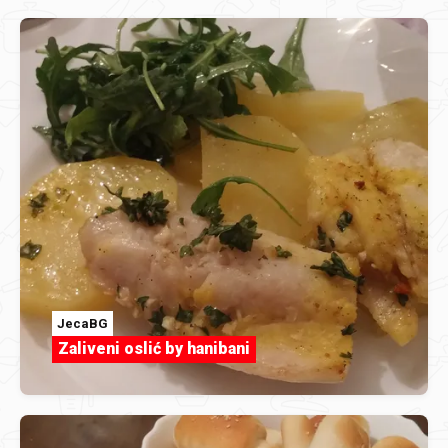
JecaBG
Zaliveni oslić by hanibani