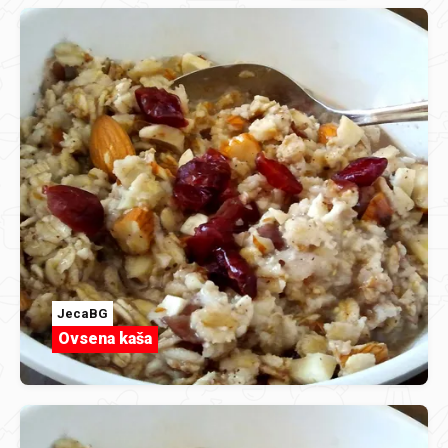
JecaBG
Ovsena kaša