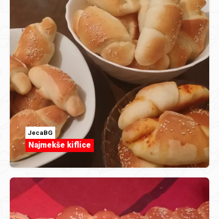
JecaBG
Najmekše kiflice