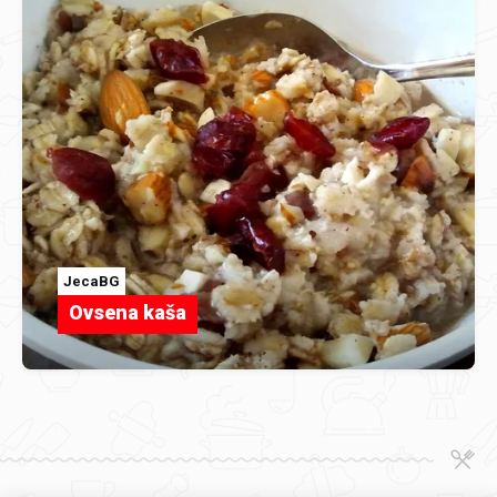
JecaBG
Ovsena kaša