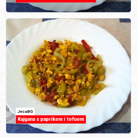
JecaBG
Kajgana s paprikom i tofuom