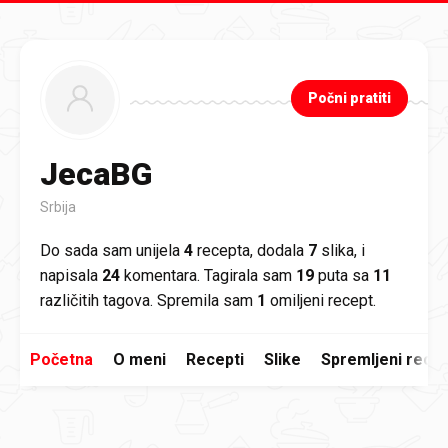
Preskoči na glavni sadržaj
Počni pratiti
JecaBG
Srbija
Do sada sam unijela
4
recepta, dodala
7
slika, i
napisala
24
komentara. Tagirala sam
19
puta sa
11
različitih tagova. Spremila sam
1
omiljeni recept.
Početna
O meni
Recepti
Slike
Spremljeni recep