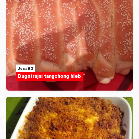
JecaBG
Dugotrajni tangzhong hleb