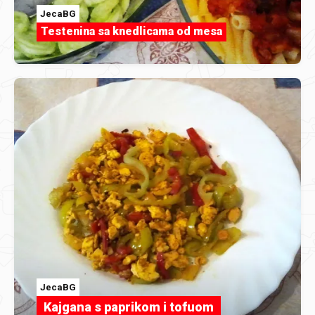
JecaBG
Testenina sa knedlicama od mesa
JecaBG
Kajgana s paprikom i tofuom