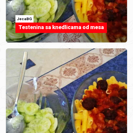
JecaBG
Testenina sa knedlicama od mesa