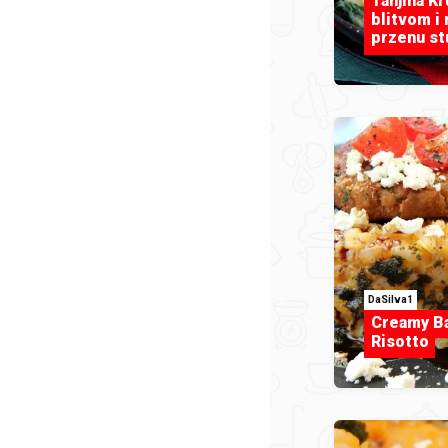
Tanjina Kr
blitvom i
przenu st
DaSilva1
Creamy B
Risotto