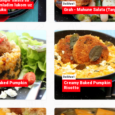
umpir salata sa
DaSilva1
 mladim lukom uz
uku
Grah - Mahune Salata (Tan
DaSilva1
aked Pumpkin
Creamy Baked Pumpkin
Risotto