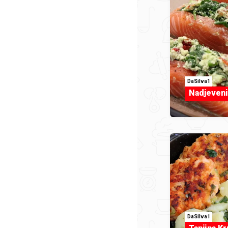
DaSilva1
Nadjeveni
DaSilva1