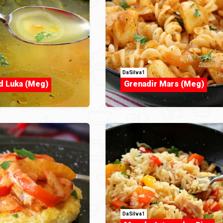
DaSilva1
d Luka (Meg)
Grenadir Mars (Meg)
DaSilva1