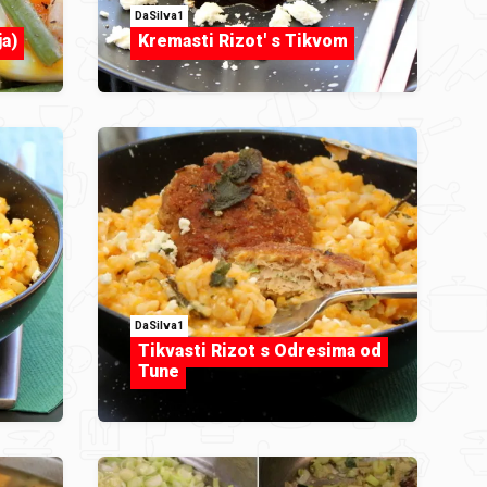
DaSilva1
ja)
Kremasti Rizot' s Tikvom
DaSilva1
Tikvasti Rizot s Odresima od
Tune