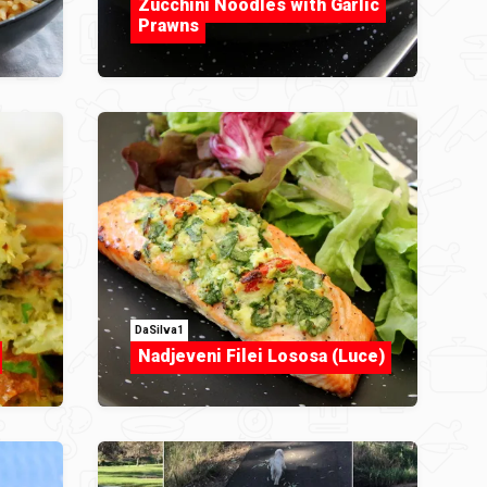
Zucchini Noodles with Garlic
Prawns
DaSilva1
Nadjeveni Filei Lososa (Luce)