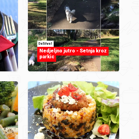
DaSilva1
Nedjeljno jutro - Setnja kroz
parkic