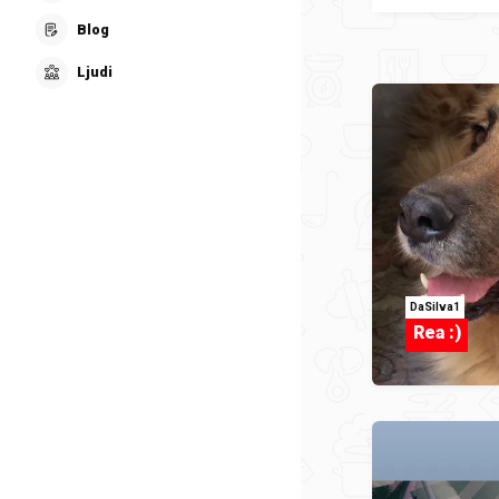
Blog
Ljudi
DaSilva1
Rea :)