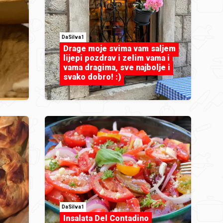
DaSilva1
Drage moje svima vam saljem
lijepi pozdrav i zelim vama i
vama dragima, sve najbolje i
svako dobro! :)
DaSilva1
Insalata Del Contadino