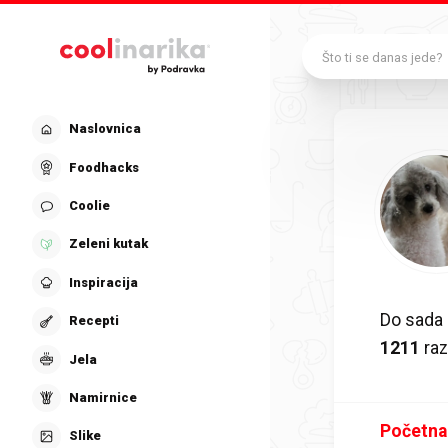
Preskoči na glavni sadržaj
Što ti se danas jede?
Naslovnica
Foodhacks
Coolie
Zeleni kutak
Inspiracija
Do sada 
Recepti
1211
raz
Jela
Namirnice
Početna
Slike