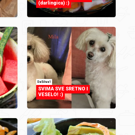
(darlingica) :)
DaSilva1
SVIMA SVE SRETNO I
VESELO! :)