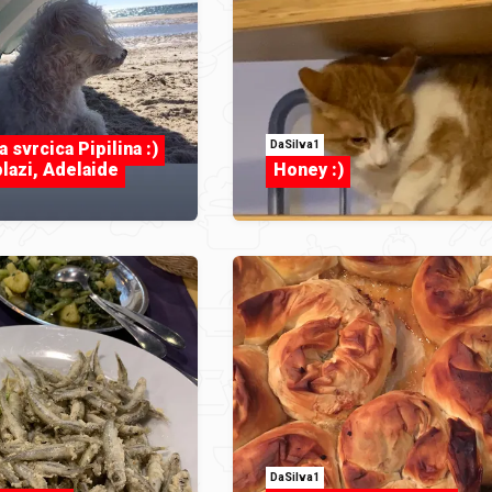
DaSilva1
 svrcica Pipilina :)
lazi, Adelaide
Honey :)
DaSilva1