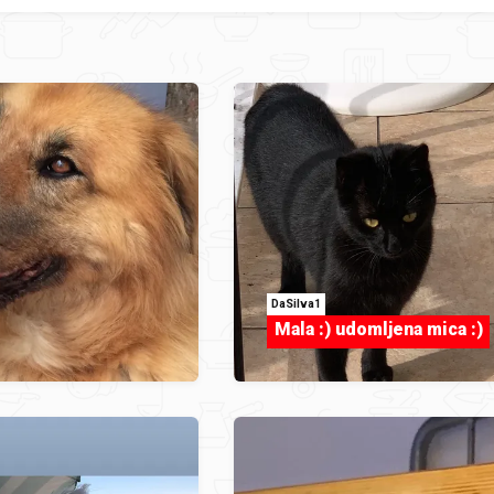
DaSilva1
Mala :) udomljena mica :)