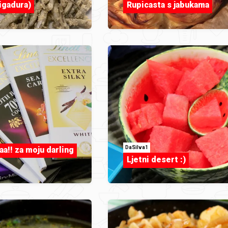
igadura)
Rupicasta s jabukama
DaSilva1
aa!! za moju darling
Ljetni desert :)