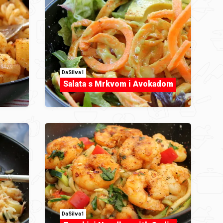
DaSilva1
Salata s Mrkvom i Avokadom
DaSilva1