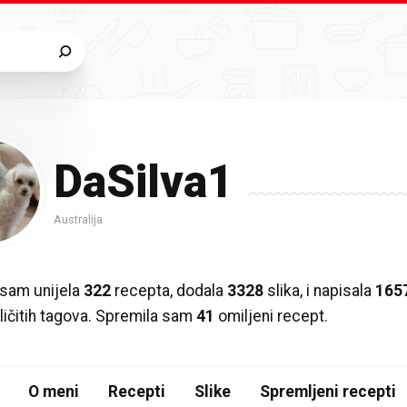
DaSilva1
Australija
sam unijela
322
recepta, dodala
3328
slika, i napisala
165
ličitih tagova. Spremila sam
41
omiljeni recept.
O meni
Recepti
Slike
Spremljeni recepti