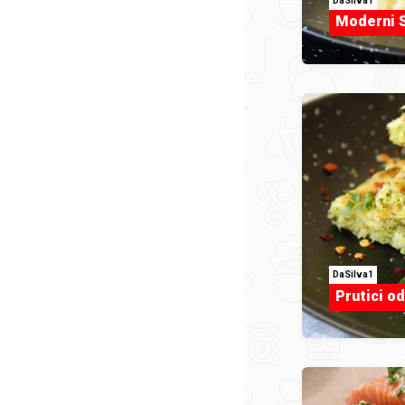
DaSilva1
Moderni Sa
DaSilva1
Prutici o