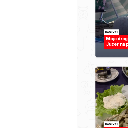
DaSilva1
Moja draga
Jucer na p
DaSilva1