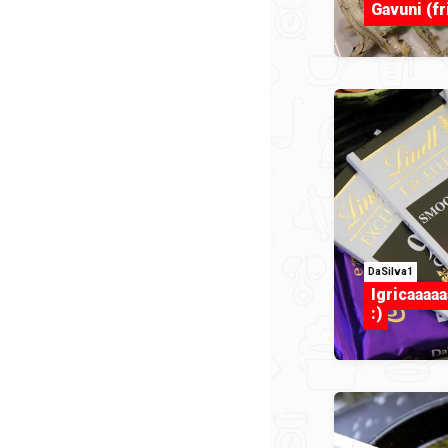
Gavuni (fr
DaSilva1
Igricaaaaa
:)