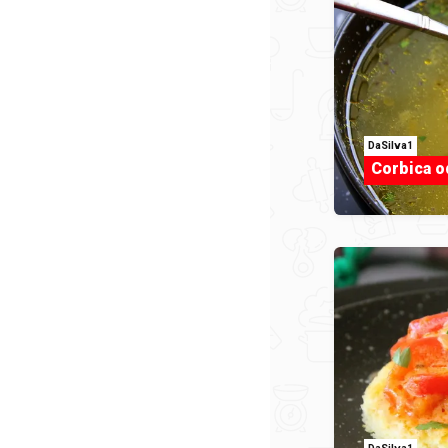
DaSilva1
Corbica o