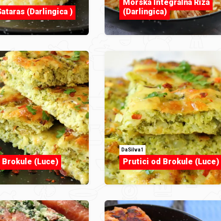
Morska Integralna Riza
taras (Darlingica )
(Darlingica)
DaSilva1
d Brokule (Luce)
Prutici od Brokule (Luce)