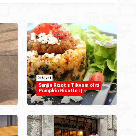
DaSilva1
Sanjin Rizot s Tikvom oliti
Pumpkin Risotto :)