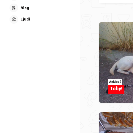
Blog
Ljudi
Ankica2
Toby!