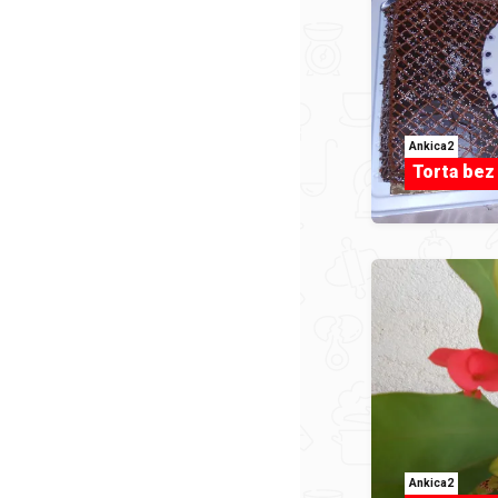
Ankica2
Torta bez
Ankica2