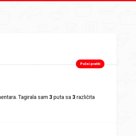
Počni pratiti
ntara. Tagirala sam
3
puta sa
3
različita