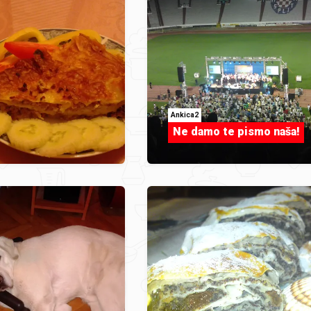
Ankica2
Ne damo te pismo naša!