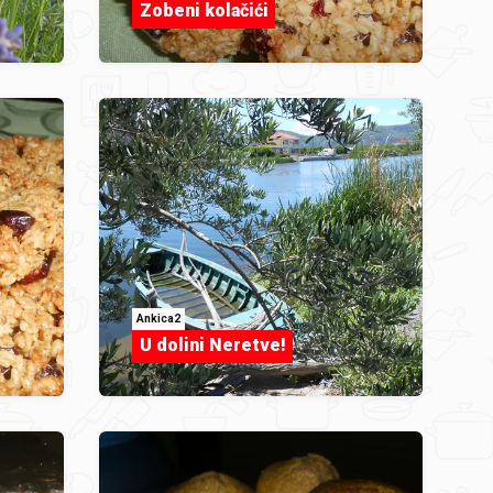
Zobeni kolačići
Ankica2
U dolini Neretve!