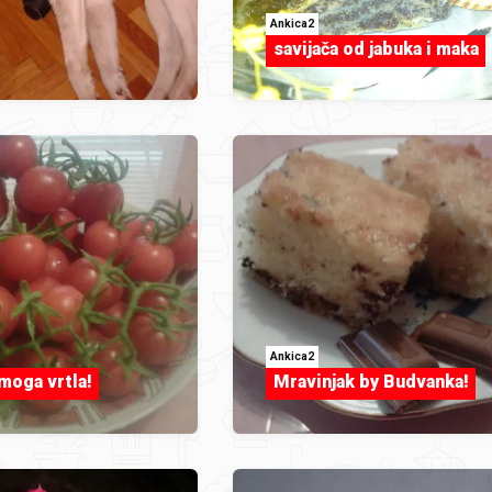
Ankica2
savijača od jabuka i maka
Ankica2
moga vrtla!
Mravinjak by Budvanka!