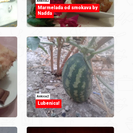
Ankica2
Marmelada od smokava by
Nadda
Ankica2
Lubenica!