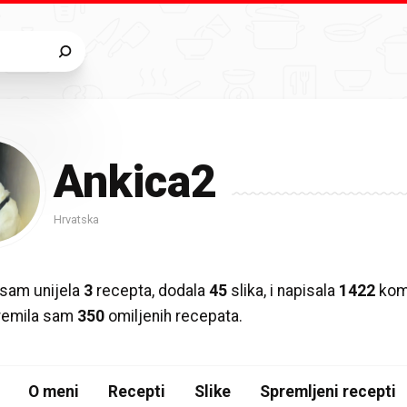
Ankica2
Hrvatska
sam unijela
3
recepta, dodala
45
slika, i napisala
1422
kome
premila sam
350
omiljenih recepata.
O meni
Recepti
Slike
Spremljeni recepti