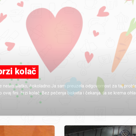
brzi kolač
e nešto slatko, čokoladno.Ja sam preuzela odgovornost za taj prob
o ovaj fini brzi kolač. Bez pečenja biskvita i čekanja da se krema ohla