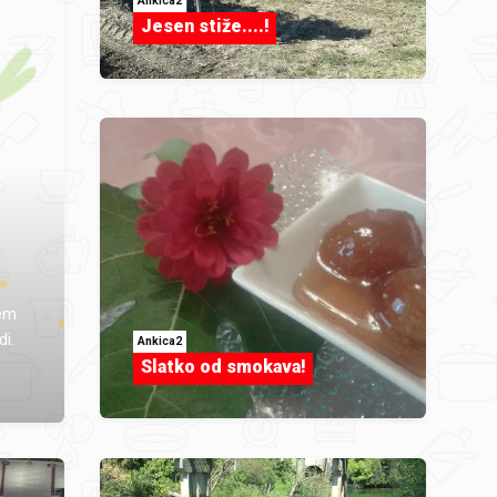
Ankica2
Jesen stiže....!
lem
di.
Ankica2
Slatko od smokava!