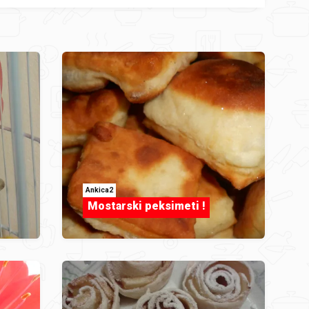
Ankica2
Mostarski peksimeti !