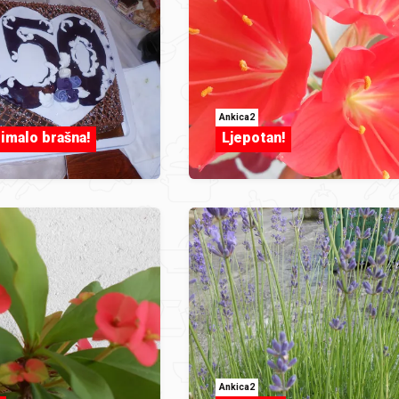
Ankica2
 imalo brašna!
Ljepotan!
Ankica2