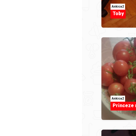
Ankica2
Toby
Ankica2
Princeze 