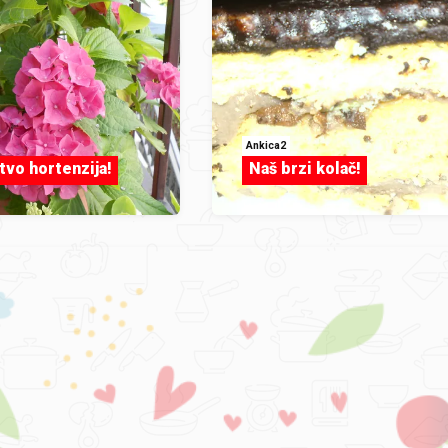
Ankica2
tvo hortenzija!
Naš brzi kolač!