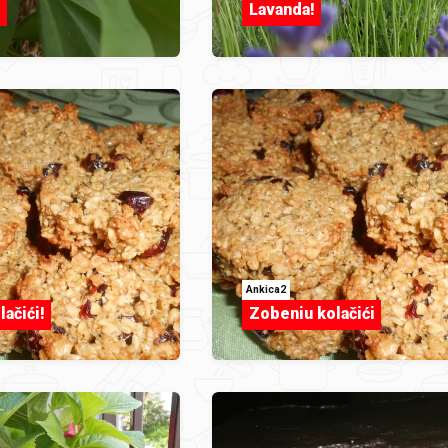
!
Lavanda!
Ankica2
lačići!
Zobeniu kolačići