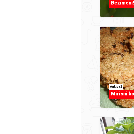
Bezimeni
Ankica2
Mirisni ko