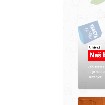
Ankica2
Naš 
Jelo nam s
pa je nasta
Uživanje!!!