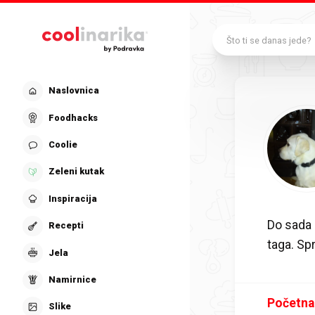
Preskoči na glavni sadržaj
Što ti se danas jede?
Naslovnica
Foodhacks
Coolie
Zeleni kutak
Inspiracija
Do sada 
Recepti
taga. S
Jela
Namirnice
Početna
Slike