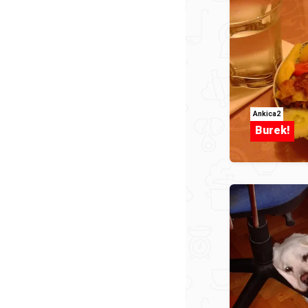
Ankica2
Burek!