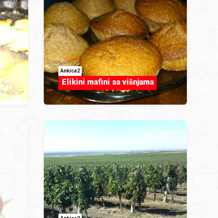
Ankica2
Elikini mafini sa višnjama