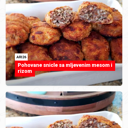
ARI26
Pohovane snicle sa mljevenim mesom i
rizom