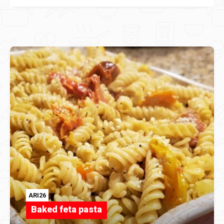
ARI26
Baked feta pasta