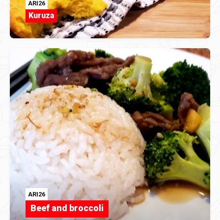
ARI26
Kuruza
ARI26
Beef and broccoli