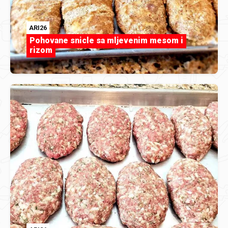
ARI26
Pohovane snicle sa mljevenim mesom i
rizom