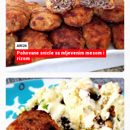
ARI26
Pohovane snicle sa mljevenim mesom i
rizom