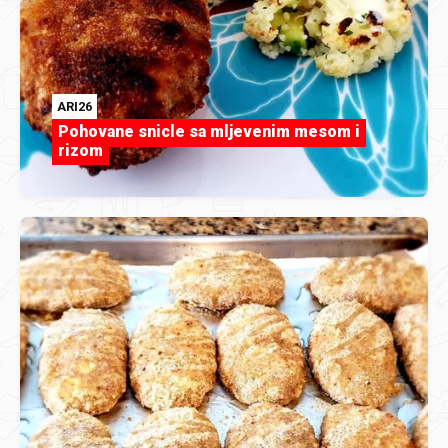
ARI26
Pohovane snicle sa mljevenim mesom i
rizom