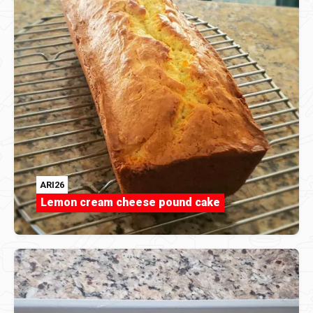
ARI26
Lemon cream cheese pound cake