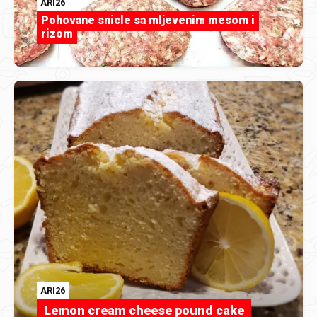
ARI26
Pohovane snicle sa mljevenim mesom i
rizom
ARI26
Lemon cream cheese pound cake