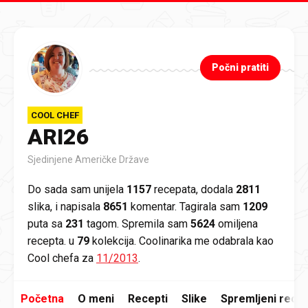
Preskoči na glavni sadržaj
Počni pratiti
COOL CHEF
ARI26
Sjedinjene Američke Države
Do sada sam unijela
1157
recepata, dodala
2811
slika, i napisala
8651
komentar. Tagirala sam
1209
puta sa
231
tagom. Spremila sam
5624
omiljena
recepta. u
79
kolekcija. Coolinarika me odabrala kao
Cool chefa za
11/2013
.
Početna
O meni
Recepti
Slike
Spremljeni recep