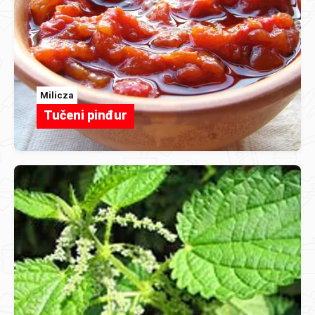
Milicza
Tučeni pinđur