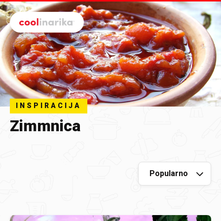
Preskoči na glavni sadržaj
INSPIRACIJA
Zimmnica