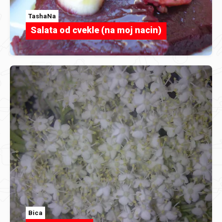
TashaNa
Salata od cvekle (na moj nacin)
Bica