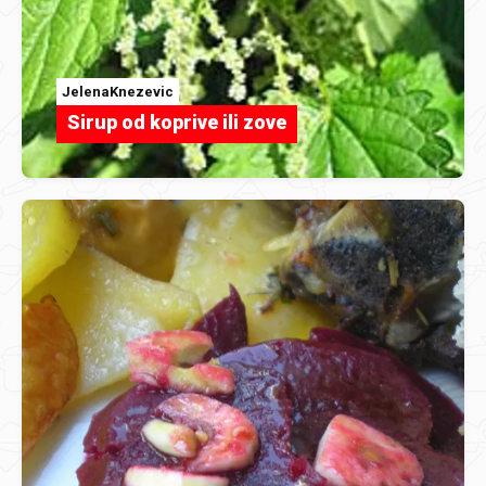
JelenaKnezevic
Sirup od koprive ili zove