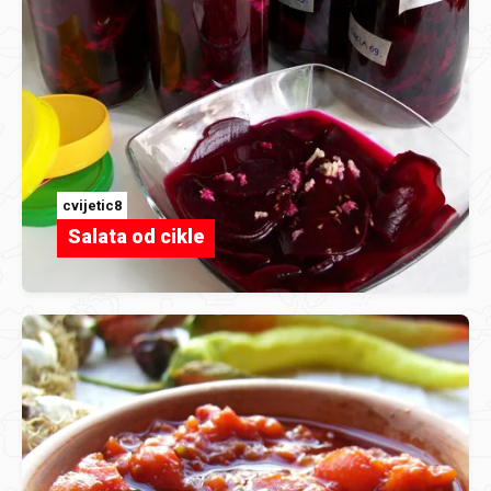
cvijetic8
Salata od cikle