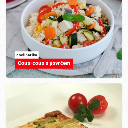
coolinarika
Cous-cous s povrćem