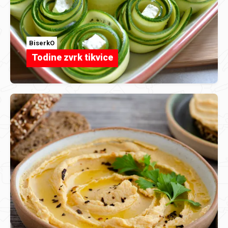
BiserkO
Todine zvrk tikvice