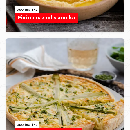
coolinarika
Fini namaz od slanutka
coolinarika