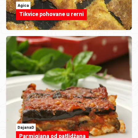
Agica
Tikvice pohovane u rerni
DajanaD
Parmigiana od patlidžana