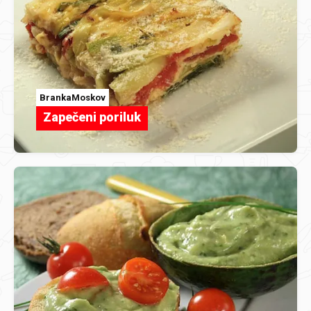
BrankaMoskov
Zapečeni poriluk