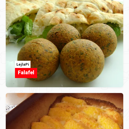
LejlaPi
Falafel