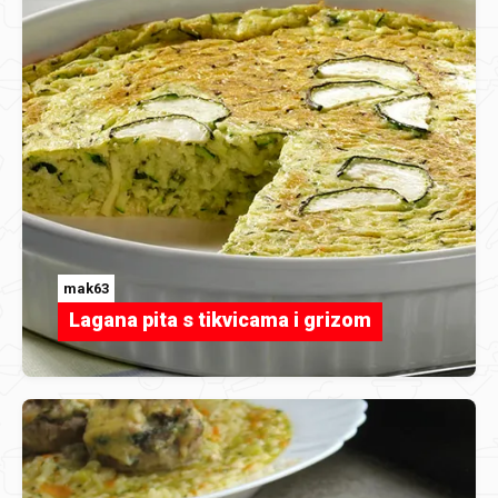
mak63
Lagana pita s tikvicama i grizom