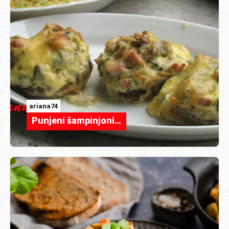
ariana74
Punjeni šampinjoni…