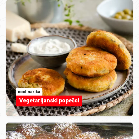
coolinarika
Vegetarijanski popečci