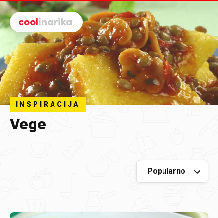
Preskoči na glavni sadržaj
INSPIRACIJA
Vege