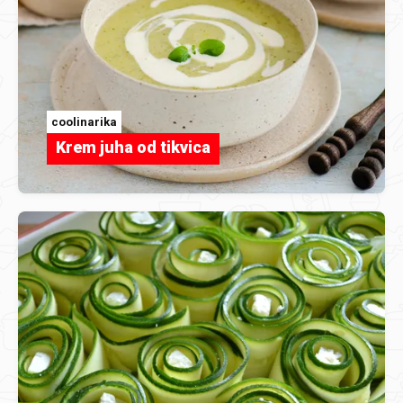
coolinarika
Krem juha od tikvica