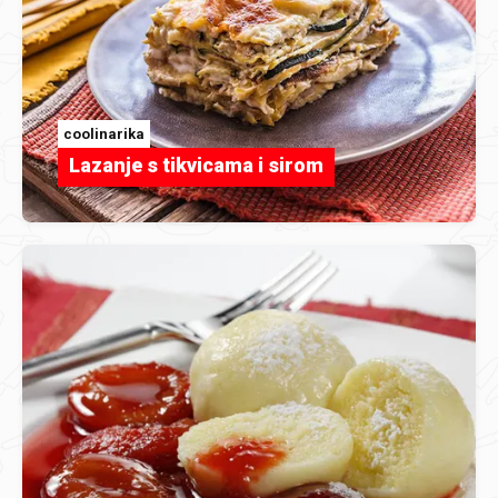
coolinarika
Lazanje s tikvicama i sirom