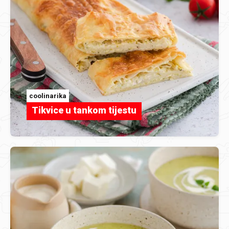
coolinarika
Tikvice u tankom tijestu