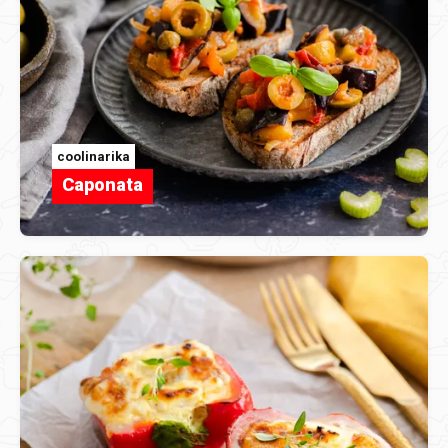
coolinarika
Caponata