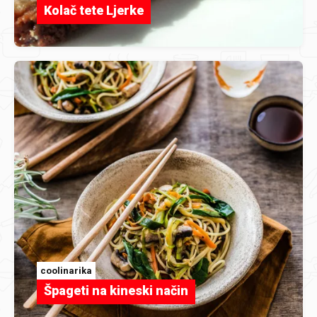
Kolač tete Ljerke
coolinarika
Špageti na kineski način