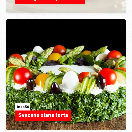
Inka56
Svecana slana torta