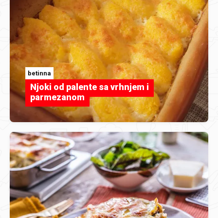
betinna
Njoki od palente sa vrhnjem i
parmezanom