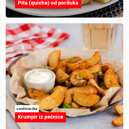
Pita (quiche) od poriluka
coolinarika
Krumpir iz pećnice