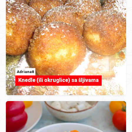
Adriana8
Knedle (ili okruglice) sa šljivama