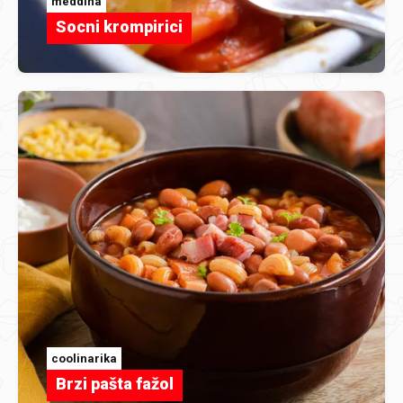
meddina
Socni krompirici
coolinarika
Brzi pašta fažol