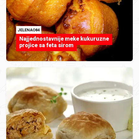
JELENAO84
Najjednostavnije meke kukuruzne
projice sa feta sirom