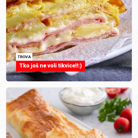
TROVA
Tko još ne voli tikvice!!:)