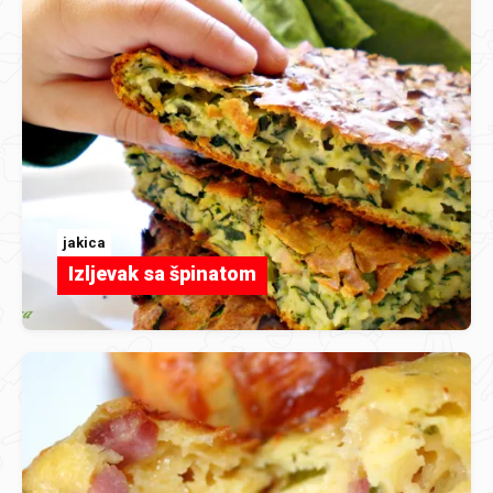
jakica
Izljevak sa špinatom