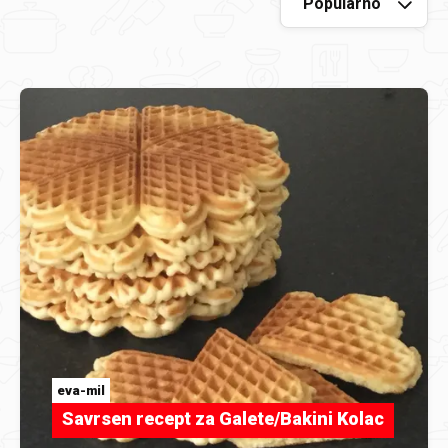
eva-mil
Savrsen recept za Galete/Bakini Kolac