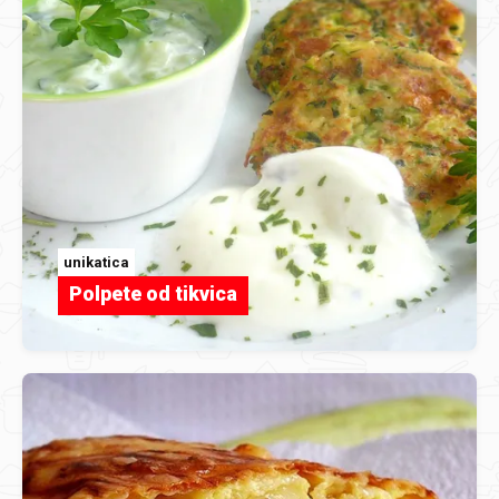
unikatica
Polpete od tikvica