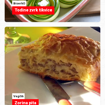
BiserkO
Todine zvrk tikvice
Vegi56
Zorina pita