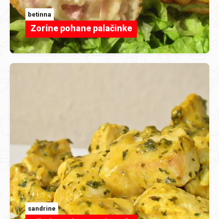
betinna
Zorine pohane palačinke
sandrine