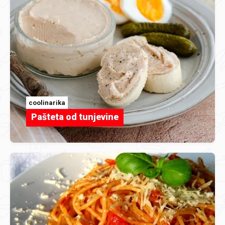
coolinarika
Pašteta od tunjevine