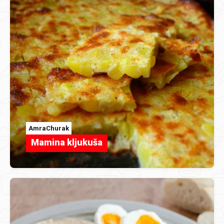
AmraChurak
Mamina kljukuša