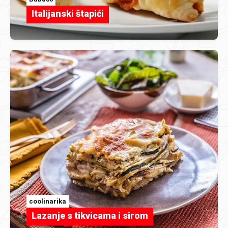
Italijanski štapići
coolinarika
Lazanje s tikvicama i sirom