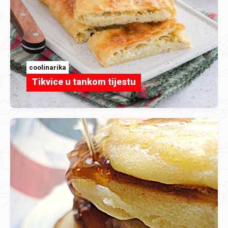
coolinarika
Tikvice u tankom tijestu