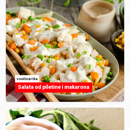
coolinarika
Salata od piletine i makarona