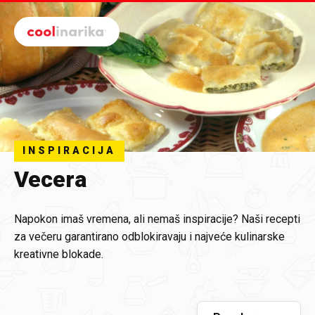
Preskoči na glavni sadržaj
INSPIRACIJA
Vecera
Napokon imaš vremena, ali nemaš inspiracije? Naši recepti
za večeru garantirano odblokiravaju i najveće kulinarske
kreativne blokade.