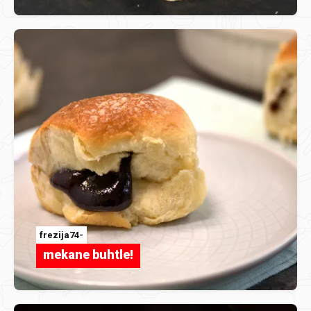
frezija74-
mekane buhtle!