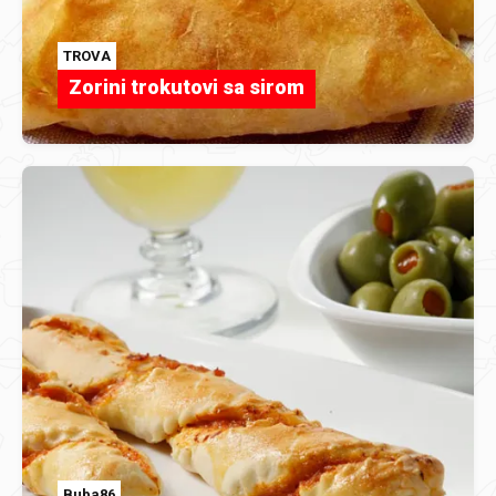
TROVA
Zorini trokutovi sa sirom
Buba86