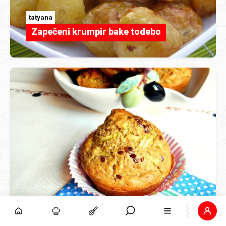
tatyana
Zapečeni krumpir bake todebo
Jafi