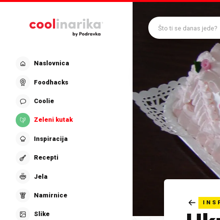
Preskoči na glavni sadržaj
Što ti se danas jede?
Naslovnica
Foodhacks
Coolie
Zeleni kutak
Inspiracija
Recepti
Jela
Namirnice
INS
Slike