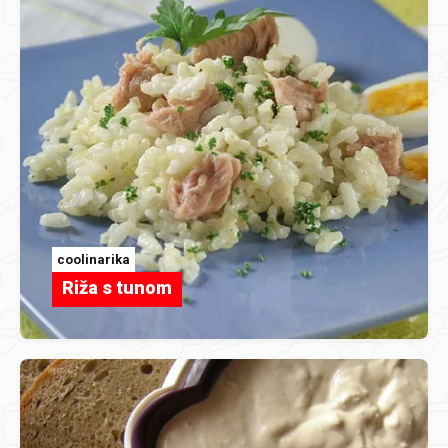
coolinarika
Riža s tunom