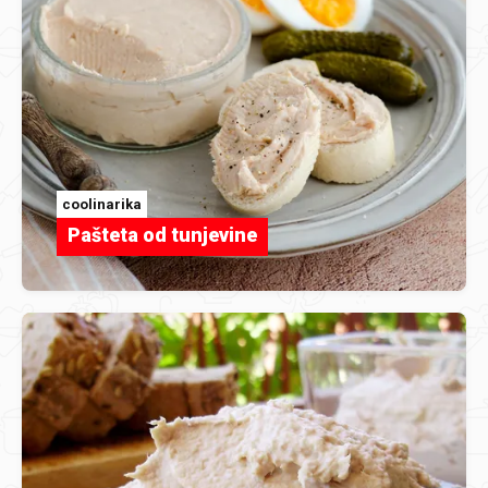
coolinarika
Pašteta od tunjevine