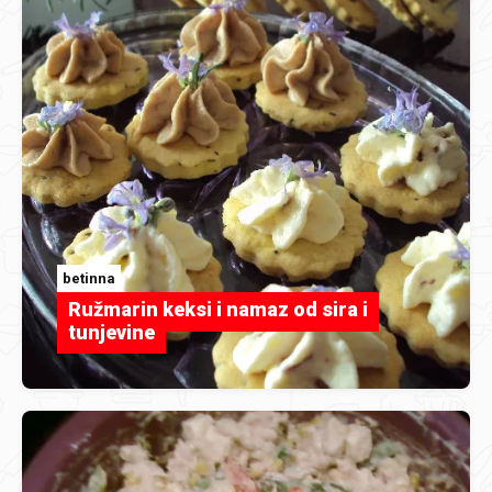
betinna
Ružmarin keksi i namaz od sira i
tunjevine