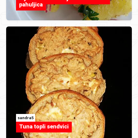
pahuljica
sandra5
Tuna topli sendvici