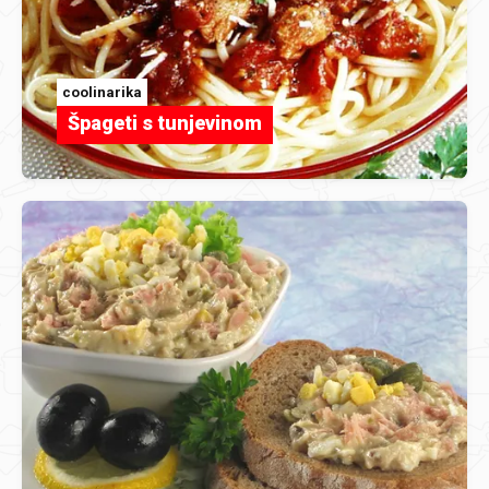
coolinarika
Špageti s tunjevinom