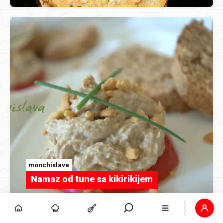
monchislava
Namaz od tune sa kikirikijem