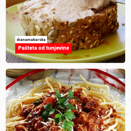
dianamakarska
Pašteta od tunjevine