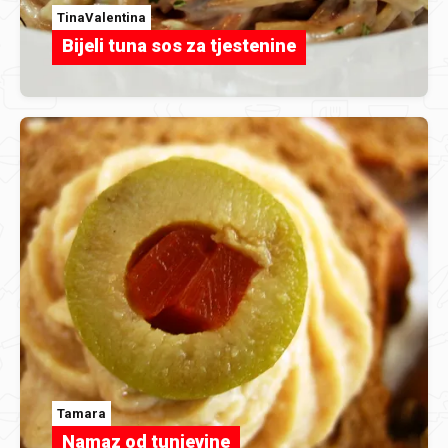
TinaValentina
Bijeli tuna sos za tjestenine
Tamara
Namaz od tunjevine