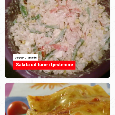
pepa-prascic
Salata od tune i tjestenine