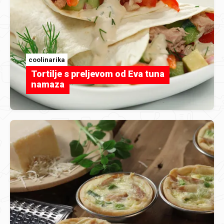
coolinarika
Tortilje s preljevom od Eva tuna
namaza