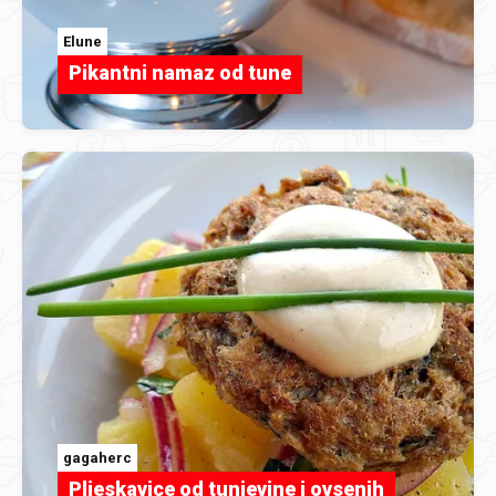
Elune
Pikantni namaz od tune
gagaherc
Pljeskavice od tunjevine i ovsenih