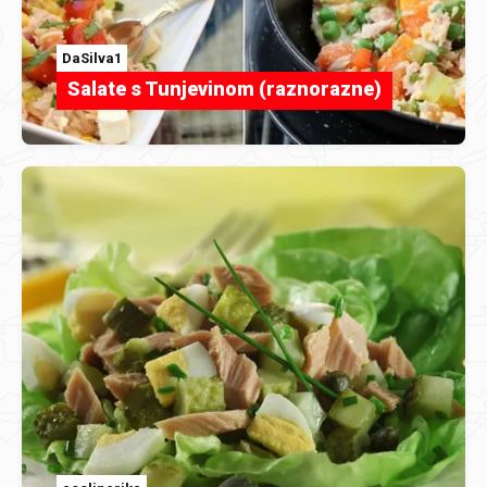
DaSilva1
Salate s Tunjevinom (raznorazne)