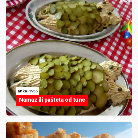
anka-1955
Namaz ili pašteta od tune