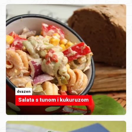
dvazen
Salata s tunom i kukuruzom