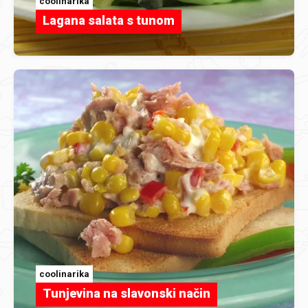
coolinarika
Lagana salata s tunom
coolinarika
Tunjevina na slavonski način