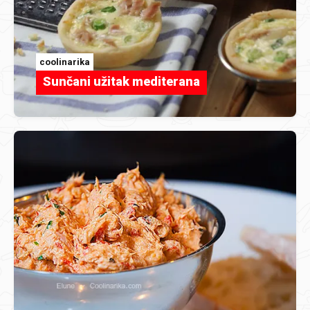
coolinarika
Sunčani užitak mediterana