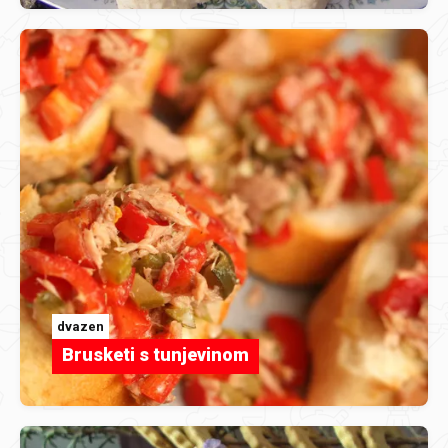
dvazen
Brusketi s tunjevinom