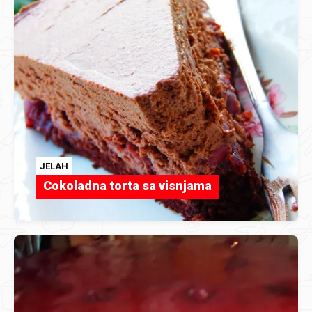
JELAH
Cokoladna torta sa visnjama