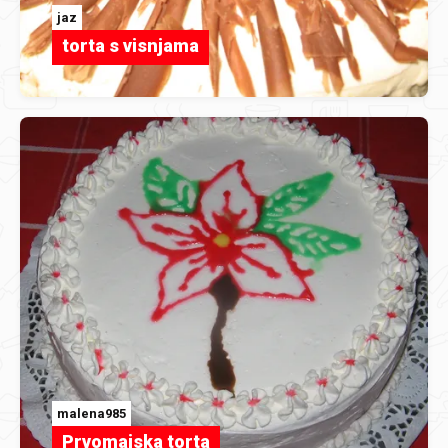
jaz
torta s visnjama
malena985
Prvomajska torta