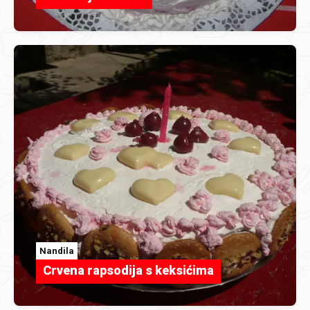
Nandila
Crvena rapsodija s keksićima