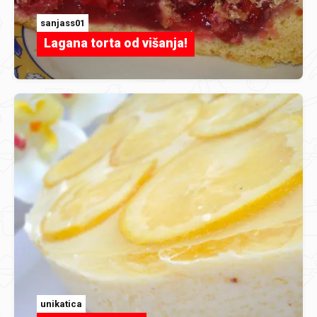
sanjass01
Lagana torta od višanja!
unikatica