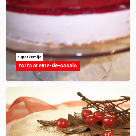
superkemija
torta creme-de-cassis