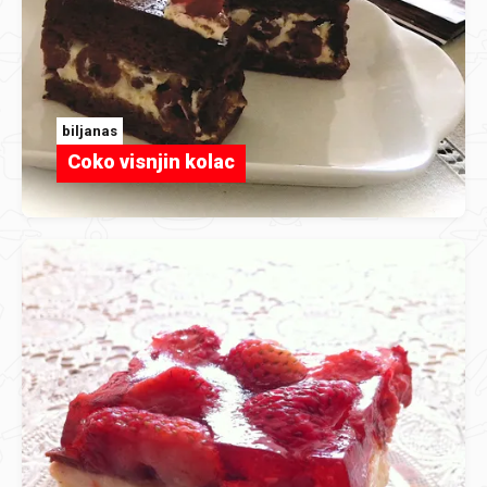
biljanas
Coko visnjin kolac