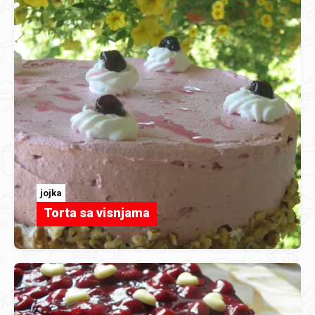
jojka
Torta sa visnjama