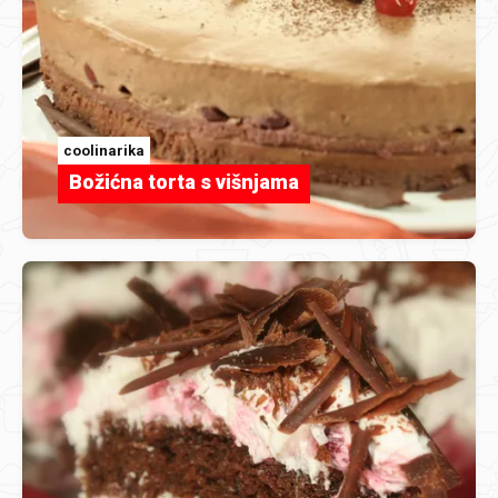
coolinarika
Božićna torta s višnjama