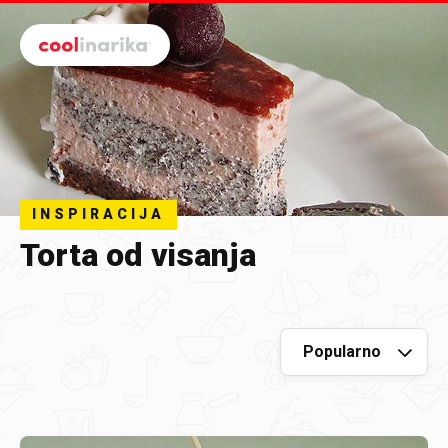
Preskoči na glavni sadržaj
INSPIRACIJA
Torta od visanja