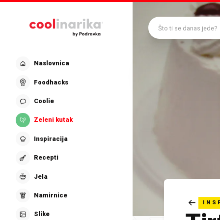
Preskoči na glavni sadržaj
Što ti se danas jede?
Naslovnica
Foodhacks
Coolie
Zeleni kutak
Inspiracija
Recepti
Jela
Namirnice
INS
Slike