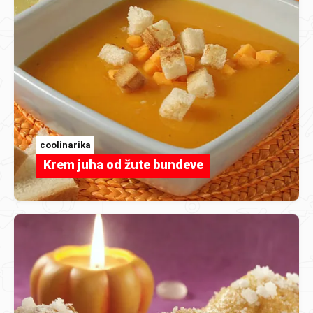
coolinarika
Krem juha od žute bundeve