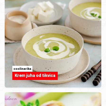
coolinarika
Krem juha od tikvica