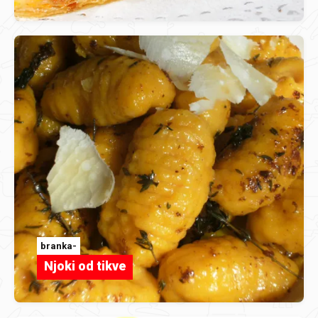
branka-
Njoki od tikve