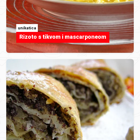
unikatica
Rizoto s tikvom i mascarponeom