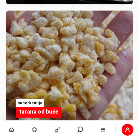
superkemija
tarana od buće