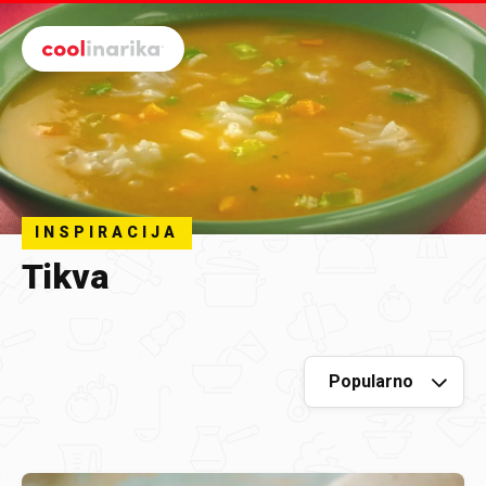
Preskoči na glavni sadržaj
INSPIRACIJA
Tikva