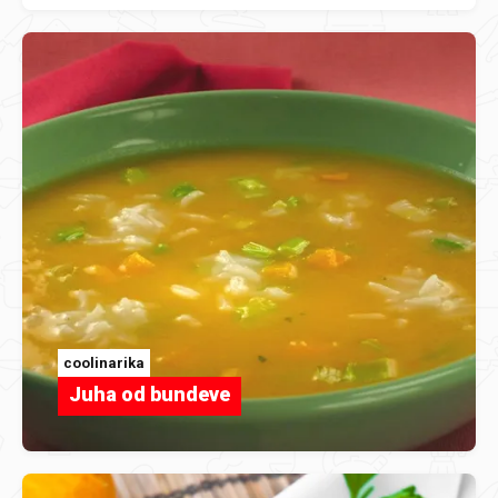
coolinarika
Juha od bundeve