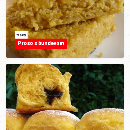
tracy
Proso s bundevom