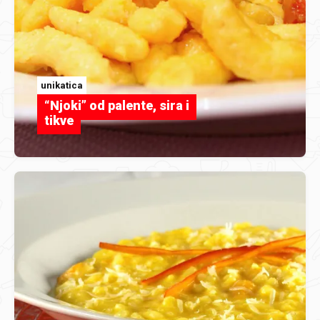
unikatica
“Njoki” od palente, sira i
tikve