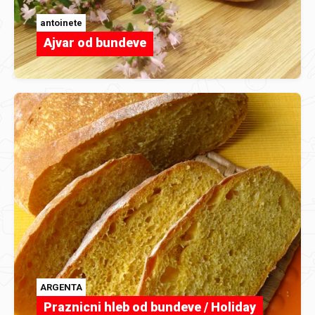
antoinete
Ajvar od bundeve
ARGENTA
Praznicni hleb od bundeve / Holiday