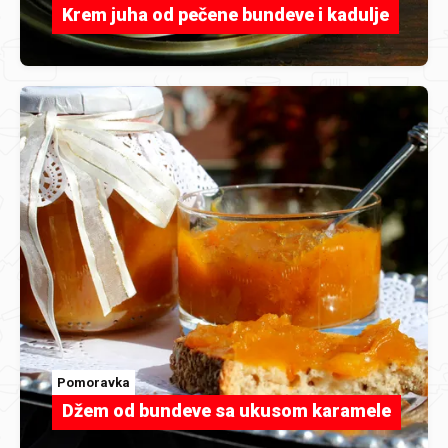
Krem juha od pečene bundeve i kadulje
Pomoravka
Džem od bundeve sa ukusom karamele