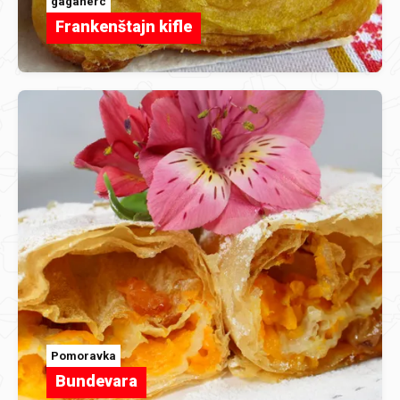
gagaherc
Frankenštajn kifle
Pomoravka
Bundevara