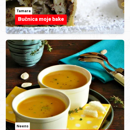
Tamara
Bučnica moje bake
Neens