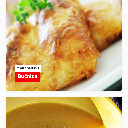
monchislava
Bučnica