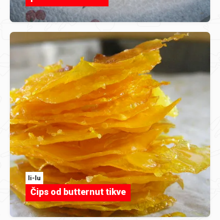
li-lu
Čips od butternut tikve