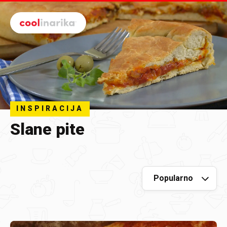
Preskoči na glavni sadržaj
INSPIRACIJA
Slane pite