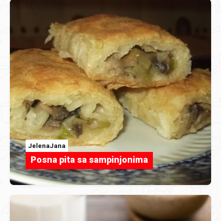
JelenaJana
Posna pita sa sampinjonima