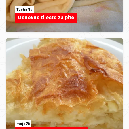
TashaNa
Osnovno tijesto za pite
maja78