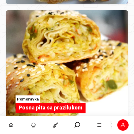
Pomoravka
Posna pita sa prazilukom