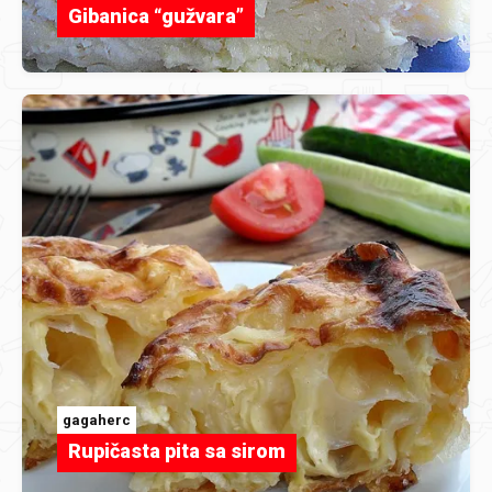
Gibanica “gužvara”
gagaherc
Rupičasta pita sa sirom