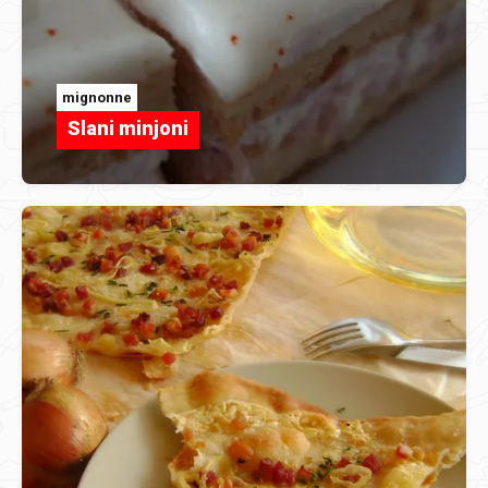
mignonne
Slani minjoni