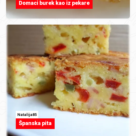
Domaci burek kao iz pekare
Natalija85
Španska pita