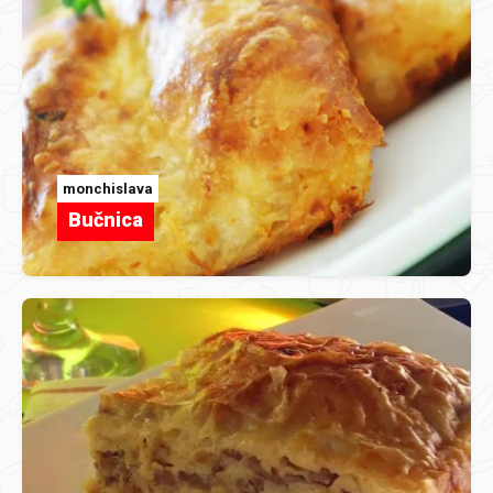
monchislava
Bučnica