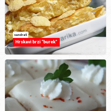
sandra5
Hrskavi brzi "burek"