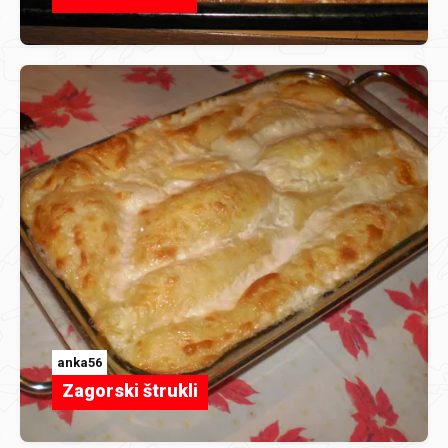
anka56
Zagorski štrukli