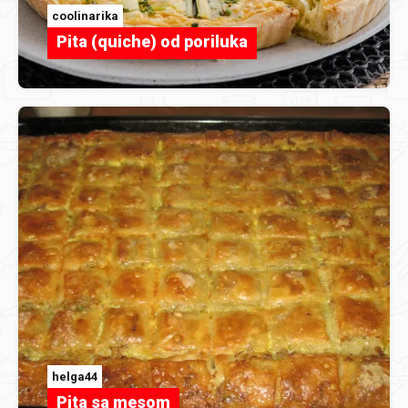
coolinarika
Pita (quiche) od poriluka
helga44
Pita sa mesom