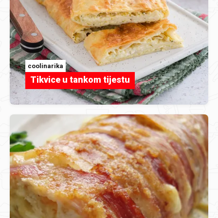
coolinarika
Tikvice u tankom tijestu