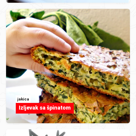
jakica
Izljevak sa špinatom