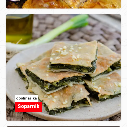
coolinarika
Soparnik