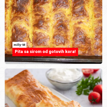
milly-M
Pita sa sirom od gotovih kora!