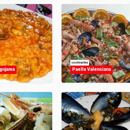
coolinarika
agnjama
Paella Valenciana