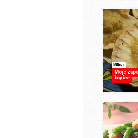
Milicza
Moje zap
kapice