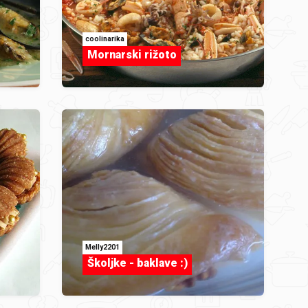
coolinarika
Mornarski rižoto
Melly2201
Školjke - baklave :)