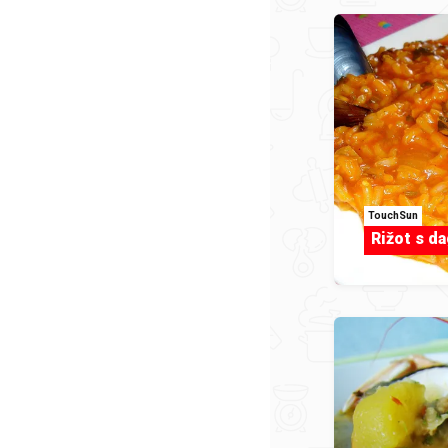
TouchSun
Rižot s d