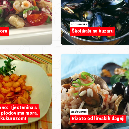
coolinarika
mora
Školjkaši na buzaru
no: Tjestenina s
gastronom
, plodovima mora,
 kukuruzom!
Rižoto od limskih dagnji