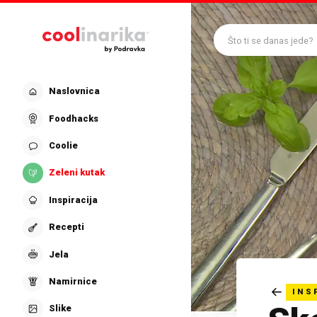
Preskoči na glavni sadržaj
Što ti se danas jede?
Naslovnica
Foodhacks
Coolie
Zeleni kutak
Inspiracija
Recepti
Jela
Namirnice
INS
Slike