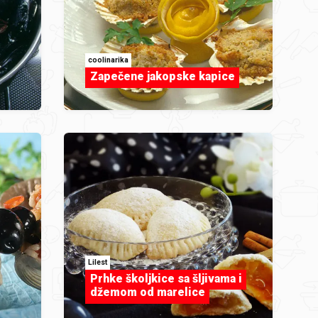
coolinarika
Zapečene jakopske kapice
Lilest
Prhke školjkice sa šljivama i
džemom od marelice