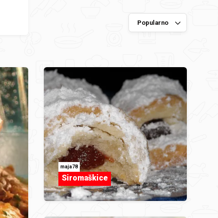
maja78
Siromaškice