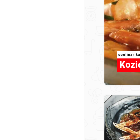
coolinarika
Kozi