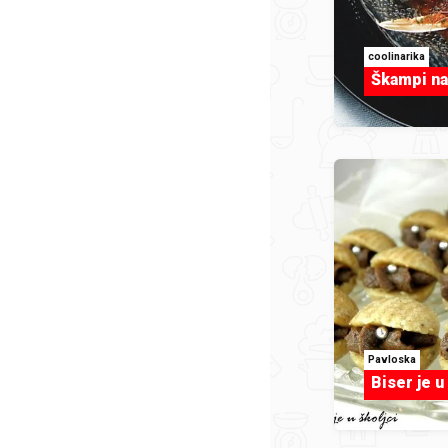
coolinarika
Škampi na
Pavloska
Biser je u