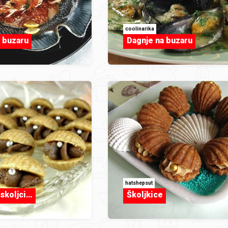
coolinarika
 buzaru
Dagnje na buzaru
hatshepsut
 skoljci…
Školjkice