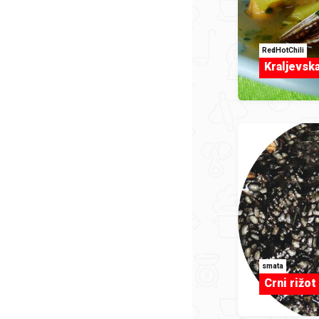
RedHotChili
Kraljevsk
smata
Crni rižot