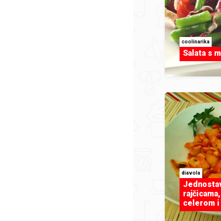
coolinarika
Salata s 
diavola
Jednostav
rajčicama
celerom i