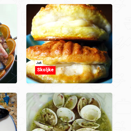
Jafi
Skoljke