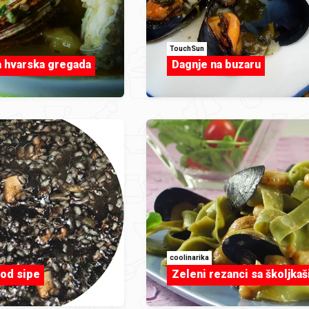
TouchSun
a hvarska gregada
Dagnje na buzaru
coolinarika
 od sipe
Zeleni rezanci sa školjka