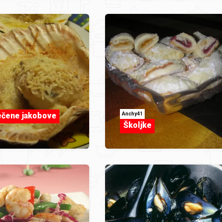
Anchy41
ečene jakobove
Školjke