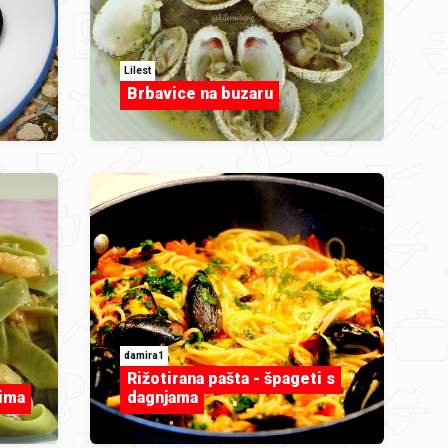
Lilest
Brbavice na buzaru
damira1
Rižotirana pašta - špageti s
šima
dagnjama