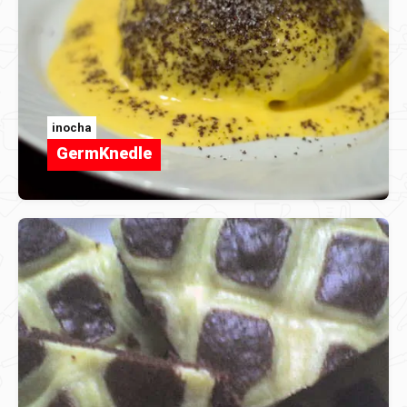
inocha
GermKnedle