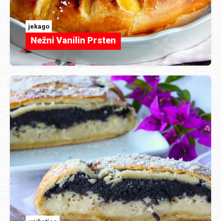
jekago
Nežni Vanilin Prsten