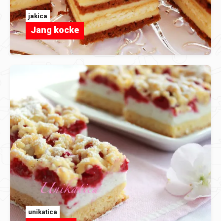
jakica
Jang kocke
unikatica