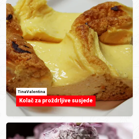
TinaValentina
Kolač za proždrljive susjede