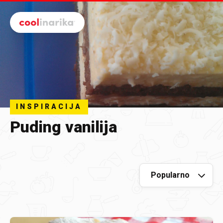
Preskoči na glavni sadržaj
INSPIRACIJA
Puding vanilija