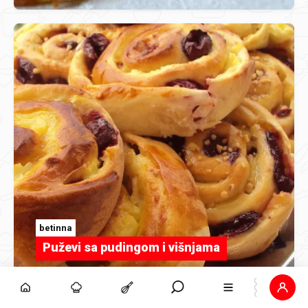
betinna
Puževi sa pudingom i višnjama