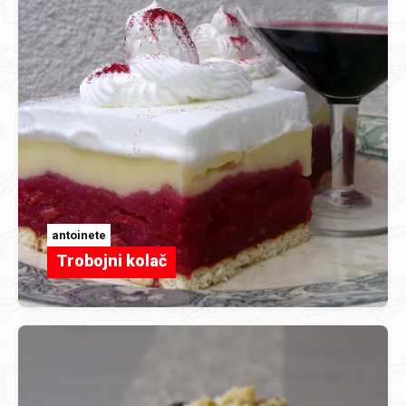
antoinete
Trobojni kolač