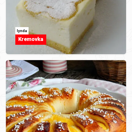
lynda
Kremovka