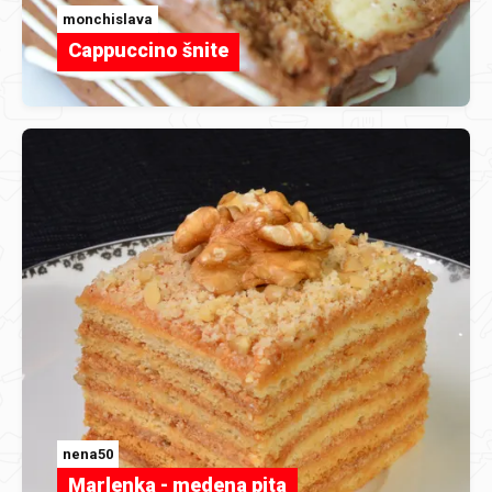
monchislava
Cappuccino šnite
nena50
Marlenka - medena pita