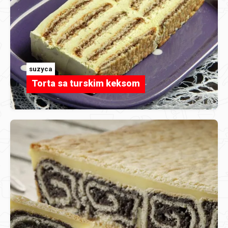
suzyca
Torta sa turskim keksom