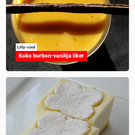
Lilly-cool
Koko burbon-vanilija liker