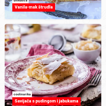
unikatica
Vanila-mak štrudla
coolinarika
Savijača s pudingom i jabukama