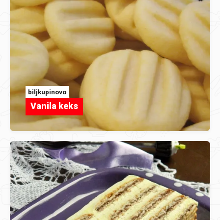
biljkupinovo
Vanila keks