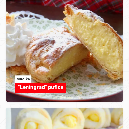
Mucika
"Leningrad" pufice