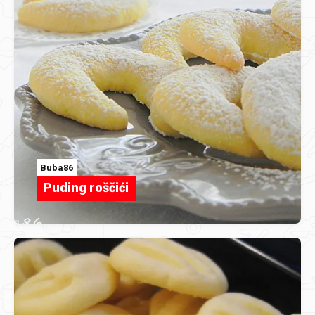
Buba86
Puding roščići