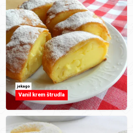
jekago
Vanil krem štrudla