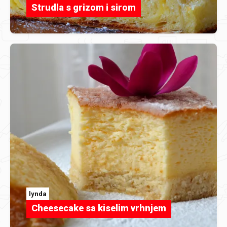
Strudla s grizom i sirom
lynda
Cheesecake sa kiselim vrhnjem