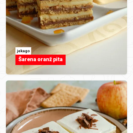
jekago
Šarena oranž pita