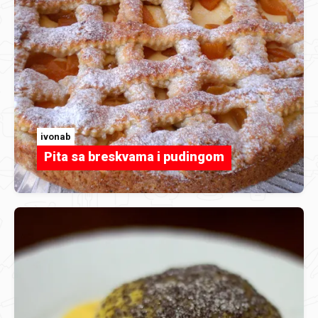
ivonab
Pita sa breskvama i pudingom