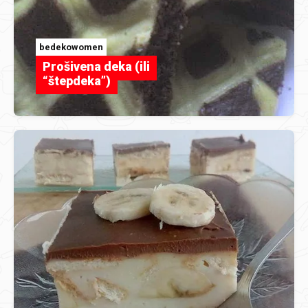
bedekowomen
Prošivena deka (ili
“štepdeka”)