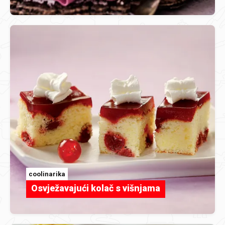
coolinarika
Osvježavajući kolač s višnjama