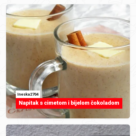
Ineska2704
Napitak s cimetom i bijelom čokoladom