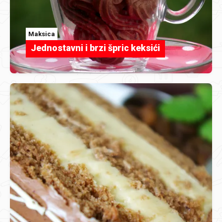
Maksica
Jednostavni i brzi špric keksići