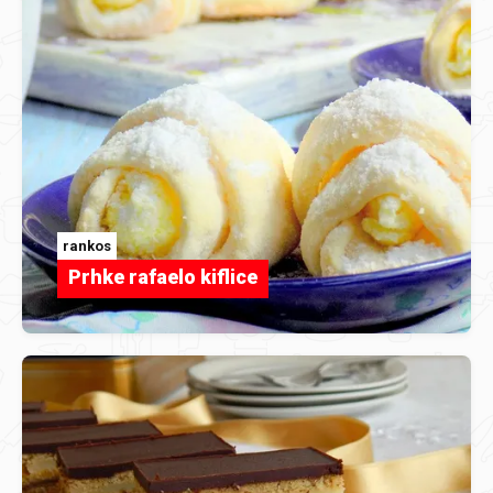
rankos
Prhke rafaelo kiflice