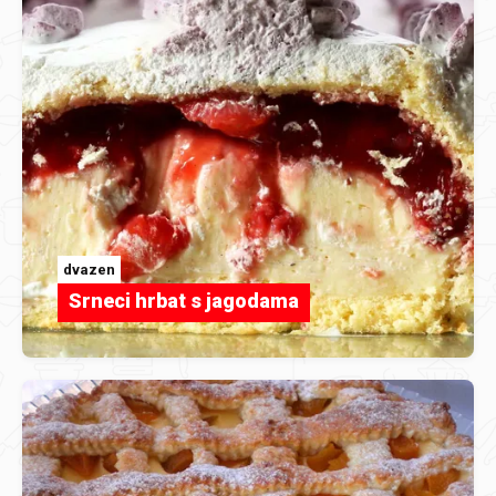
dvazen
Srneci hrbat s jagodama