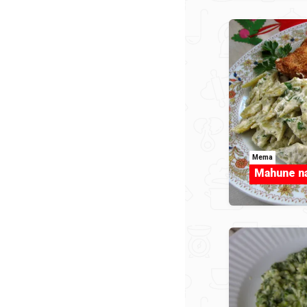
Mema
Mahune na