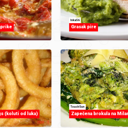
Inka56
prike
Grasak pire
TouchSun
s (koluti od luka)
Zapečena brokula na Mila