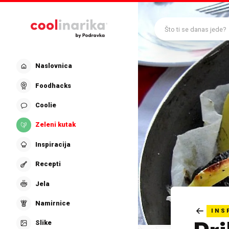
Preskoči na glavni sadržaj
Što ti se danas jede?
Naslovnica
Foodhacks
Coolie
Zeleni kutak
Inspiracija
Recepti
Jela
Namirnice
INS
Slike