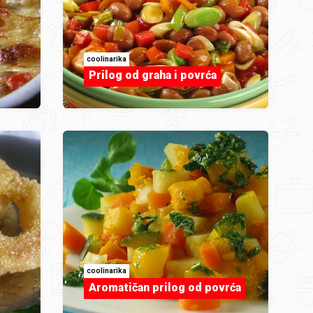
coolinarika
Prilog od graha i povrća
coolinarika
Aromatičan prilog od povrća