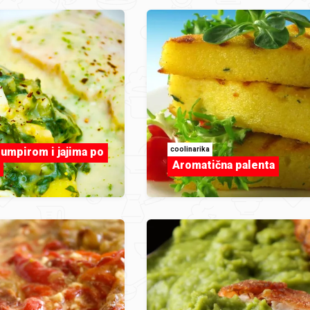
coolinarika
rumpirom i jajima po
Aromatična palenta