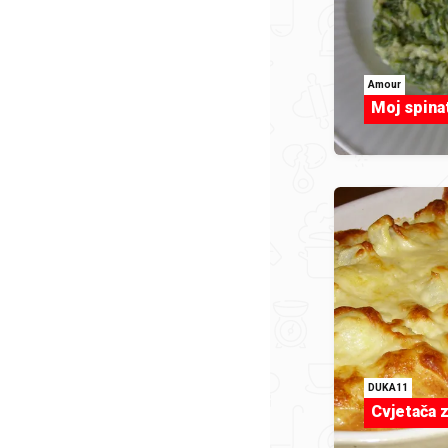
Amour
Moj spina
DUKA11
Cvjetača 