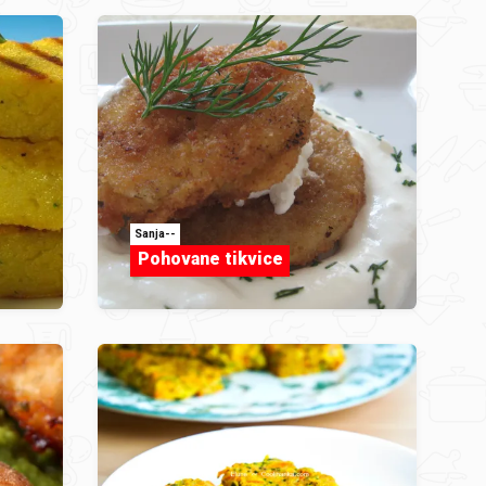
Sanja--
Pohovane tikvice