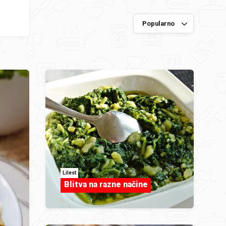
Lilest
Blitva na razne načine