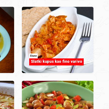
Elune
Slatki kupus kao fino varivo