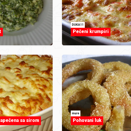
DUKA11
t
Pečeni krumpiri
mure
zapečena sa sirom
Pohovani luk