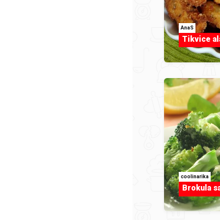
AnaS
Tikvice al
coolinarika
Brokula s