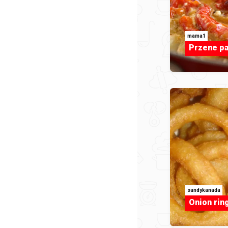
mama1
Przene pa
sandykanada
Onion ring