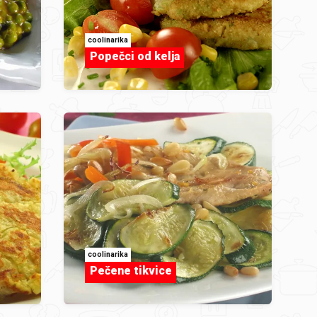
coolinarika
Popečci od kelja
coolinarika
Pečene tikvice