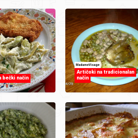
MadameVisage
Artičoki na tradicionalan
 bečki način
način