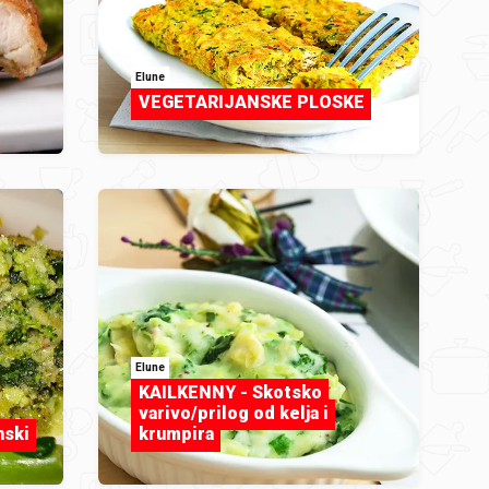
Elune
VEGETARIJANSKE PLOSKE
Elune
KAILKENNY - Skotsko
varivo/prilog od kelja i
nski
krumpira