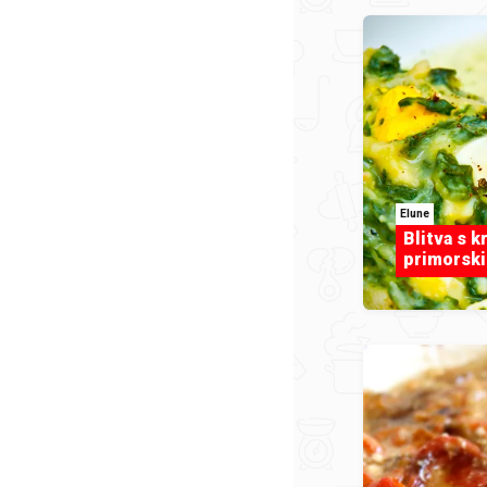
Elune
Blitva s k
primorski