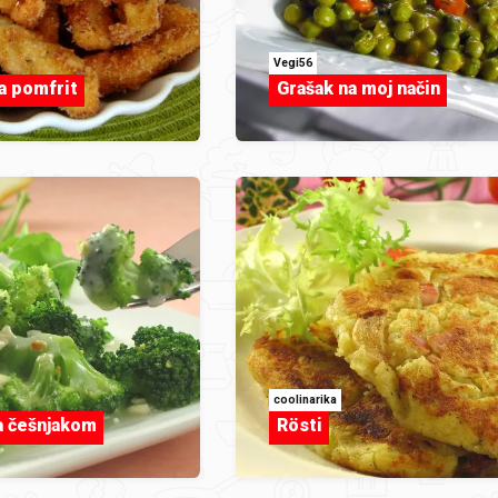
Vegi56
a pomfrit
Grašak na moj način
coolinarika
a češnjakom
Rösti