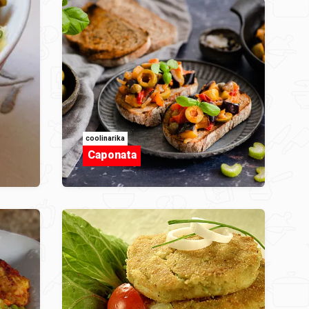
coolinarika
Caponata