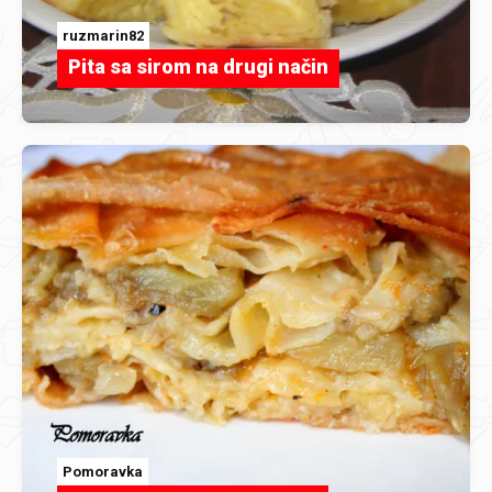
ruzmarin82
Pita sa sirom na drugi način
Pomoravka