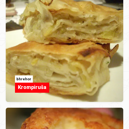
bhrehor
Krompiruša