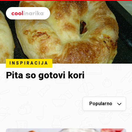
Preskoči na glavni sadržaj
INSPIRACIJA
Pita so gotovi kori