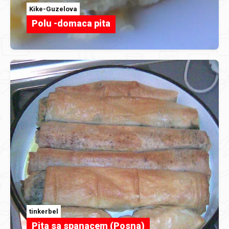
Kike-Guzelova
Polu -domaca pita
tinkerbel
Pita sa spanacem (Posna)