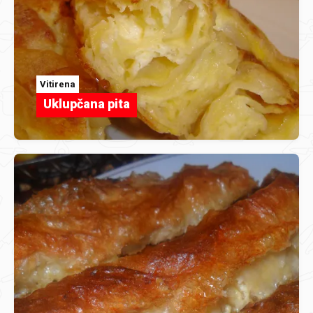
Vitirena
Uklupčana pita