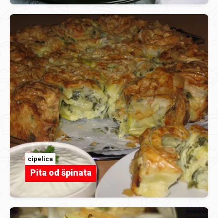
cipelica
Pita od špinata