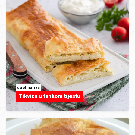
coolinarika
Tikvice u tankom tijestu