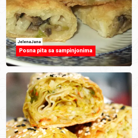
JelenaJana
Posna pita sa sampinjonima