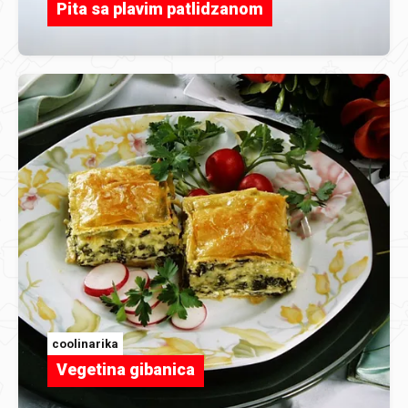
Pita sa plavim patlidzanom
coolinarika
Vegetina gibanica