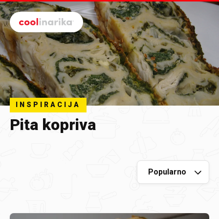
Preskoči na glavni sadržaj
INSPIRACIJA
Pita kopriva