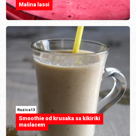
Malina lassi
Ruzica13
Smoothie od krusaka sa kikiriki
maslacem