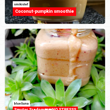
smikistef
Coconut-pumpkin smoothie
blueSuna
Smutac Sredom❤️❤️NO STRESSS