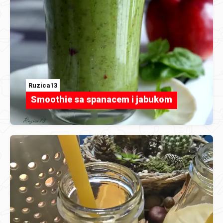
Ruzica13
Smoothie sa spanacem i jabukom