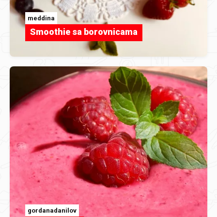
meddina
Smoothie sa borovnicama
gordanadanilov