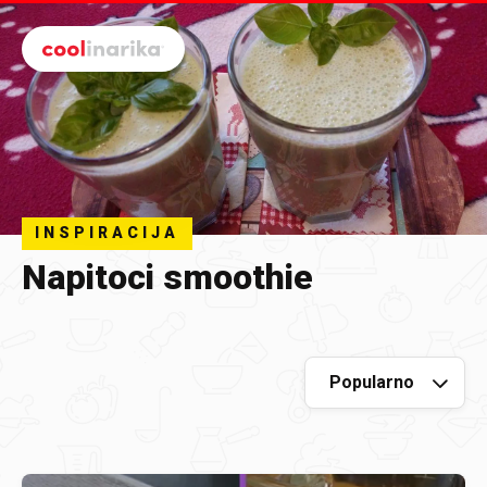
Preskoči na glavni sadržaj
INSPIRACIJA
Napitoci smoothie