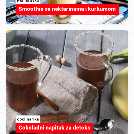
Pomoravka
Smoothie sa nektarinama i kurkumom
coolinarika
Čokoladni napitak za detoks