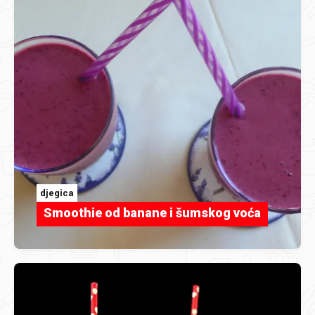
djegica
Smoothie od banane i šumskog voća