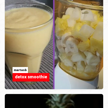
martasb
detox smoothie