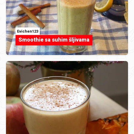
Evichen123
Smoothie sa suhim šljivama