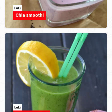
LuLi
Chia smoothi
LuLi