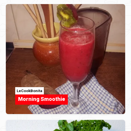
LeCookBonita
Morning Smoothie