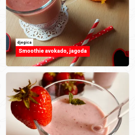
djegica
Smoothie avokado, jagoda