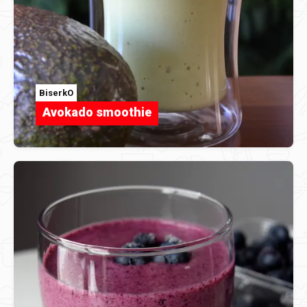
BiserkO
Avokado smoothie