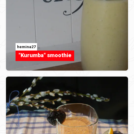
hemina27
"Kurumba" smoothie