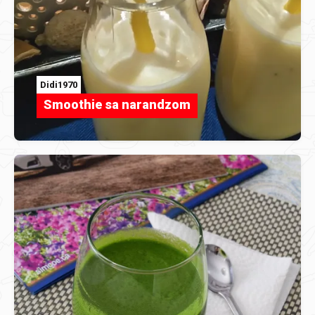
Didi1970
Smoothie sa narandzom