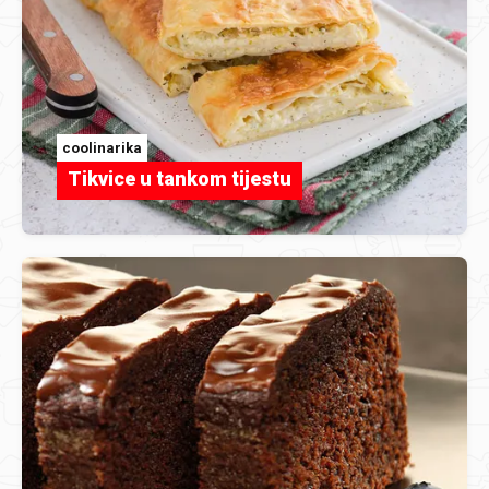
coolinarika
Tikvice u tankom tijestu