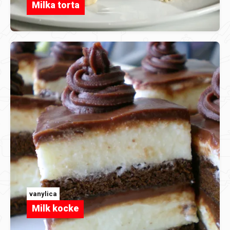
Milka torta
vanylica
Milk kocke