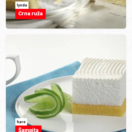
lynda
Crna ruža
hare
Šampita