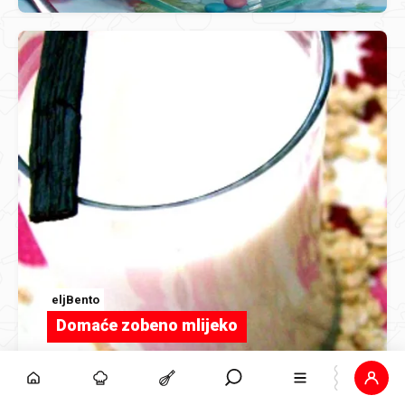
eljBento
Domaće zobeno mlijeko