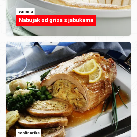
ivannna
Nabujak od griza s jabukama
coolinarika