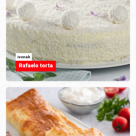
ivonab
Rafaelo torta