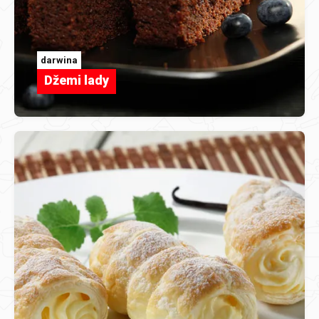
darwina
Džemi lady