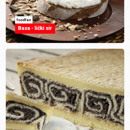
foodfan
Basa - lički sir