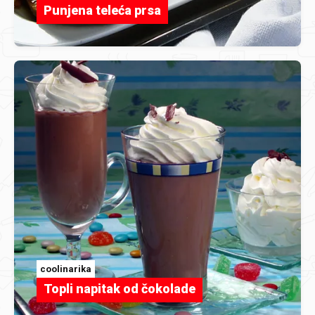
Punjena teleća prsa
coolinarika
Topli napitak od čokolade