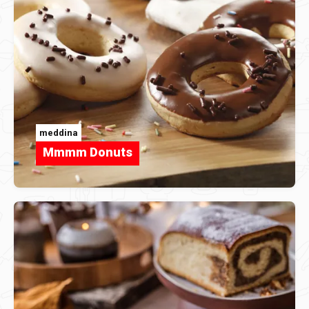
meddina
Mmmm Donuts