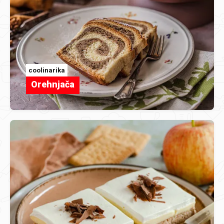
coolinarika
Orehnjača