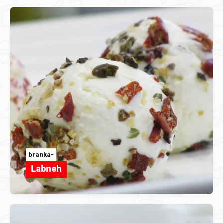
branka-
Labneh