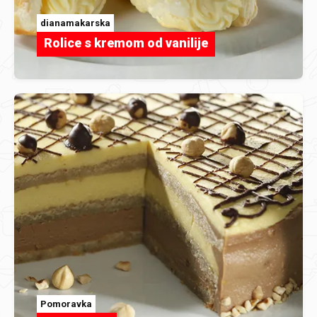
dianamakarska
Rolice s kremom od vanilije
Pomoravka