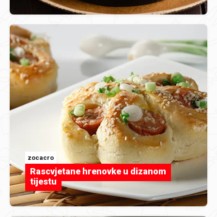
zocacro
Rascvjetane hrenovke u dizanom
tijestu