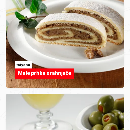
tatyana
Male prhke orahnjače