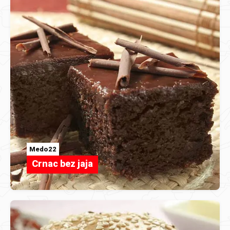
Medo22
Crnac bez jaja