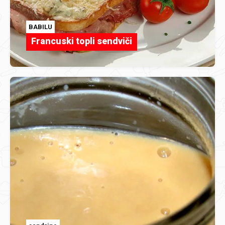
BABILU
Francuski topli sendviči