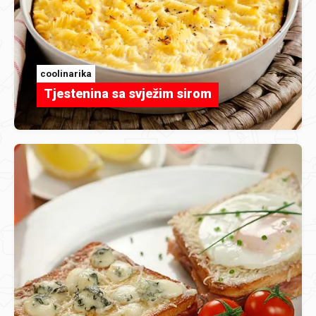
coolinarika
Tjestenina sa svježim sirom