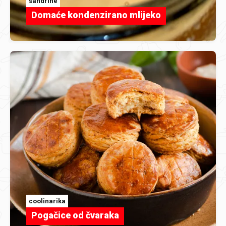
sandrine
Domaće kondenzirano mlijeko
coolinarika
Pogačice od čvaraka