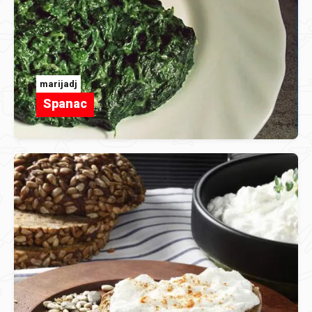
marijadj
Spanac