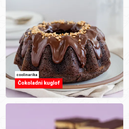
coolinarika
Čokoladni kuglof