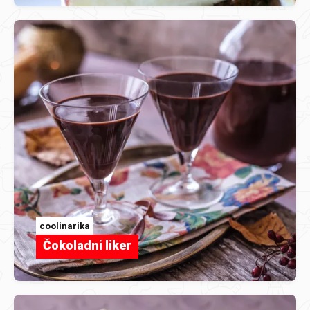
coolinarika
Čokoladni liker