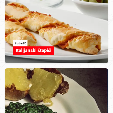
Buba86
Italijanski štapići