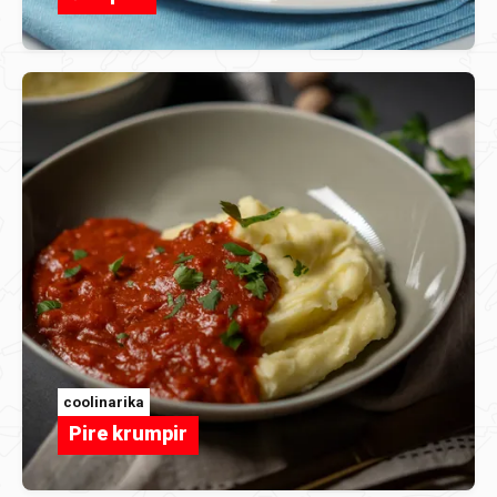
coolinarika
Pire krumpir