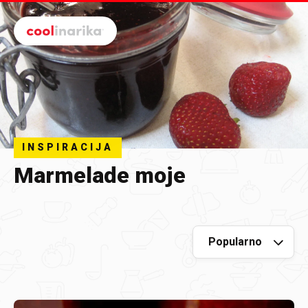
Preskoči na glavni sadržaj
INSPIRACIJA
Marmelade moje