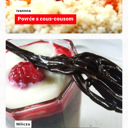
ivannna
Povrće s cous-cousom
Milicza