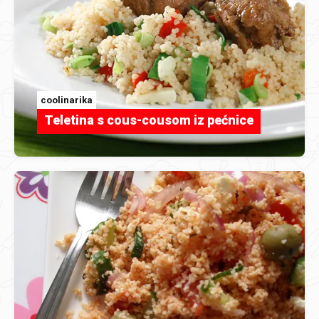
coolinarika
Teletina s cous-cousom iz pećnice