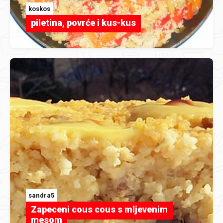
koskos
piletina, povrće i kus-kus
sandra5
Zapeceni cous cous s mljevenim
mesom