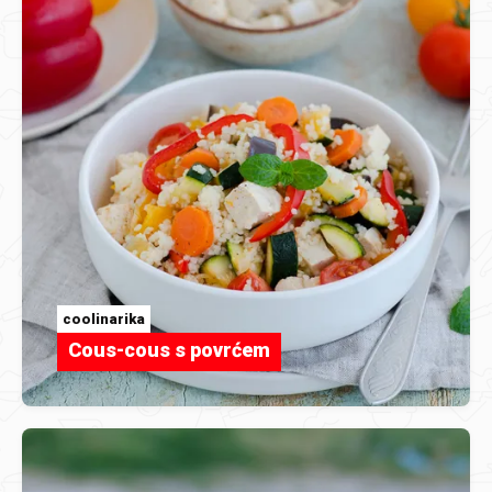
coolinarika
Cous-cous s povrćem