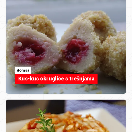
domsa
Kus-kus okruglice s trešnjama