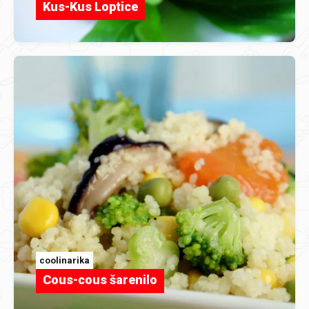
Kus-Kus Loptice
coolinarika
Cous-cous šarenilo