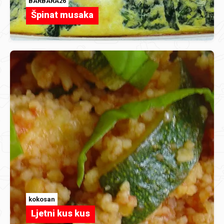
BARBARA26
Špinat musaka
kokosan
Ljetni kus kus