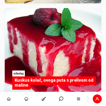
nikolaj
Kuskus kolač, ovoga puta s prelivom od
maline