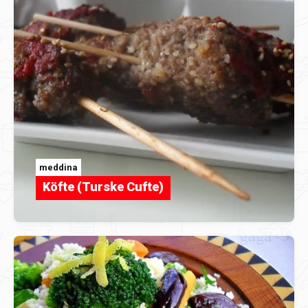
meddina
Köfte (Turske Cufte)