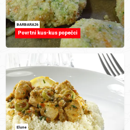
BARBARA26
Povrtni kus-kus popečci
Elune