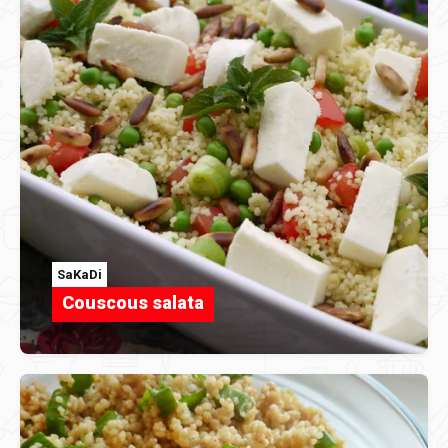
SaKaDi
Couscous salata