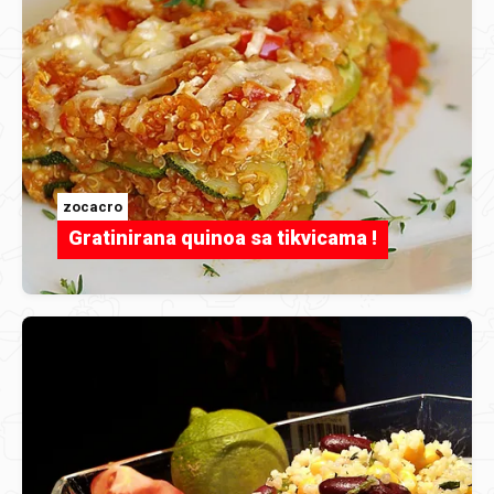
zocacro
Gratinirana quinoa sa tikvicama !