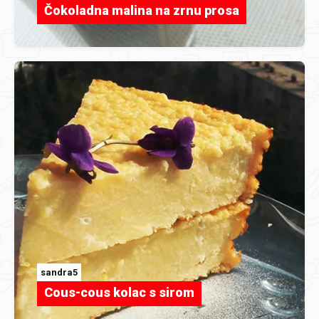
Čokoladna malina na zrnu prosa
sandra5
Cous-cous kolac s sirom