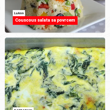
LuAnn
Couscous salata sa povrcem