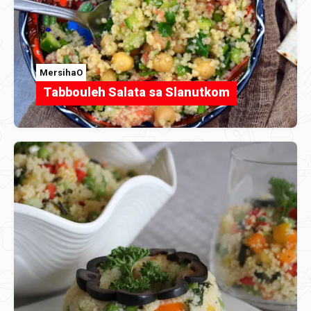
MersihaO
Tabbouleh Salata sa Slanutkom