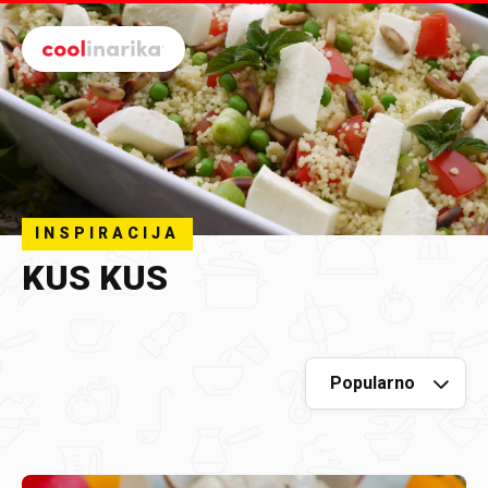
Preskoči na glavni sadržaj
INSPIRACIJA
KUS KUS