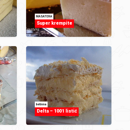
MASATERA
Super krempite
betinna
Delta – 1001 listić