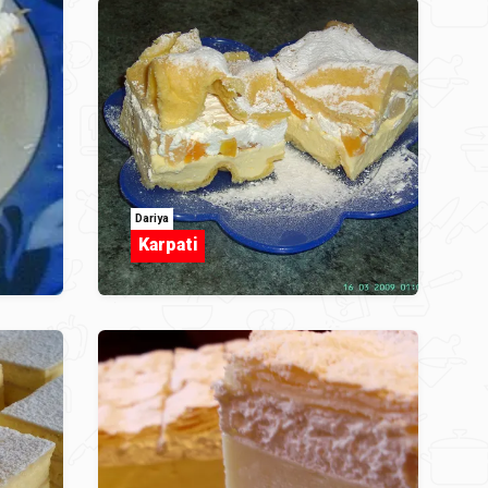
Dariya
Karpati