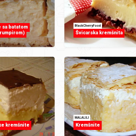
BlackCherryFood
 sa batatom
krumpirom)
Švicarska kremšnita
MALALILI
ke kremšnite
Kremšnite