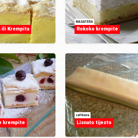
MASATERA
 ili Krempita
Rokoko krempite
zafrkana
e krempite
Lisnato tijesto