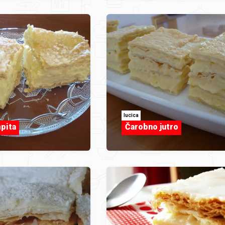
lucica
pita
Čarobno jutro