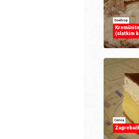
OneDrop
Kremšnite
(slatkim 
Cerica
Zagrebač