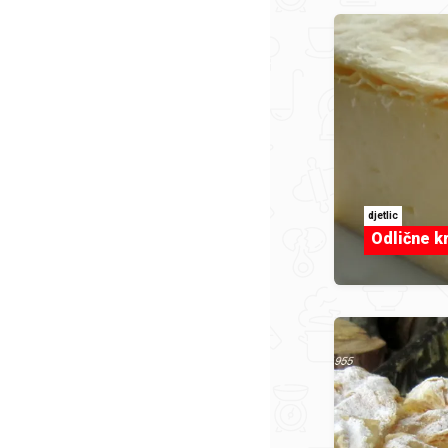
djetlic
Odlične k