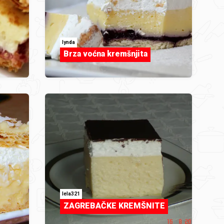
lynda
Brza voćna kremšnjita
lela321
ZAGREBAČKE KREMŠNITE