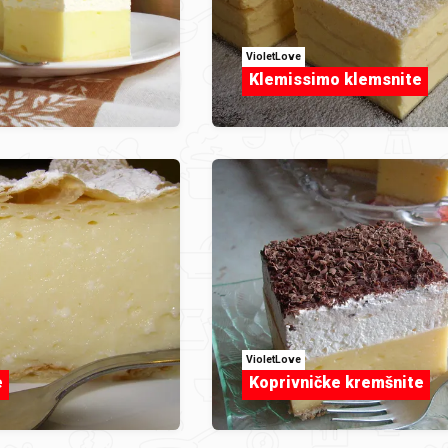
VioletLove
Klemissimo klemsnite
VioletLove
e
Koprivničke kremšnite