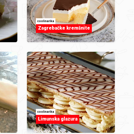
coolinarika
Zagrebačke kremšnite
coolinarika
Limunska glazura