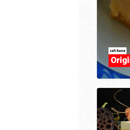
zafrkana
Orig