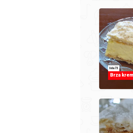
lida73
Brza krem