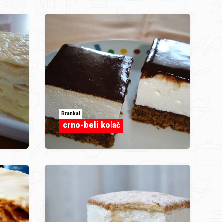
BrankaI
crno-beli kolač