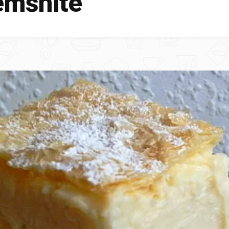
emšnite