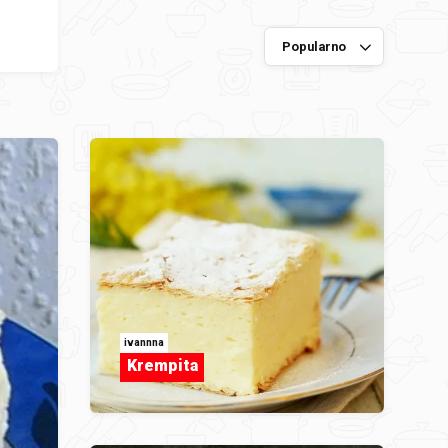
ivannna
Krempita