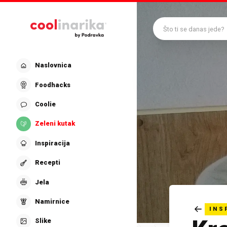
Preskoči na glavni sadržaj
Što ti se danas jede?
Naslovnica
Foodhacks
Coolie
Zeleni kutak
Inspiracija
Recepti
Jela
Namirnice
INS
Slike