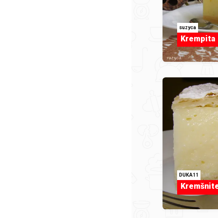
suzyca
Krempita
DUKA11
Kremšnit