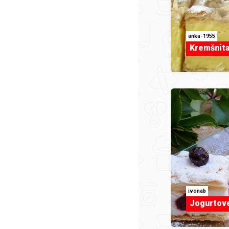
anka-1955
Kremšnita
ivonab
Jogurtov