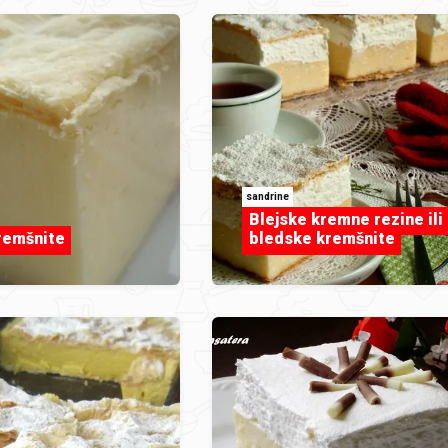
sandrine
Blejske kremne rezine ili
remšnite
bledske kremšnite