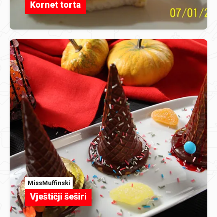
Kornet torta
MissMuffinski
Vještičji šeširi