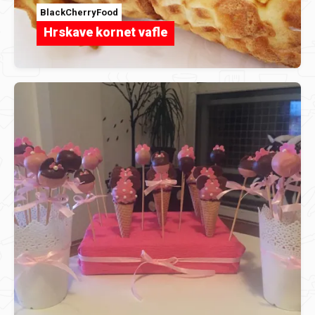
BlackCherryFood
Hrskave kornet vafle