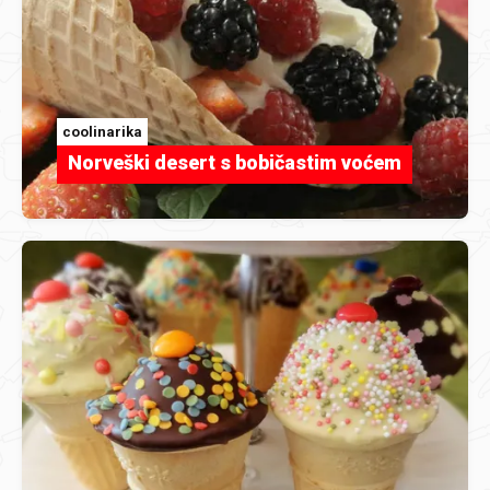
coolinarika
Norveški desert s bobičastim voćem