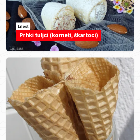
Lilest
Prhki tuljci (korneti, škartoci)