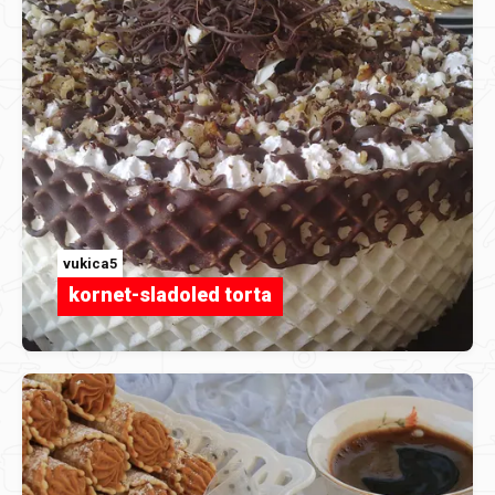
vukica5
kornet-sladoled torta