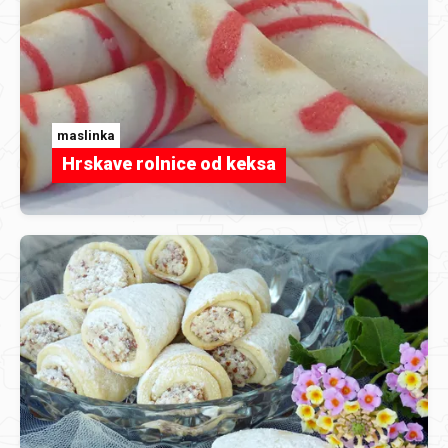
maslinka
Hrskave rolnice od keksa