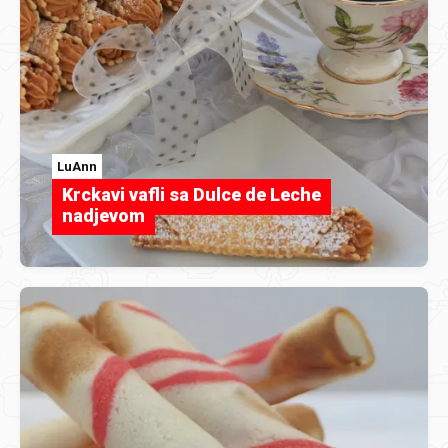
LuAnn
Krckavi vafli sa Dulce de Leche
nadjevom