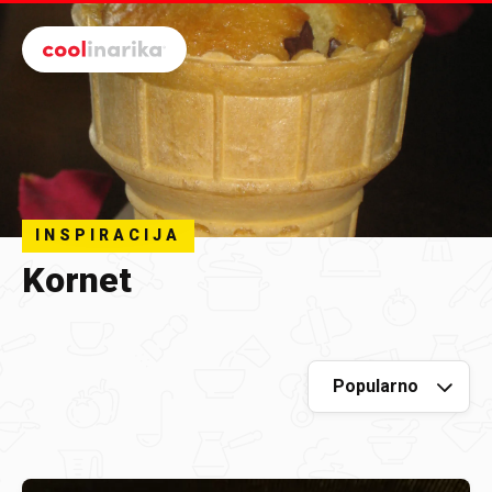
Preskoči na glavni sadržaj
INSPIRACIJA
Kornet