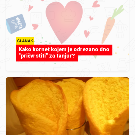
ČLANAK
Kako kornet kojem je odrezano dno
"pričvrstiti" za tanjur?