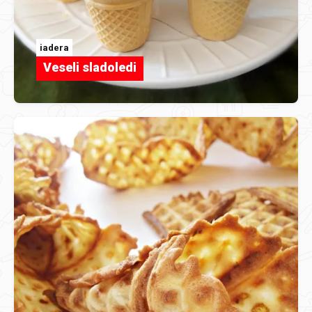
iadera
Veseli sladoledi