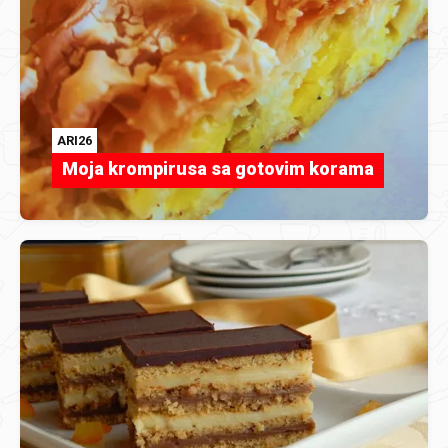
ARI26
Moja krompirusa sa gotovim korama