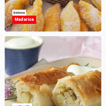
betinna
Mađarica