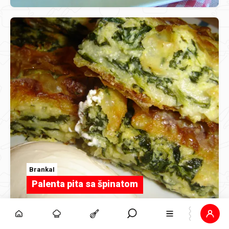
BrankaI
Palenta pita sa špinatom