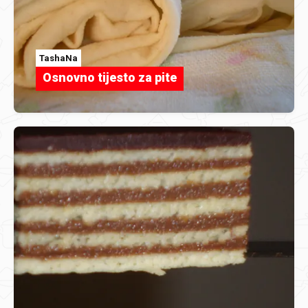
TashaNa
Osnovno tijesto za pite