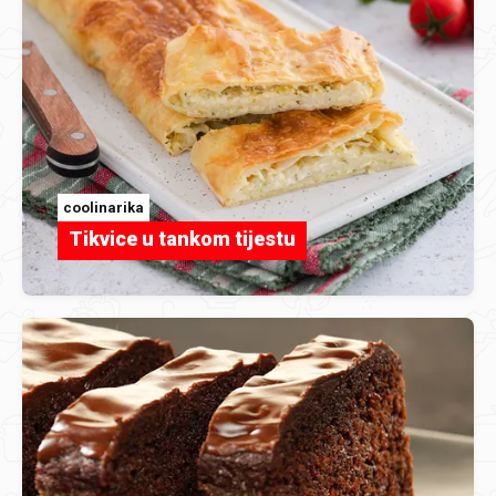
coolinarika
Tikvice u tankom tijestu