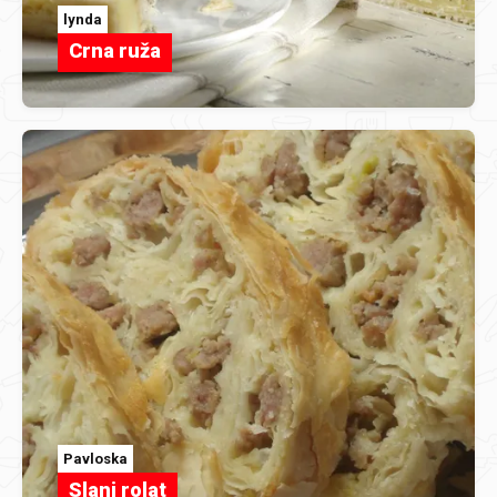
lynda
Crna ruža
Pavloska
Slani rolat