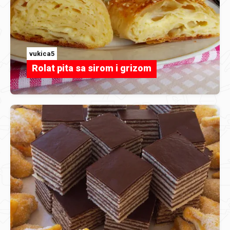
vukica5
Rolat pita sa sirom i grizom