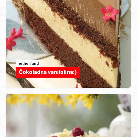
netherland
Čokoladna vanilolina:)