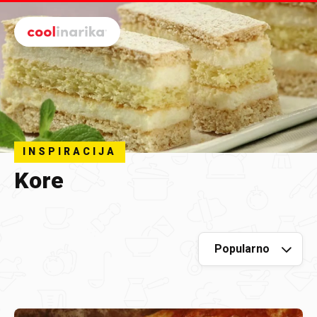
Preskoči na glavni sadržaj
INSPIRACIJA
Kore