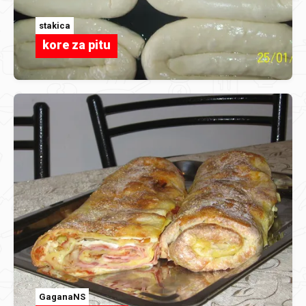
stakica
kore za pitu
GaganaNS