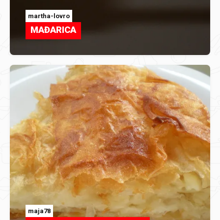
martha-lovro
MAĐARICA
maja78