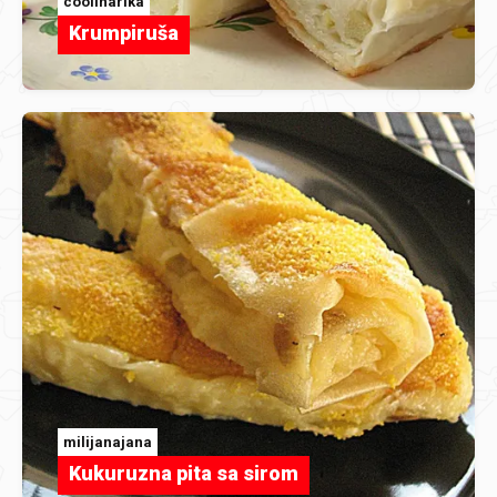
coolinarika
Krumpiruša
milijanajana
Kukuruzna pita sa sirom