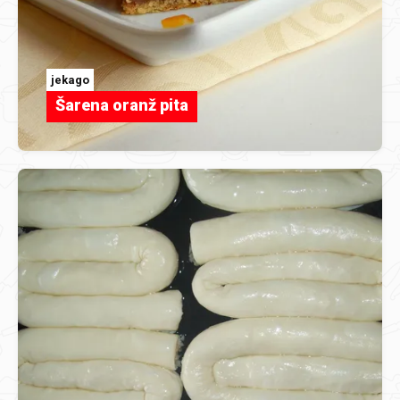
jekago
Šarena oranž pita