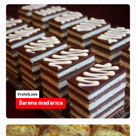
VioletLove
Šarena mađarica