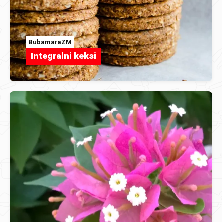
BubamaraZM
Integralni keksi