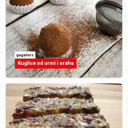
gagaherc
Kuglice od urmi i oraha