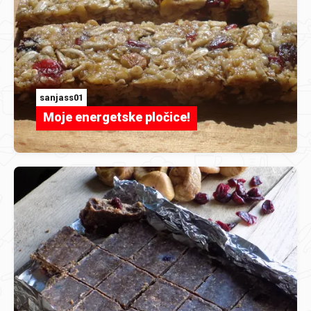
sanjass01
Moje energetske pločice!