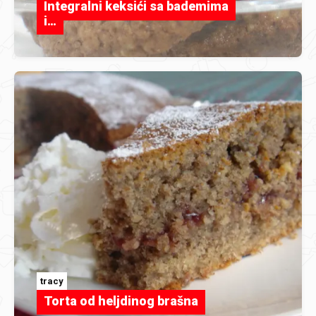
Integralni keksići sa bademima
i…
tracy
Torta od heljdinog brašna