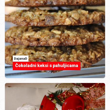
DajanaD
Čokoladni keksi s pahuljicama