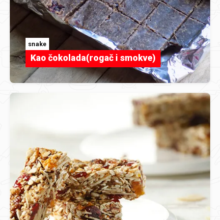
snake
Kao čokolada(rogač i smokve)