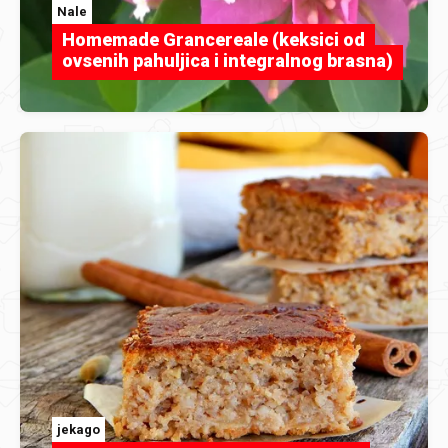
Nale
Homemade Grancereale (keksici od
ovsenih pahuljica i integralnog brasna)
jekago