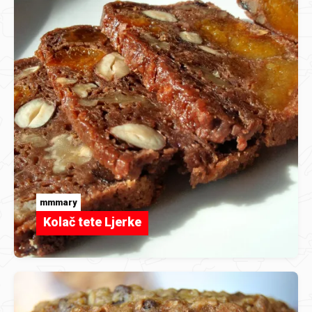
mmmary
Kolač tete Ljerke