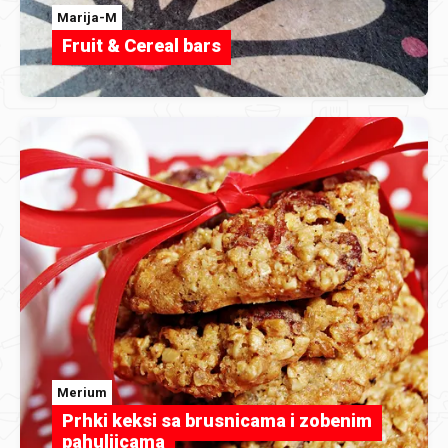
Marija-M
Fruit & Cereal bars
Merium
Prhki keksi sa brusnicama i zobenim
pahuljicama