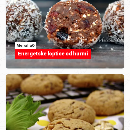
MersihaO
Energetske loptice od hurmi