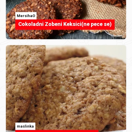
MersihaO
Cokoladni Zobeni Keksici(ne pece se)
maslinka