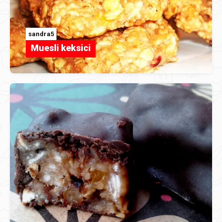
sandra5
Muesli keksici