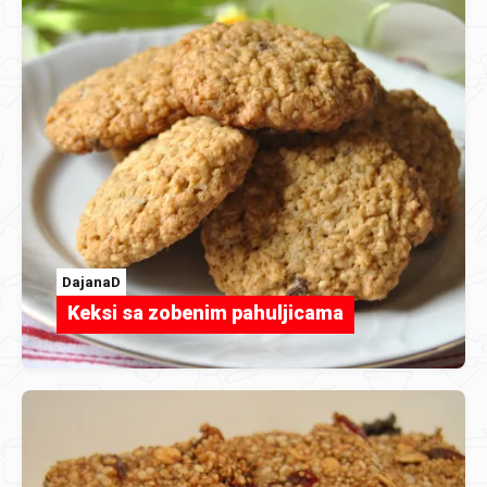
DajanaD
Keksi sa zobenim pahuljicama