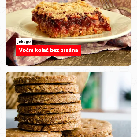
jekago
Voćni kolač bez brašna