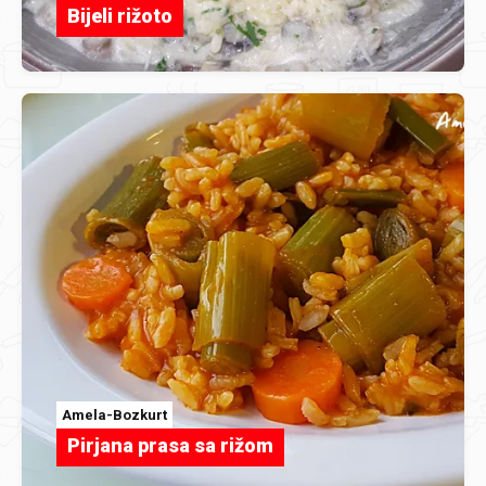
Bijeli rižoto
Amela-Bozkurt
Pirjana prasa sa rižom