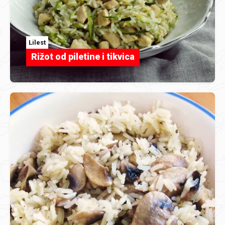
Lilest
Rižot od piletine i tikvica