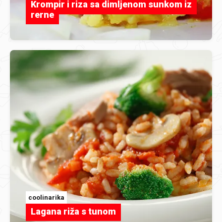
Krompir i riza sa dimljenom sunkom iz
rerne
coolinarika
Lagana riža s tunom