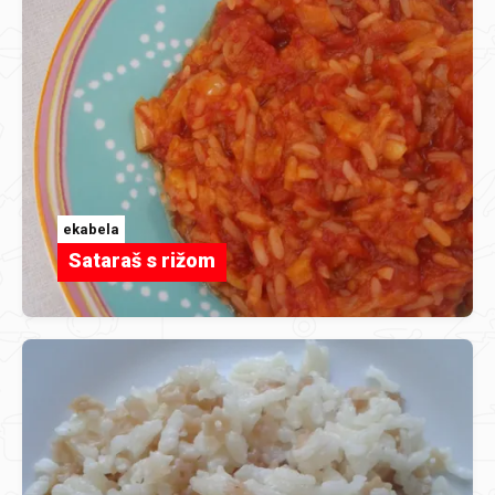
ekabela
Sataraš s rižom