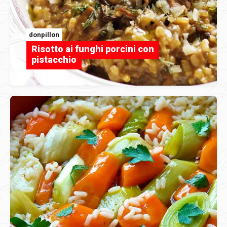
donpillon
Risotto ai funghi porcini con
pistacchio