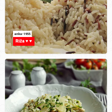
anka-1955
Riža ♥ ♥