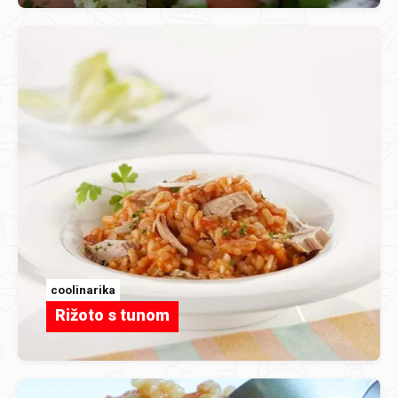
coolinarika
Rižoto s tunom