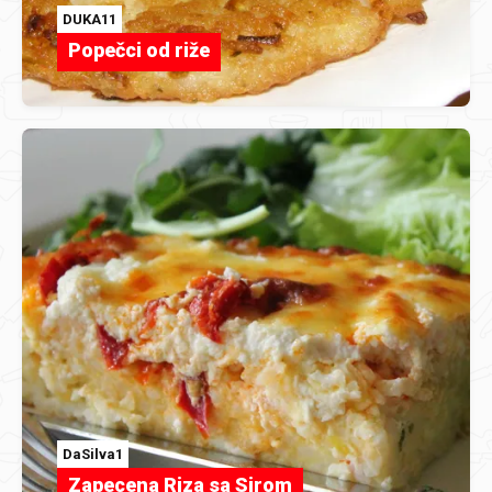
DUKA11
Popečci od riže
DaSilva1
Zapecena Riza sa Sirom