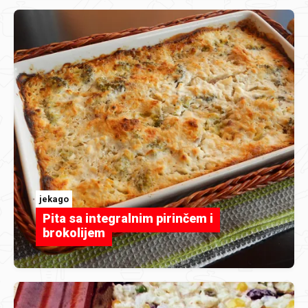
jekago
Pita sa integralnim pirinčem i
brokolijem