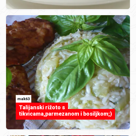
mak63
Talijanski rižoto s
tikvicama,parmezanom i bosiljkom;)