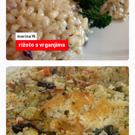
marina76
rižoto s vrganjima