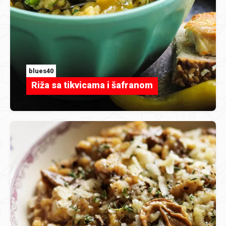
blues40
Riža sa tikvicama i šafranom