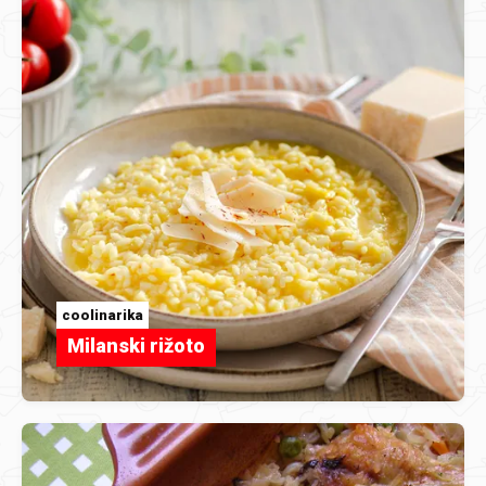
coolinarika
Milanski rižoto