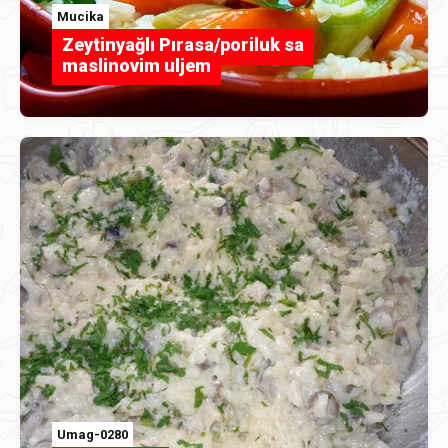
Mucika
Zeytinyağlı Pırasa/poriluk sa
maslinovim uljem
Umag-0280