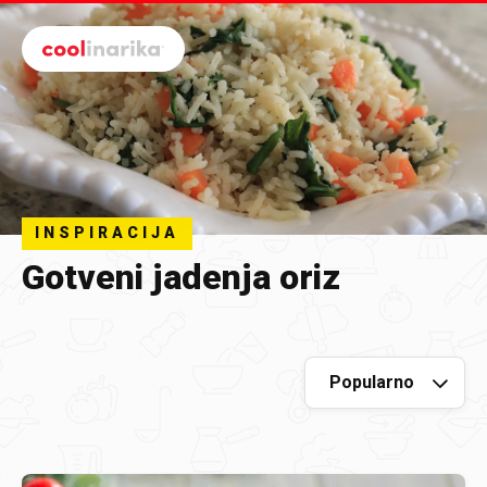
Preskoči na glavni sadržaj
INSPIRACIJA
Gotveni jadenja oriz