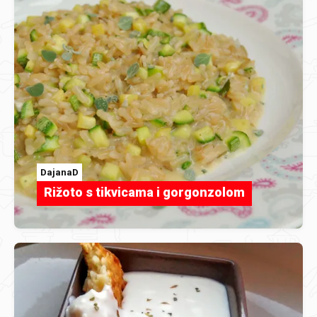
DajanaD
Rižoto s tikvicama i gorgonzolom