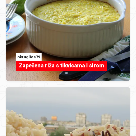
okruglica79
Zapečena riža s tikvicama i sirom