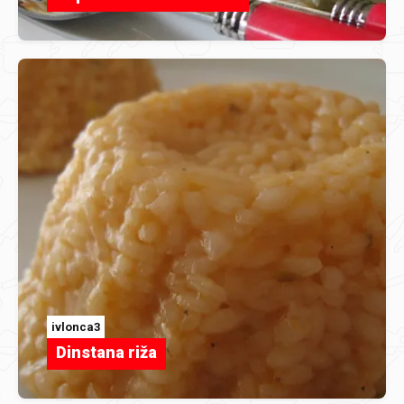
ivlonca3
Dinstana riža