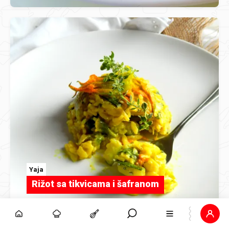
Yaja
Rižot sa tikvicama i šafranom