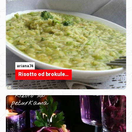
ariana74
Risotto od brokule…