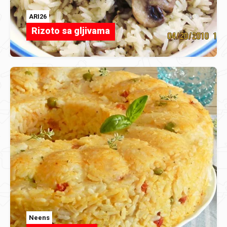
ARI26
Rizoto sa gljivama
Neens