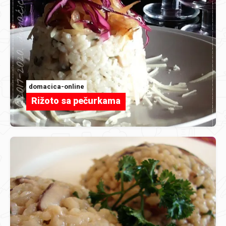
domacica-online
Rižoto sa pečurkama