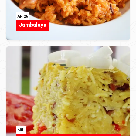
ARI26
Jambalaya
olili