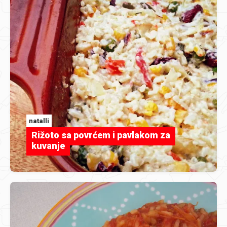
natalli
Rižoto sa povrćem i pavlakom za
kuvanje