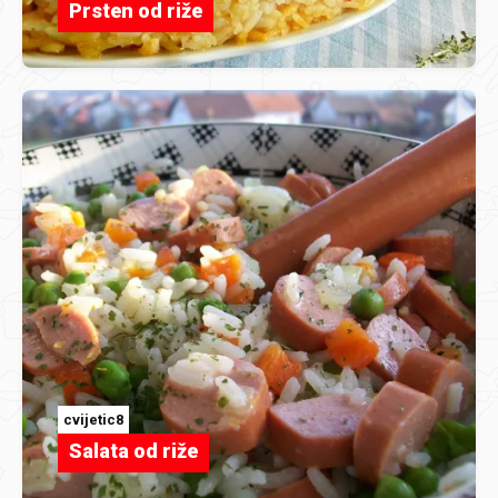
Prsten od riže
cvijetic8
Salata od riže