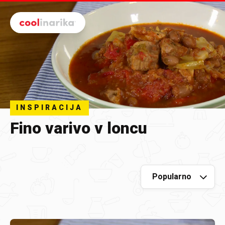
Preskoči na glavni sadržaj
INSPIRACIJA
Fino varivo v loncu