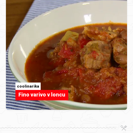
coolinarika
Fino varivo v loncu