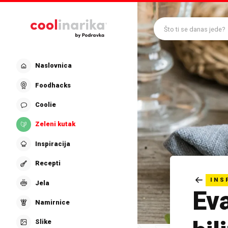
Preskoči na glavni sadržaj
Što ti se danas jede?
Naslovnica
Foodhacks
Coolie
Zeleni kutak
Inspiracija
Recepti
INS
Jela
Ev
Namirnice
Slike