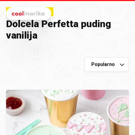
Preskoči na glavni sadržaj
INSPIRACIJA
Dolcela Perfetta puding
vanilija