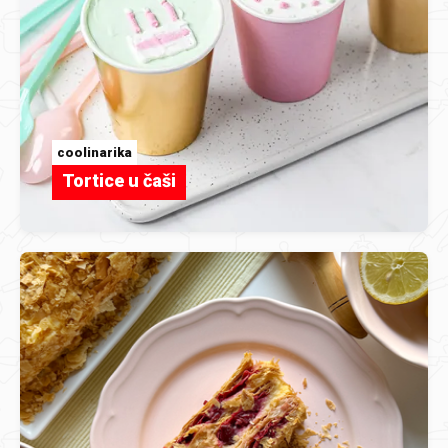
coolinarika
Tortice u čaši