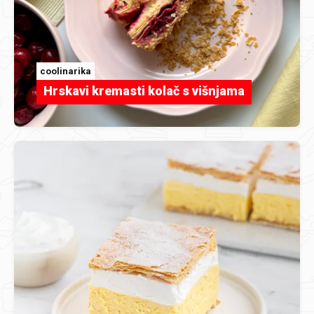
coolinarika
Hrskavi kremasti kolač s višnjama