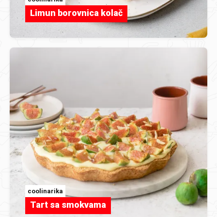
Limun borovnica kolač
coolinarika
Tart sa smokvama