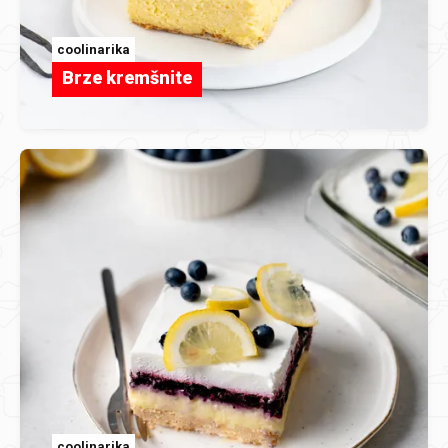
coolinarika
Brze kremšnite
coolinarika