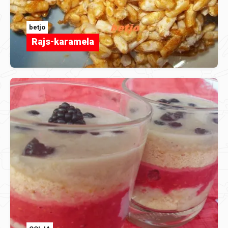
betjo
Rajs-karamela