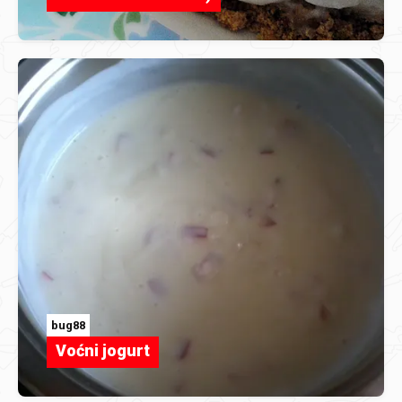
bug88
Voćni jogurt