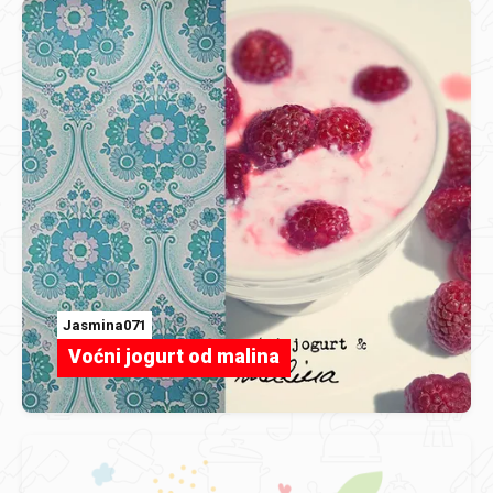
Jasmina071
Voćni jogurt od malina