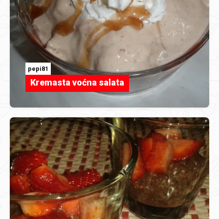
pepi81
Kremasta voćna salata