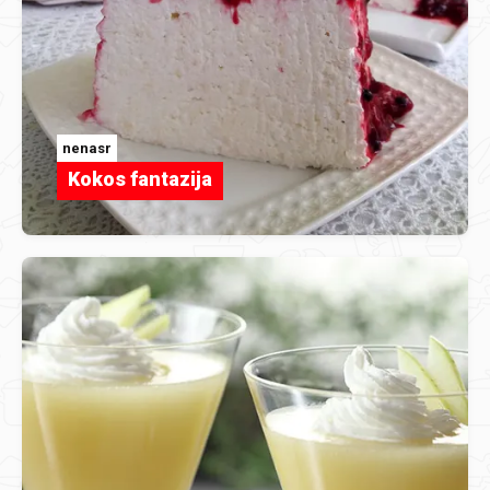
nenasr
Kokos fantazija