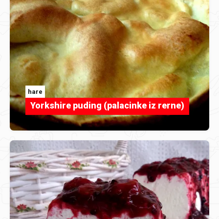
hare
Yorkshire puding (palacinke iz rerne)