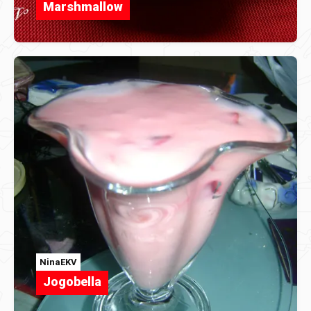
Marshmallow
NinaEKV
Jogobella