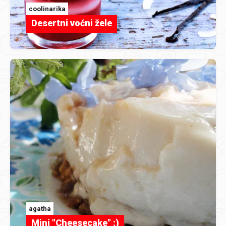
coolinarika
Desertni voćni žele
agatha
Mini "Cheesecake" :)