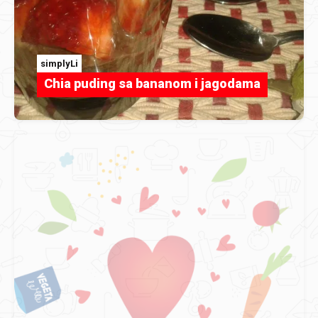
simplyLi
Chia puding sa bananom i jagodama