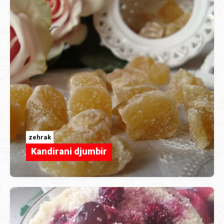
zehrak
Kandirani djumbir