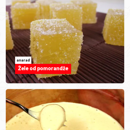
anarad
Žele od pomorandže