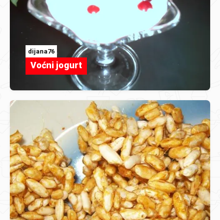
dijana76
Voćni jogurt