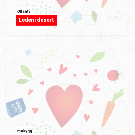
Ollanty
Ledeni desert
makygg