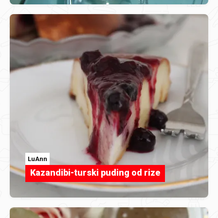
LuAnn
Kazandibi-turski puding od rize