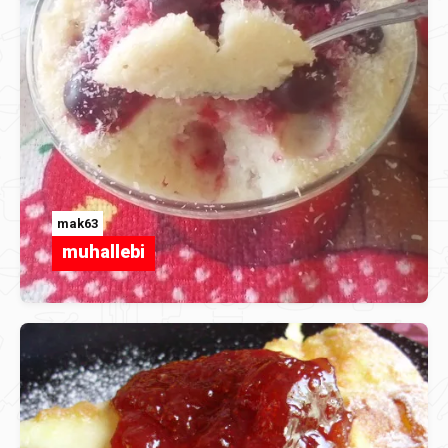
mak63
muhallebi