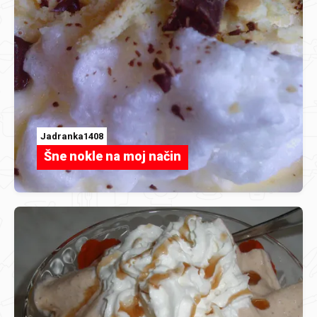
Jadranka1408
Šne nokle na moj način