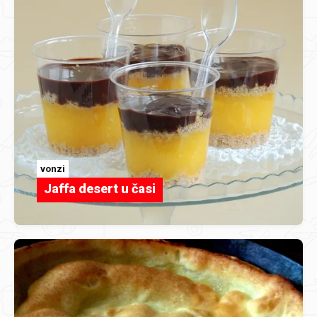
vonzi
Jaffa desert u časi