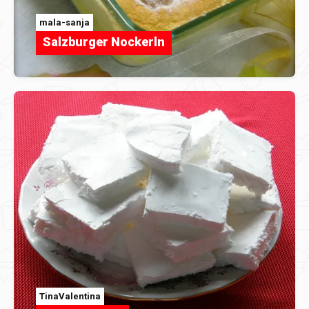
mala-sanja
Salzburger Nockerln
TinaValentina