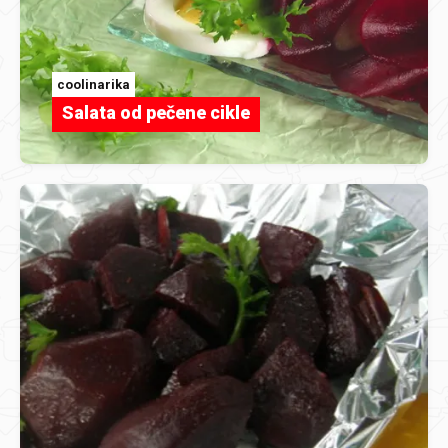
coolinarika
Salata od pečene cikle