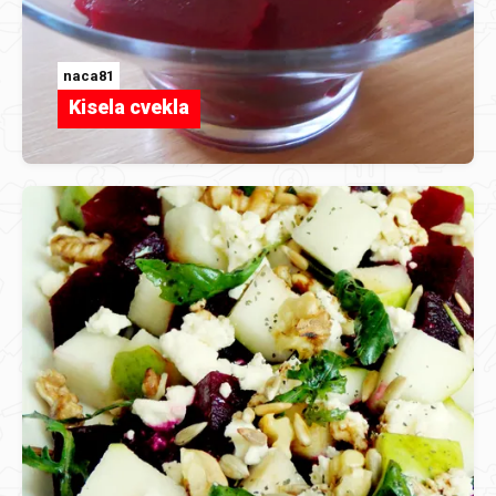
naca81
Kisela cvekla