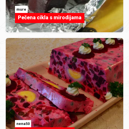
mure
Pečena cikla s mirodijama
nena50