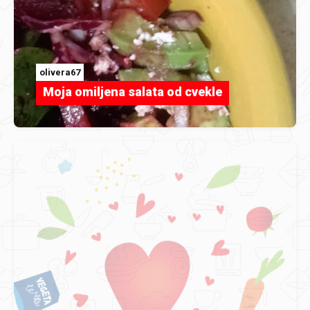
olivera67
Moja omiljena salata od cvekle