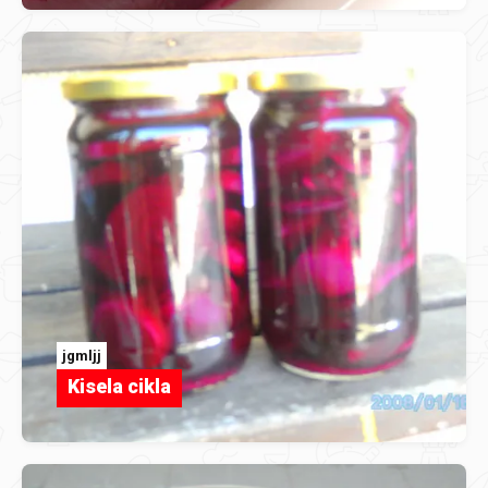
jgmljj
Kisela cikla