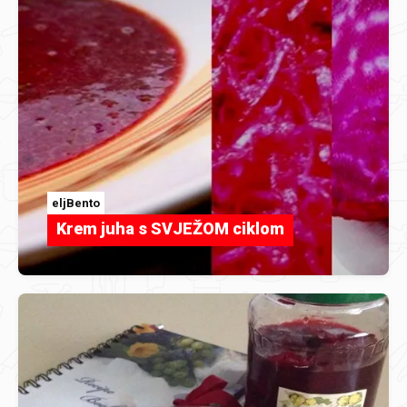
eljBento
Krem juha s SVJEŽOM ciklom