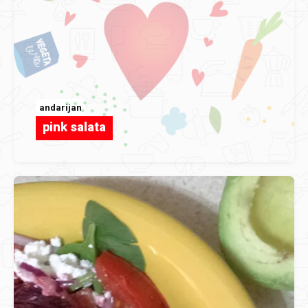
andarijan
pink salata