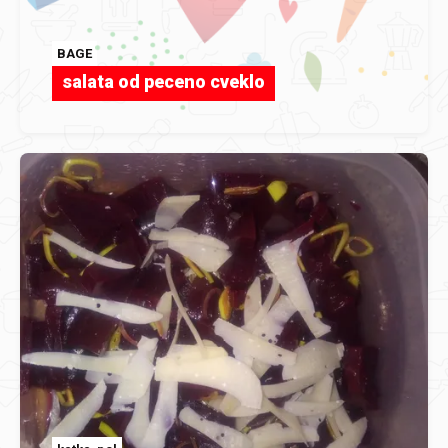
BAGE
salata od peceno cveklo