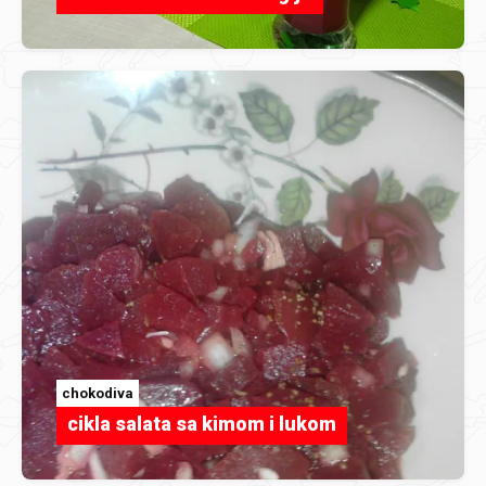
chokodiva
cikla salata sa kimom i lukom