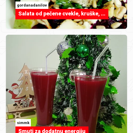
gordanadanilov
Salata od pečene cvekle, kruške, ...
simmk
Smuti za dodatnu energiju