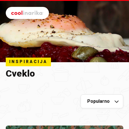
Preskoči na glavni sadržaj
INSPIRACIJA
Cveklo