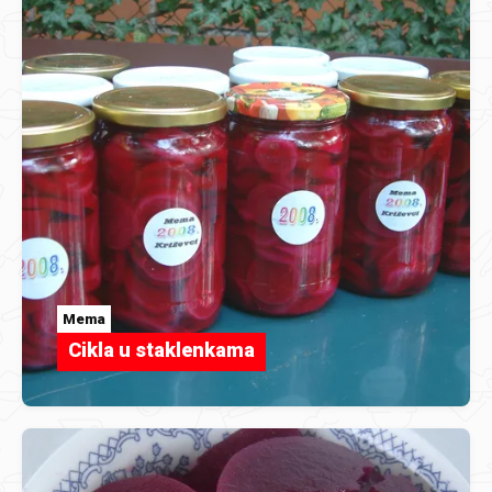
Mema
Cikla u staklenkama