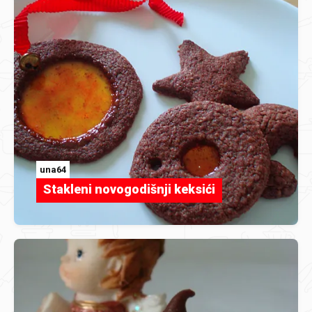
una64
Stakleni novogodišnji keksići