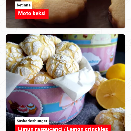
betinna
Moto keksi
50shadeshunger
Limun raspucanci / Lemon crinckles