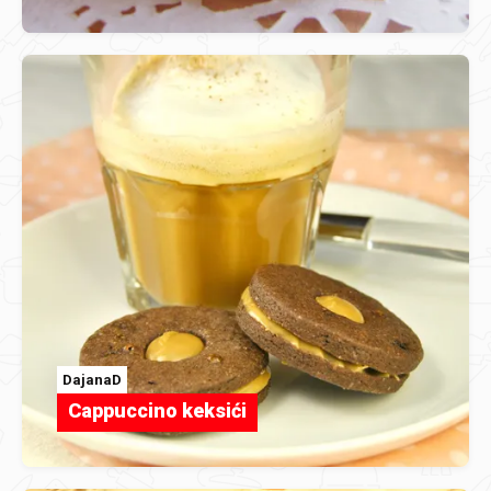
DajanaD
Cappuccino keksići