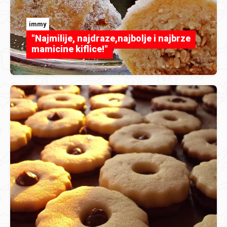
immy
"Najmilije, najdraze,najbolje i najbrze
mamicine kiflice!"