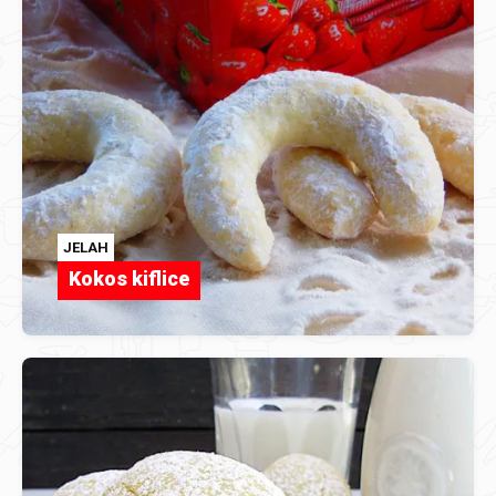
JELAH
Kokos kiflice