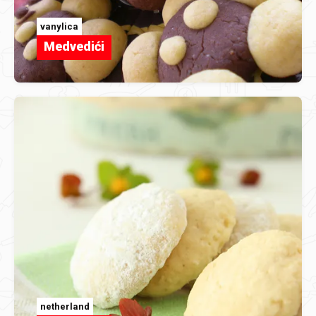
vanylica
Medvedići
netherland