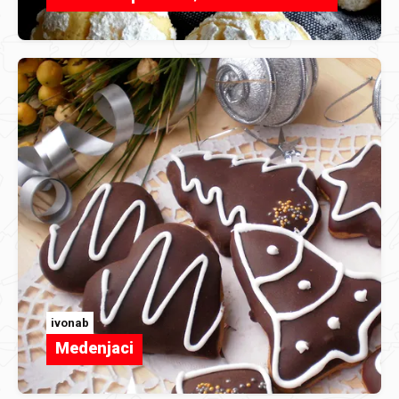
ivonab
Medenjaci