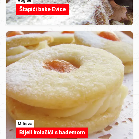
Vegi56
Štapići bake Evice
Milicza
Bijeli kolačići s bademom