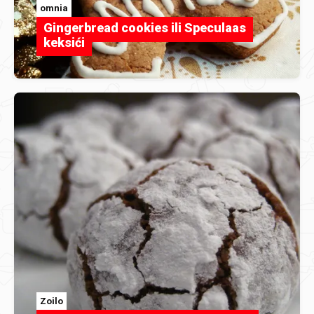
omnia
Gingerbread cookies ili Speculaas
keksići
Zoilo