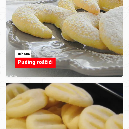
Buba86
Puding roščići