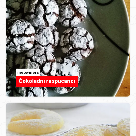
meowmers
Čokoladni raspucanci