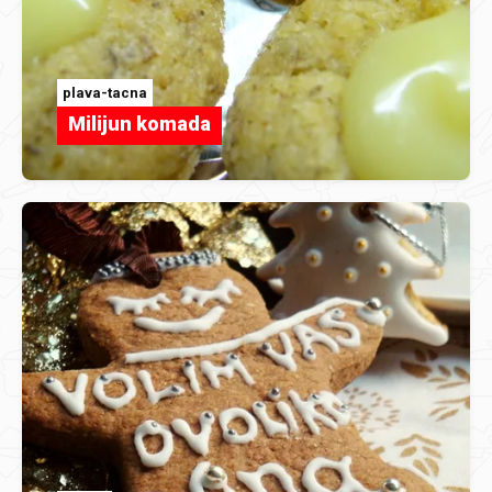
plava-tacna
Milijun komada