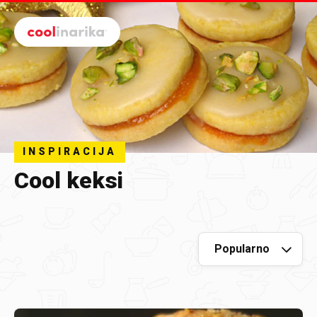
Preskoči na glavni sadržaj
INSPIRACIJA
Cool keksi