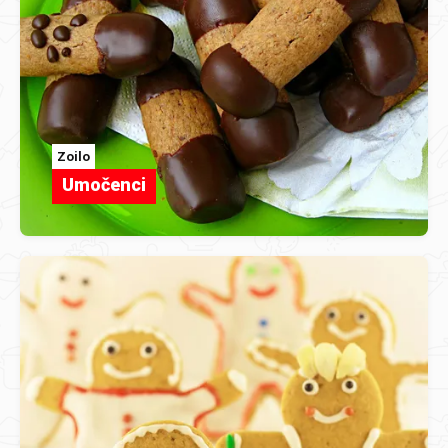
Zoilo
Umočenci