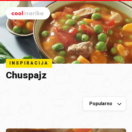
Preskoči na glavni sadržaj
INSPIRACIJA
Chuspajz