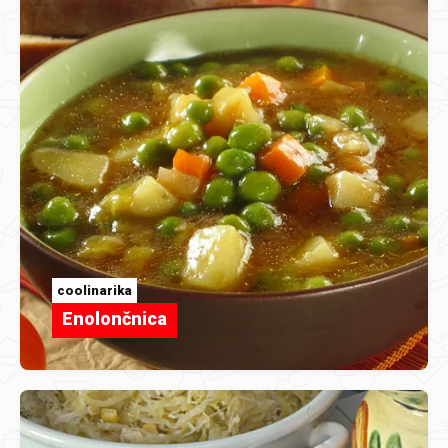
coolinarika
Enolončnica