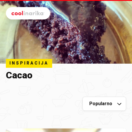
Preskoči na glavni sadržaj
INSPIRACIJA
Cacao