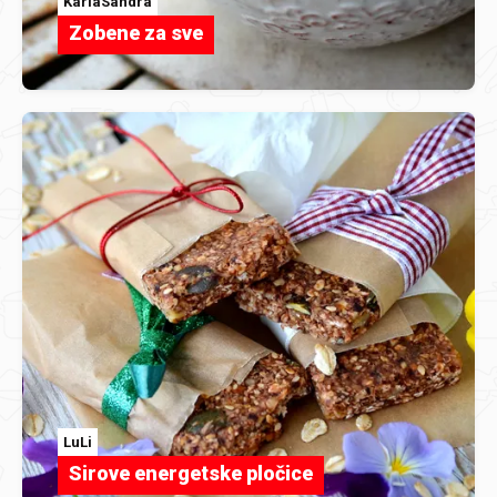
KarlaSandra
Zobene za sve
LuLi
Sirove energetske pločice