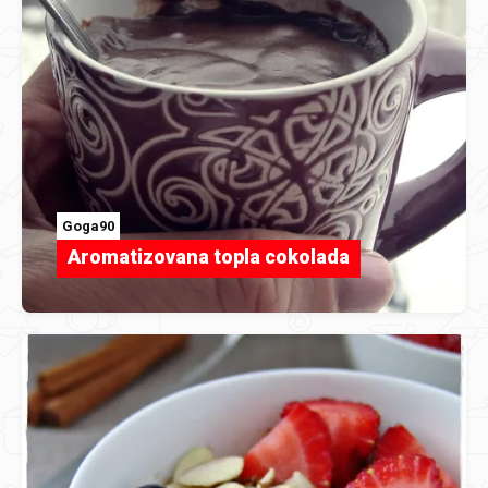
Goga90
Aromatizovana topla cokolada