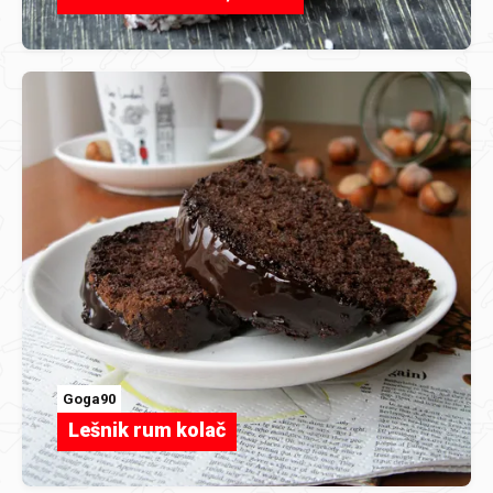
Goga90
Lešnik rum kolač