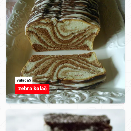
vukica5
zebra kolač