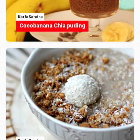
KarlaSandra
Cocobanana Chia puding