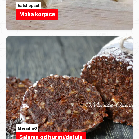
hatshepsut
Moka korpice
MersihaO
Salama od hurmi/datula