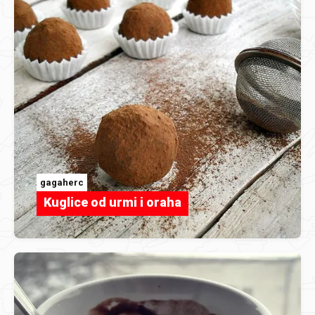
gagaherc
Kuglice od urmi i oraha