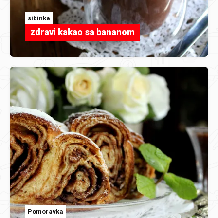
sibinka
zdravi kakao sa bananom
Pomoravka