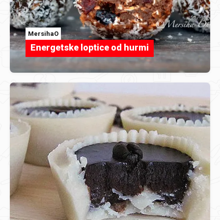
MersihaO
Energetske loptice od hurmi