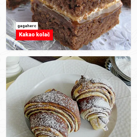
gagaherc
Kakao kolač