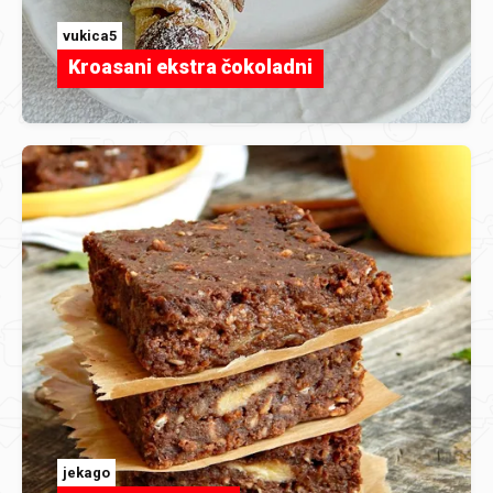
vukica5
Kroasani ekstra čokoladni
jekago