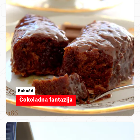
Buba86
Čokoladna fantazija