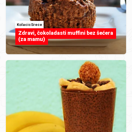
KolacicSrece
Zdravi, čokoladasti muffini bez šećera
(za mamu)