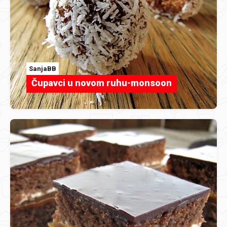
SanjaBB
Čupavci u novom ruhu-monsoon