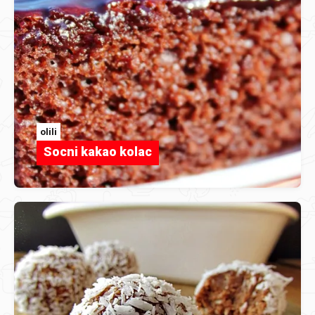
olili
Socni kakao kolac