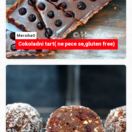
MersihaO
Cokoladni tart( ne pece se,gluten free)