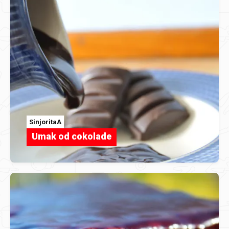
SinjoritaA
Umak od cokolade