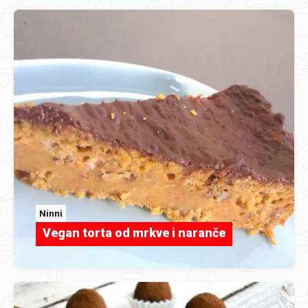
Ninni
Vegan torta od mrkve i naranče