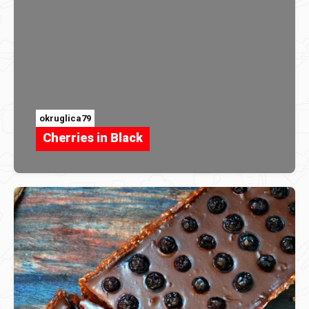
okruglica79
Cherries in Black