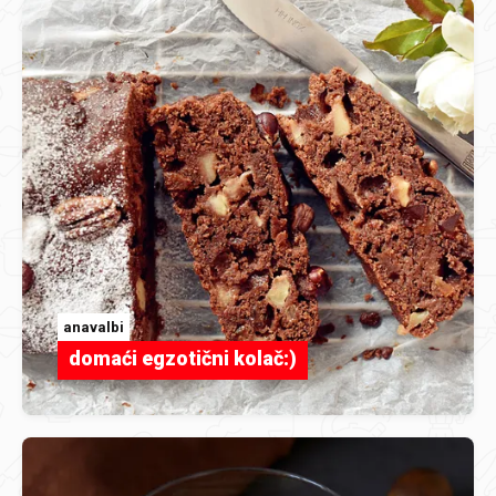
anavalbi
domaći egzotični kolač:)