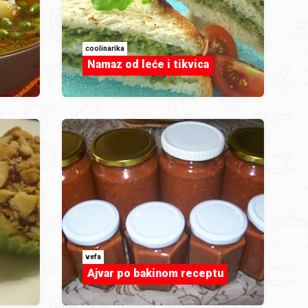
coolinarika
Namaz od leće i tikvica
vefa
Ajvar po bakinom receptu