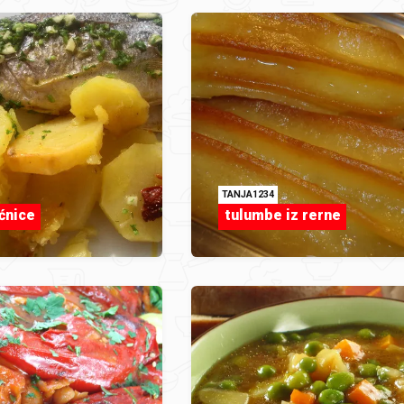
TANJA1234
ćnice
tulumbe iz rerne