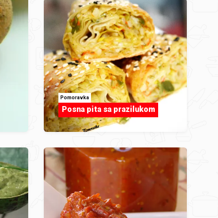
Pomoravka
Posna pita sa prazilukom