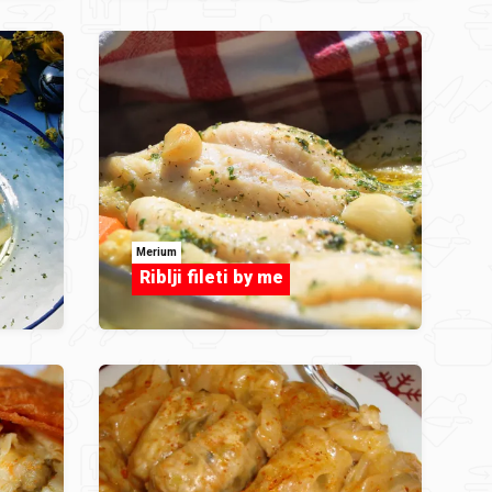
Merium
Riblji fileti by me