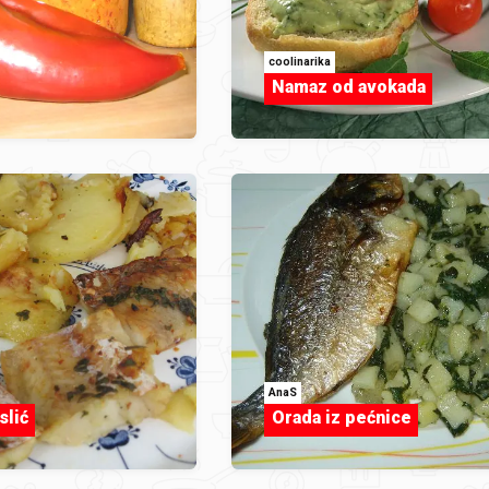
coolinarika
Namaz od avokada
AnaS
slić
Orada iz pećnice