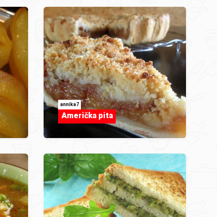
annika7
Američka pita