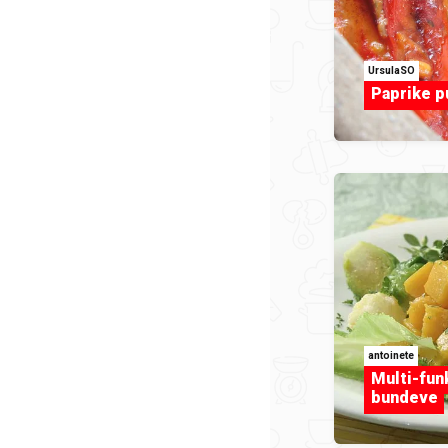
UrsulaSO
Paprike p
antoinete
Multi-fun
bundeve