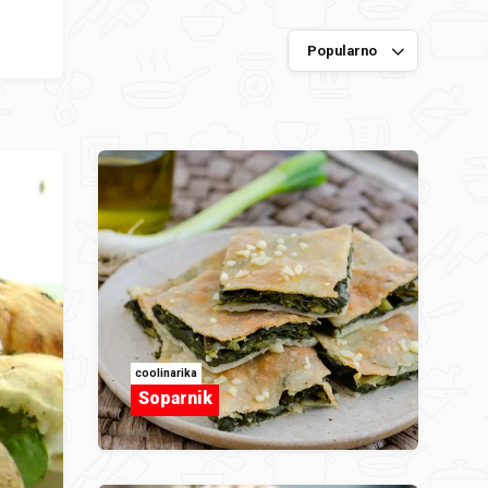
coolinarika
Soparnik