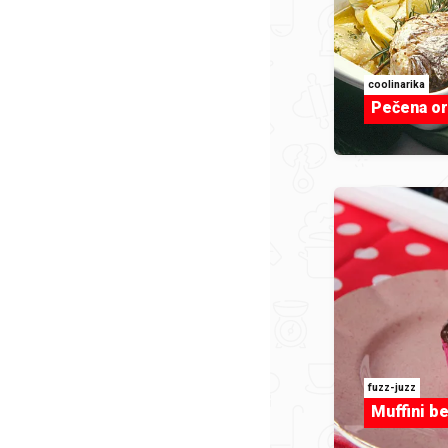
coolinarika
Pečena or
fuzz-juzz
Muffini be