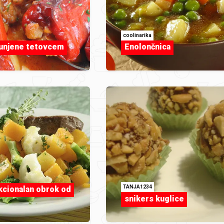
coolinarika
unjene tetovcem
Enolončnica
TANJA1234
kcionalan obrok od
snikers kuglice