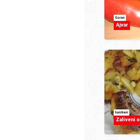
Goran
Ajvar
hanibani
Zaliveni o