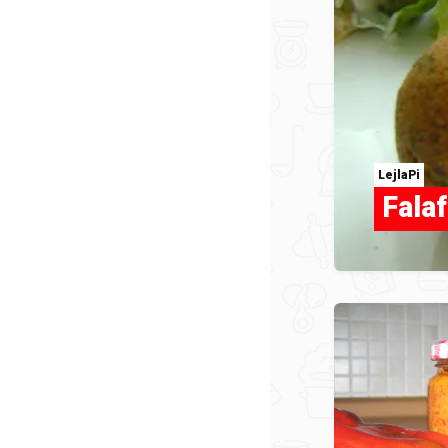
LejlaPi
Falaf