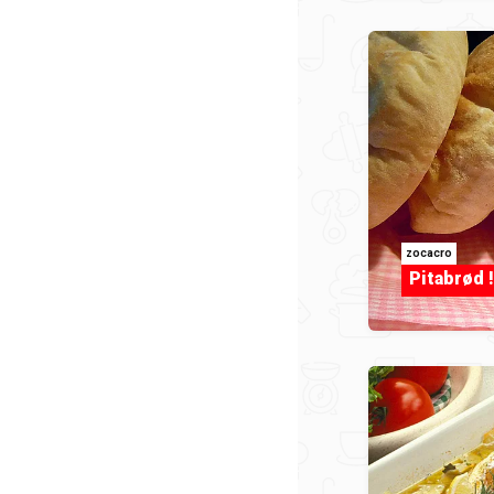
zocacro
Pitabrød !