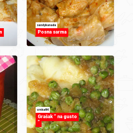
sandykanada
m
Posna sarma
crnka84
Grašak ” na gusto
”