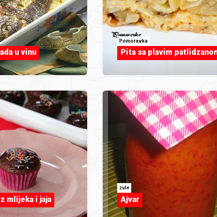
Pomoravka
ada u vinu
Pita sa plavim patlidzano
zule
z mlijeka i jaja
Ajvar