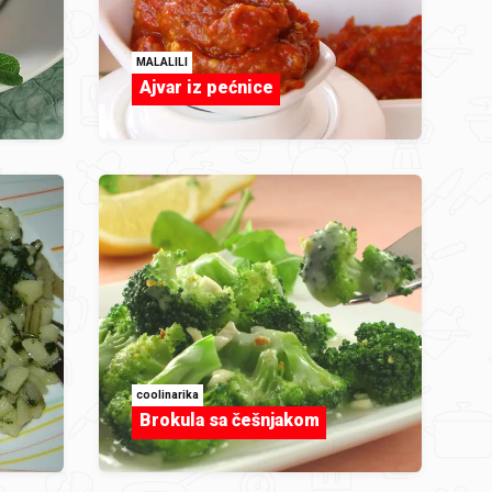
MALALILI
Ajvar iz pećnice
coolinarika
Brokula sa češnjakom