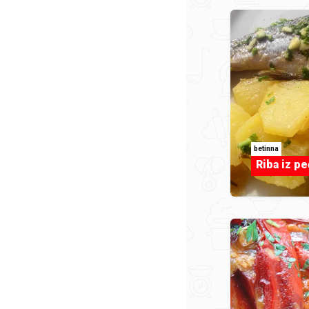
betinna
Riba iz pe