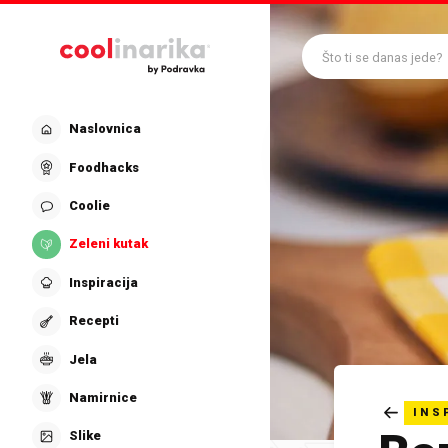
Preskoči na glavni sadržaj
Što ti se danas jede?
Naslovnica
Foodhacks
Coolie
Zeleni kutak
Inspiracija
Recepti
Jela
Namirnice
INS
Slike