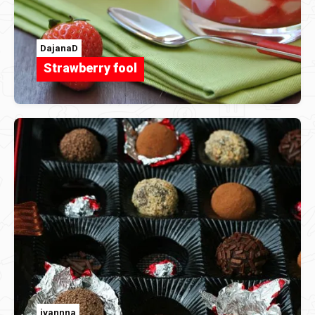
DajanaD
Strawberry fool
ivannna