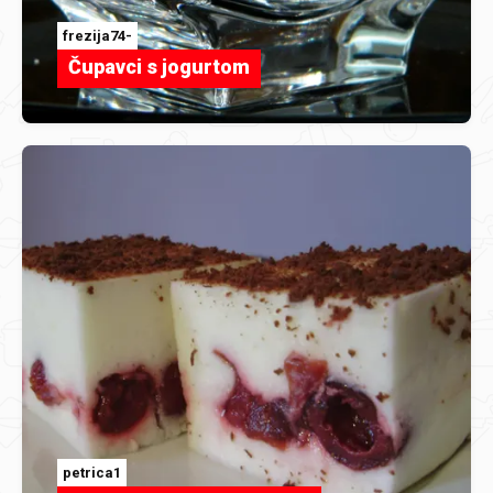
frezija74-
Čupavci s jogurtom
petrica1