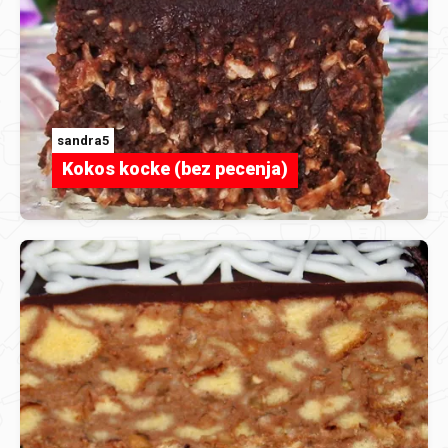
sandra5
Kokos kocke (bez pecenja)