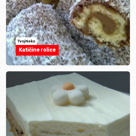
TvojNeko
Katičine rolice