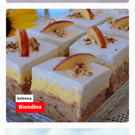
betinna
Biondina