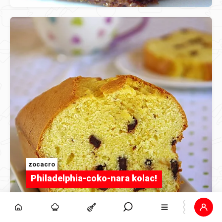
zocacro
Philadelphia-coko-nara kolac!