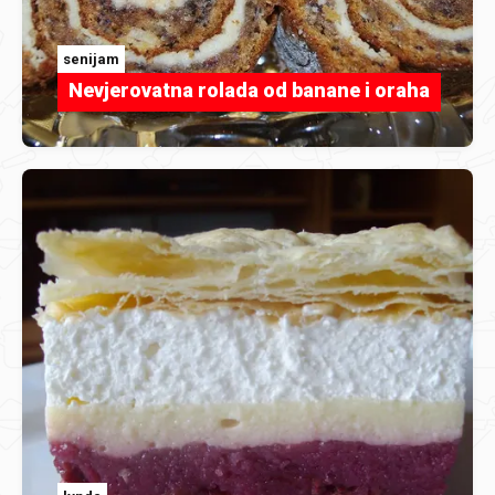
senijam
Nevjerovatna rolada od banane i oraha