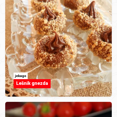
jekago
Lešnik gnezda