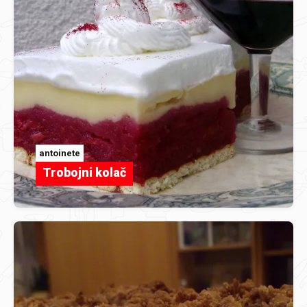
antoinete
Trobojni kolač