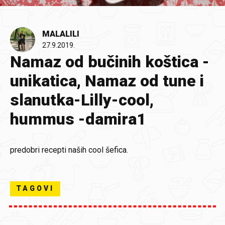
MALALILI
27.9.2019.
Namaz od bučinih koštica -
unikatica, Namaz od tune i
slanutka-Lilly-cool,
hummus -damira1
predobri recepti naših cool šefica.
TAGOVI