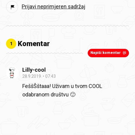
Prijavi neprimjeren sadržaj
Komentar
1
Napiši komentar
Lilly-cool
28.9.2019.
07:43
FeššŠštaaa! Uživam u tvom COOL
odabranom društvu 🙂