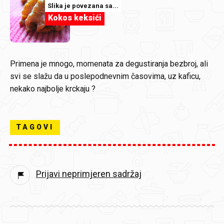
Slika je povezana sa...
Kokos keksići
Primena je mnogo, momenata za degustiranja bezbroj, ali
svi se slažu da u poslepodnevnim časovima, uz kaficu,
nekako najbolje krckaju ?
TAGOVI
Prijavi neprimjeren sadržaj