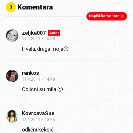
Komentara
3
Napiši komentar
zeljka007
Autor
11.4.2011.
15:58
Hvala, draga moja😉
rankos
11.4.2011.
14:49
Odlicni su mila 🙂
KovrcavaSue
11.4.2011.
13:26
odlični keksići