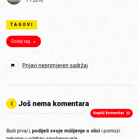
7.1.2016.
TAGOVI
Dodaj tag
Prijavi neprimjeren sadržaj
Još nema komentara
:(
Napiši komentar
Budi prva/i,
podijeli svoje mišljenje o slici
i pomozi
nekome u odabiru savršenog jela.