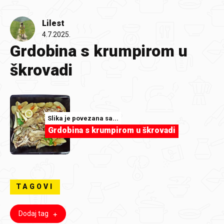
Lilest
4.7.2025.
Grdobina s krumpirom u
škrovadi
Slika je povezana sa...
Grdobina s krumpirom u škrovadi
TAGOVI
Dodaj tag