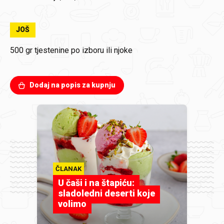
JOŠ
500 gr
tjestenine po izboru ili njoke
Dodaj na popis za kupnju
ČLANAK
U čaši i na štapiću:
sladoledni deserti koje
volimo