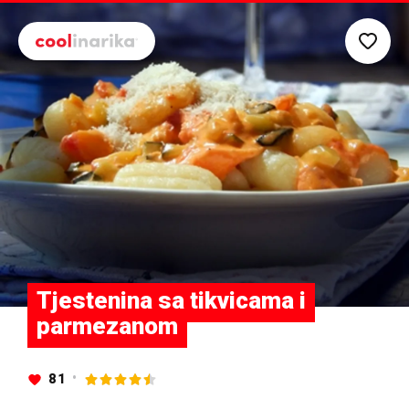
Preskoči na glavni sadržaj
Tjestenina sa tikvicama i
parmezanom
81