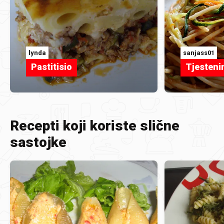
lynda
sanjass01
Pastitisio
Tjesteni
Recepti koji koriste slične
sastojke