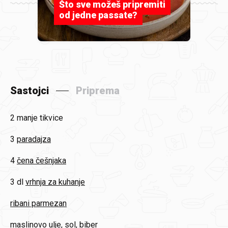
Što sve možeš pripremiti
od jedne passate?
Sastojci
Priprema
2
manje tikvice
3
paradajza
4
čena češnjaka
3 dl
vrhnja za kuhanje
ribani parmezan
maslinovo ulje, sol, biber