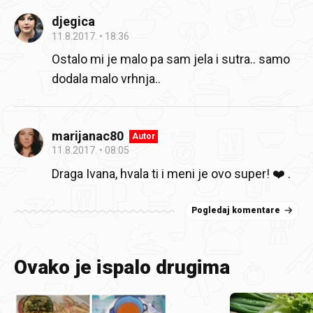
djegica
11.8.2017.
18:36
Ostalo mi je malo pa sam jela i sutra.. samo
dodala malo vrhnja..
marijanac80
Autor
11.8.2017.
08:05
Draga Ivana, hvala ti i meni je ovo super! ❤️ .
Pogledaj komentare
Ovako je ispalo drugima