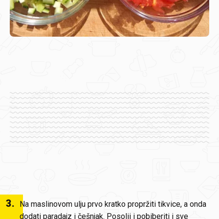
3
.
Na maslinovom ulju prvo kratko propržiti tikvice, a onda
dodati paradajz i češnjak. Posolii i pobiberiti i sve