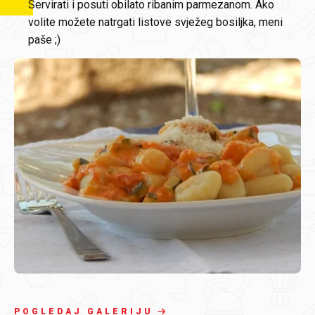
Servirati i posuti obilato ribanim parmezanom. Ako
volite možete natrgati listove svježeg bosiljka, meni
paše ;)
POGLEDAJ GALERIJU