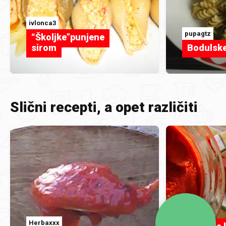
ivlonca3
pupagtz
“Školjke”punjene
sirom
Bodulske
Slični recepti, a opet različiti
Nadaa
Herbaxxx