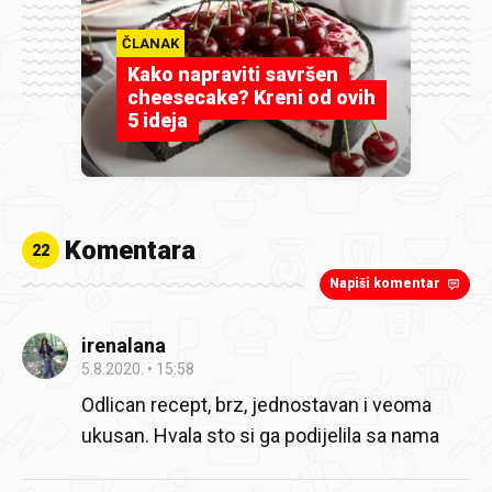
ČLANAK
Kako napraviti savršen
cheesecake? Kreni od ovih
5 ideja
Komentara
22
Napiši komentar
irenalana
5.8.2020.
15:58
Odlican recept, brz, jednostavan i veoma
ukusan. Hvala sto si ga podijelila sa nama