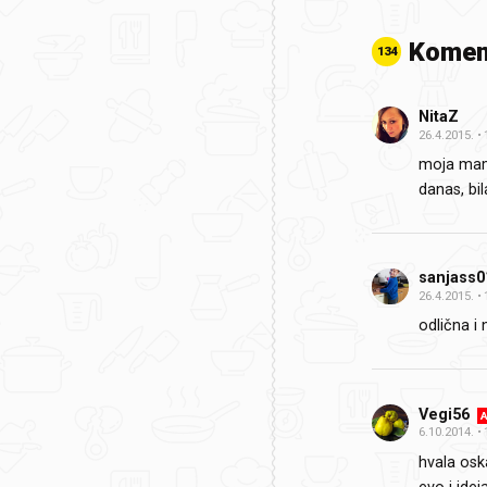
Komen
134
NitaZ
26.4.2015.
moja mama 
danas, bil
sanjass0
26.4.2015.
odlična i
Vegi56
A
6.10.2014.
hvala oska