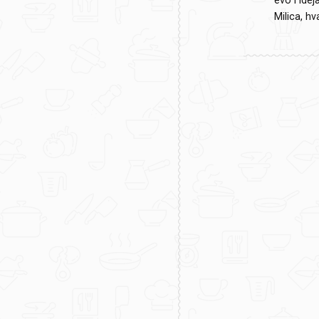
evo i ide
Milica, hva