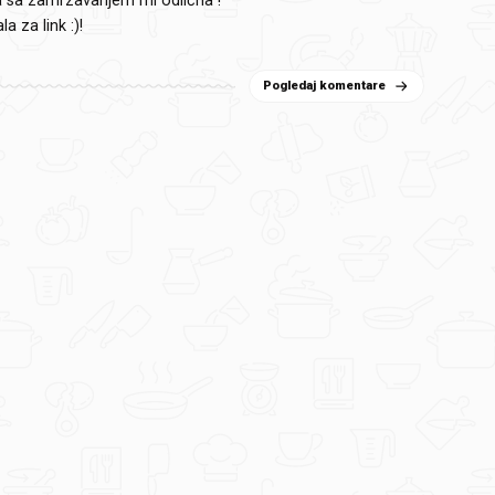
ja sa zamrzavanjem mi odlična !
la za link :)!
Pogledaj komentare