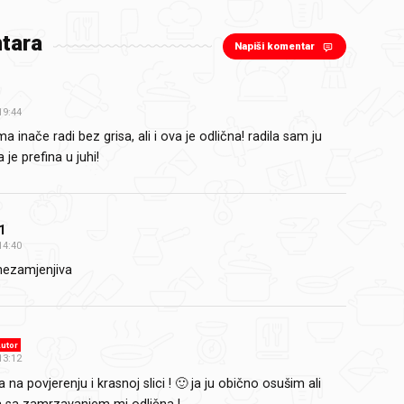
tara
Napiši komentar
19:44
inače radi bez grisa, ali i ova je odlična! radila sam ju
a je prefina u juhi!
1
14:40
 nezamjenjiva
utor
13:12
 na povjerenju i krasnoj slici ! 🙂 ja ju obično osušim ali