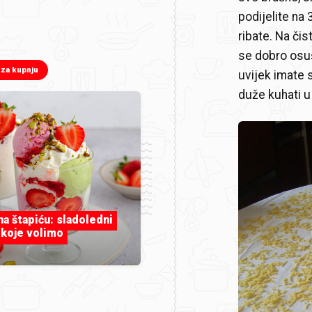
podijelite na 
ribate. Na čis
se dobro osuš
 za kupnju
uvijek imate 
duže kuhati u
 na štapiću: sladoledni
 koje volimo