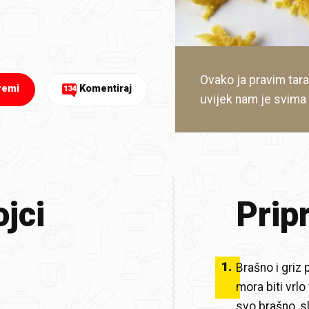
Ovako ja pravim tara
remi
Komentiraj
134
uvijek nam je svima p
jci
Prip
1
.
Brašno i griz 
mora biti vrl
svo brašno, s