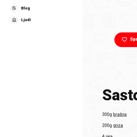
Blog
Ljudi
Sp
Sasto
300g
brašna
200g
griza
4
jaja