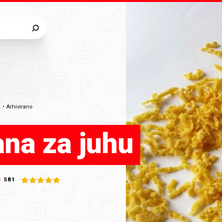
.
•
Arhivirano
ana za juhu
581