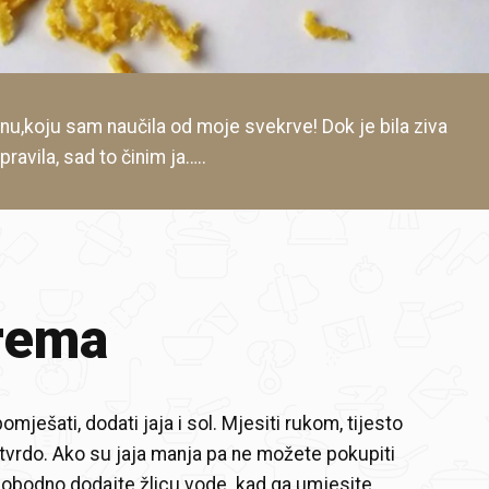
nu,koju sam naučila od moje svekrve! Dok je bila ziva
ravila, sad to činim ja…..
rema
pomješati, dodati jaja i sol. Mjesiti rukom, tijesto
o tvrdo. Ako su jaja manja pa ne možete pokupiti
lobodno dodajte žlicu vode. kad ga umjesite