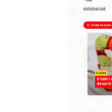
prstohvat soli
Dodaj na popis
ČLANAK
U čaši i
deserti