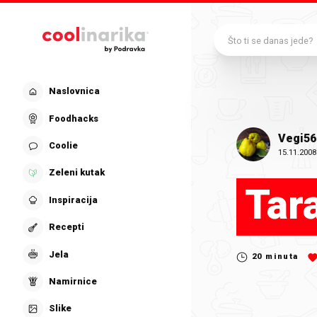
Preskoči na glavni sadržaj
Što ti se danas jede?
Naslovnica
Foodhacks
Vegi56
Coolie
15.11.2008
Zeleni kutak
Tar
Inspiracija
Recepti
Jela
20
minuta
Namirnice
Slike