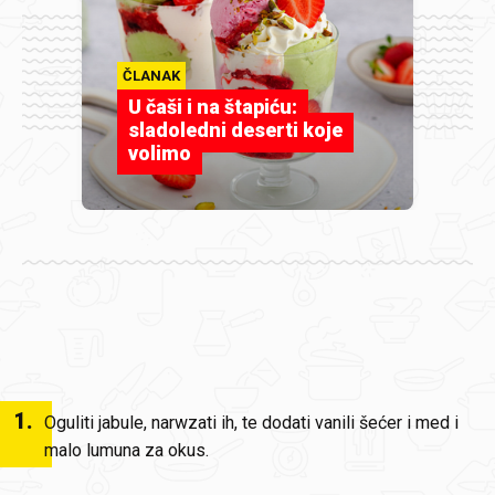
ČLANAK
U čaši i na štapiću:
sladoledni deserti koje
volimo
1
.
Oguliti jabule, narwzati ih, te dodati vanili šećer i med i
malo lumuna za okus.