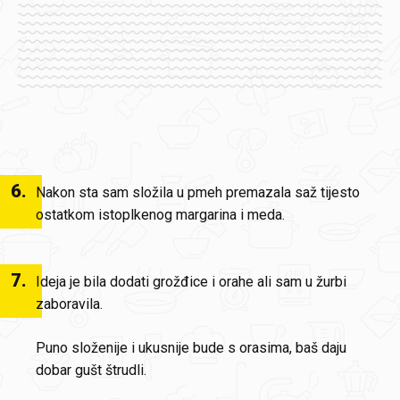
6
.
Nakon sta sam složila u pmeh premazala saž tijesto
ostatkom istoplkenog margarina i meda.
7
.
Ideja je bila dodati grožđice i orahe ali sam u žurbi
zaboravila.
Puno složenije i ukusnije bude s orasima, baš daju
dobar gušt štrudli.