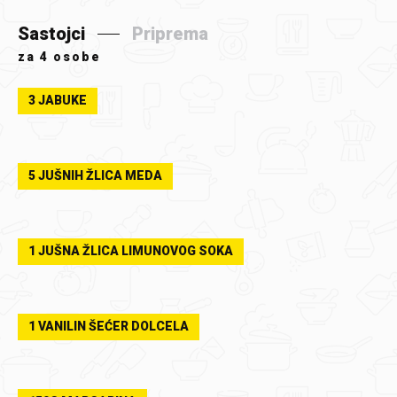
Sastojci
Priprema
za
4 osobe
3 JABUKE
5 JUŠNIH ŽLICA MEDA
1 JUŠNA ŽLICA LIMUNOVOG SOKA
1 VANILIN ŠEĆER DOLCELA