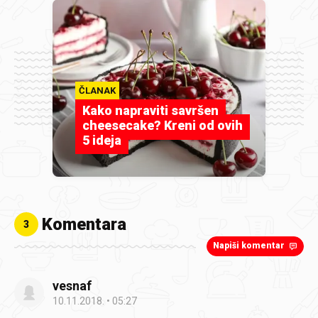
ČLANAK
Kako napraviti savršen
cheesecake? Kreni od ovih
5 ideja
Komentara
3
Napiši komentar
vesnaf
10.11.2018.
05:27