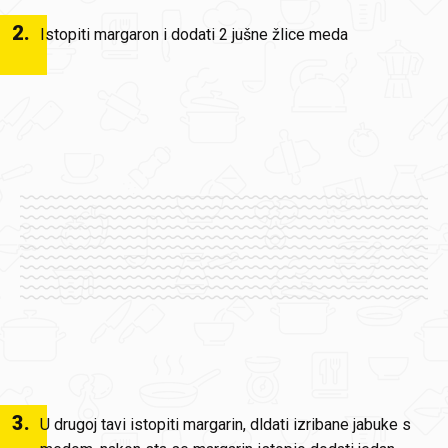
2
.
Istopiti margaron i dodati 2 jušne žlice meda
3
.
U drugoj tavi istopiti margarin, dldati izribane jabuke s