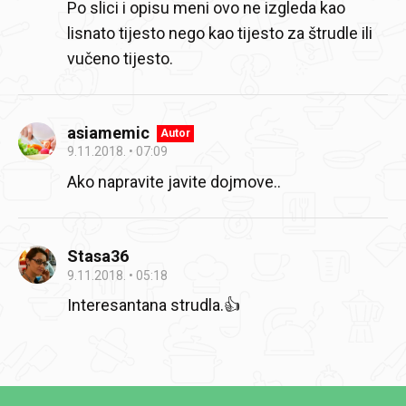
Po slici i opisu meni ovo ne izgleda kao
lisnato tijesto nego kao tijesto za štrudle ili
vučeno tijesto.
asiamemic
Autor
9.11.2018.
07:09
Ako napravite javite dojmove..
Stasa36
9.11.2018.
05:18
Interesantana strudla.👍