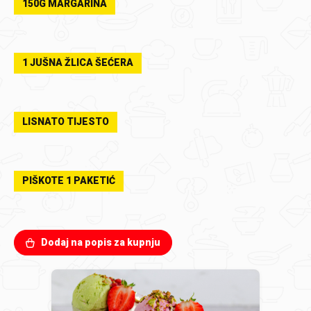
150G MARGARINA
1 JUŠNA ŽLICA ŠEĆERA
LISNATO TIJESTO
PIŠKOTE 1 PAKETIĆ
Dodaj na popis za kupnju