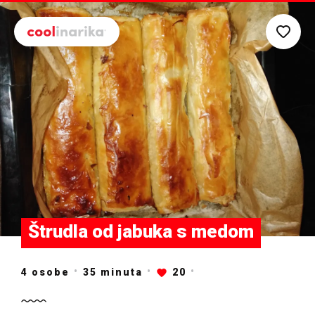
Preskoči na glavni sadržaj
Štrudla od jabuka s medom
4 osobe
35
minuta
20