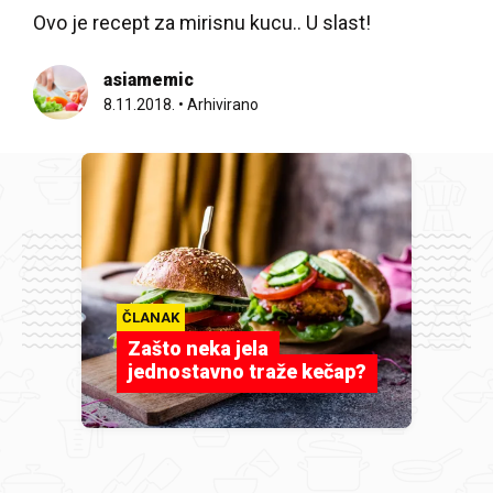
Ovo je recept za mirisnu kucu.. U slast!
asiamemic
8.11.2018.
•
Arhivirano
ČLANAK
Zašto neka jela
jednostavno traže kečap?