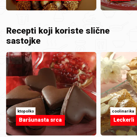
Recepti koji koriste slične
sastojke
ktopolko
coolinarika
Baršunasta srca
Leckerli