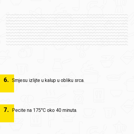
6
.
Smjesu izlijte u kalup u obliku srca.
7
.
Pecite na 175°C oko 40 minuta.