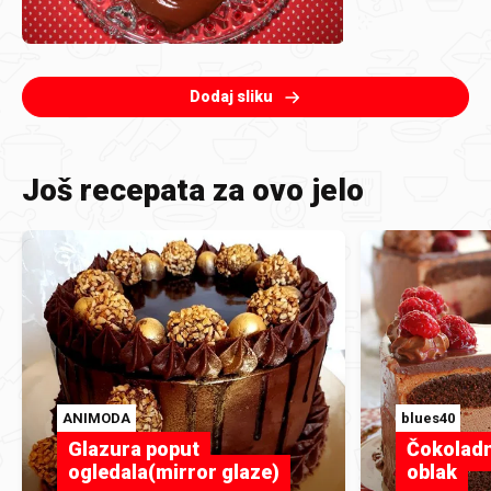
Dodaj sliku
Još recepata za ovo jelo
ANIMODA
blues40
Glazura poput
Čokoladn
ogledala(mirror glaze)
oblak