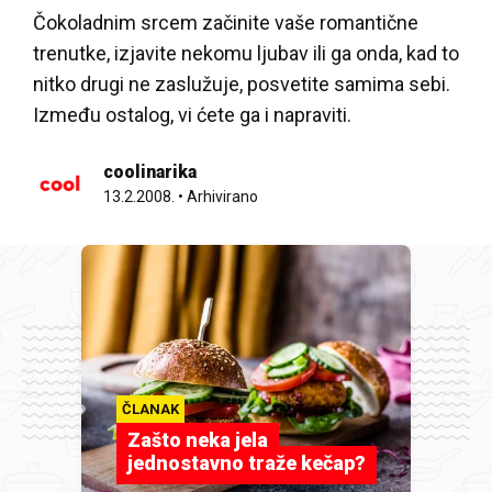
Čokoladnim srcem začinite vaše romantične
trenutke, izjavite nekomu ljubav ili ga onda, kad to
nitko drugi ne zaslužuje, posvetite samima sebi.
Između ostalog, vi ćete ga i napraviti.
coolinarika
13.2.2008.
•
Arhivirano
ČLANAK
Zašto neka jela
jednostavno traže kečap?