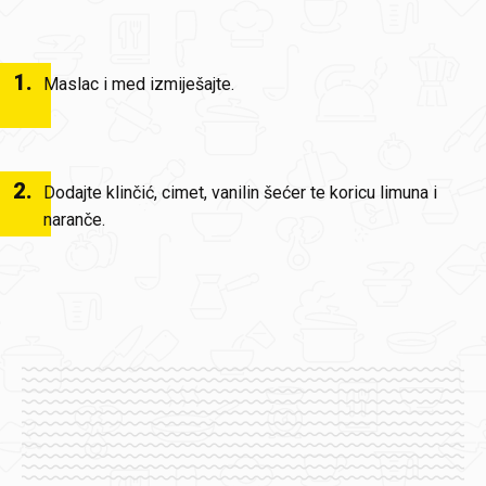
1
.
Maslac i med izmiješajte.
2
.
Dodajte klinčić, cimet, vanilin šećer te koricu limuna i
naranče.