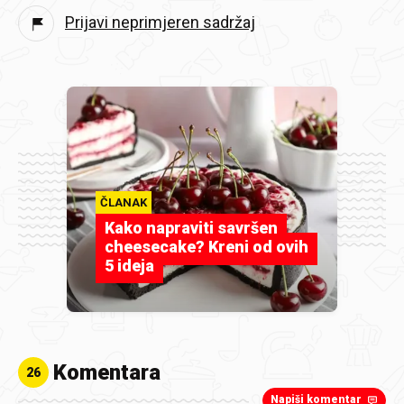
Prijavi neprimjeren sadržaj
ČLANAK
Kako napraviti savršen
cheesecake? Kreni od ovih
5 ideja
Komentara
26
Napiši komentar