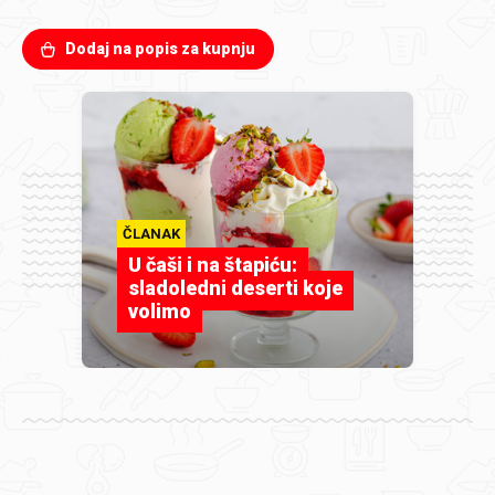
Dodaj na popis za kupnju
ČLANAK
U čaši i na štapiću:
sladoledni deserti koje
volimo