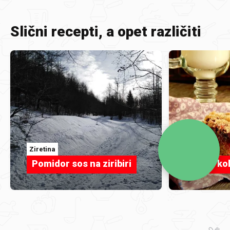
Slični recepti, a opet različiti
Ziretina
jekago
Pomidor sos na ziribiri
Voćni ko