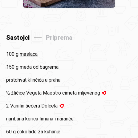
Sastojci
Priprema
100 g
maslaca
150 g
meda od bagrema
prstohvat
klinčića u prahu
½ žličice
Vegeta Maestro cimeta mljevenog
2
Vanilin šećera Dolcela
naribana korica limuna i naranče
60 g
čokolade za kuhanje