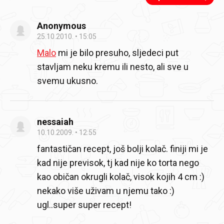
Anonymous
25.10.2010.
15:05
Malo
mi je bilo presuho, sljedeci put
stavljam neku kremu ili nesto, ali sve u
svemu ukusno.
nessaiah
10.10.2009.
12:55
fantastičan recept, još bolji kolač.
finiji mi je
kad nije previsok, tj kad nije ko torta nego
kao običan okrugli kolač, visok kojih 4 cm :)
nekako više uživam u njemu tako :)
ugl..super super recept!