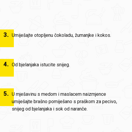
3
.
Umiješajte otopljenu čokoladu, žumanjke i kokos.
4
.
Od bjelanjaka istucite snijeg.
5
.
U mješavinu s medom i maslacem naizmjence
umiješajte brašno pomiješano s praškom za pecivo,
snijeg od bjelanjaka i sok od naranče.