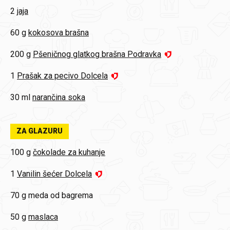
2
jaja
60 g
kokosova brašna
200 g
Pšeničnog glatkog brašna Podravka
1
Prašak za pecivo Dolcela
30 ml
narančina soka
ZA GLAZURU
100 g
čokolade za kuhanje
1
Vanilin šećer Dolcela
70 g
meda od bagrema
50 g
maslaca