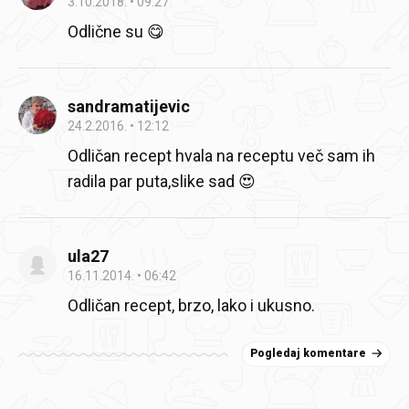
3.10.2018.
09:27
Odlične su 😋
sandramatijevic
24.2.2016.
12:12
Odličan recept hvala na receptu več sam ih
radila par puta,slike sad 😍
ula27
16.11.2014.
06:42
Odličan recept, brzo, lako i ukusno.
Pogledaj komentare