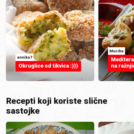
Mucika
annika7
Meditera
Okruglice od tikvica :)))
na ražnji
Recepti koji koriste slične
sastojke