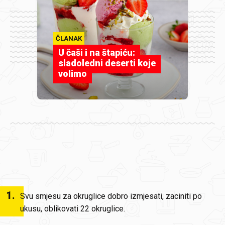
ČLANAK
U čaši i na štapiću:
sladoledni deserti koje
volimo
1
.
Svu smjesu za okruglice dobro izmjesati, zaciniti po
ukusu, oblikovati 22 okruglice.