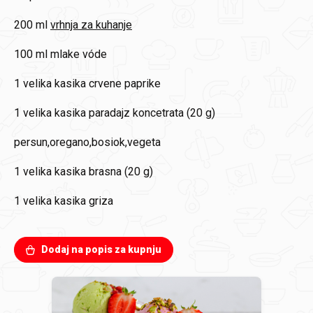
200 ml
vrhnja za kuhanje
100 ml
mlake vóde
1
velika kasika crvene paprike
1
velika kasika paradajz koncetrata (20 g)
persun,oregano,bosiok,vegeta
1
velika kasika brasna (20 g)
1
velika kasika griza
Dodaj na popis za kupnju