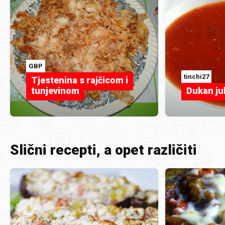
GBP
tinchi27
Tjestenina s rajčicom i
tunjevinom
Dukan ju
Slični recepti, a opet različiti