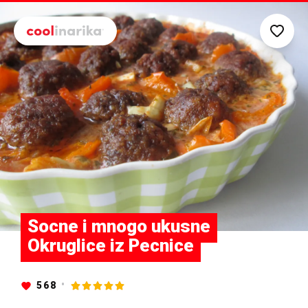
Preskoči na glavni sadržaj
Socne i mnogo ukusne
Okruglice iz Pecnice
568