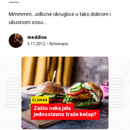
Mmmmm...odlicne okruglice u tako dobrom i
ukusnom sosu...
meddina
5.11.2012.
•
Arhivirano
ČLANAK
Zašto neka jela
jednostavno traže kečap?