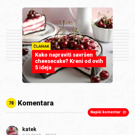
ČLANAK
Kako napraviti savršen
cheesecake? Kreni od ovih
5 ideja
Komentara
78
Napiši komentar
katek