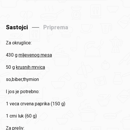
Sastojci
Priprema
Za okruglice:
430 g
mljevenog mesa
50 g
krusnih mrvica
so,biber,thymion
I jos je potrebno:
1
veca crvena paprika (150 g)
1
crni luk (60 g)
Za preliv: