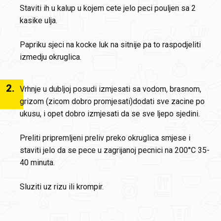
Staviti ih u kalup u kojem cete jelo peci pouljen sa 2
kasike ulja.
Papriku sjeci na kocke luk na sitnije pa to raspodjeliti
izmedju okruglica.
2
.
Vrhnje u dubljoj posudi izmjesati sa vodom, brasnom,
grizom (zicom dobro promjesati)dodati sve zacine po
ukusu, i opet dobro izmjesati da se sve ljepo sjedini.
Preliti pripremljeni preliv preko okruglica smjese i
staviti jelo da se pece u zagrijanoj pecnici na 200°C 35-
40 minuta.
Sluziti uz rizu ili krompir.