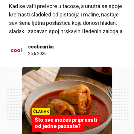
Kad se vafli pretvore u tacose, a unutra se spoje
kremasti sladoled od pistacija i maline, nastaje
savršena ljetna poslastica koja donosi hladan,
sladak i zabavan spoj hrskavih i ledenih zalogaja.
coolinarika
25.6.2026.
ČLANAK
Što sve možeš pripremiti
od jedne passate?