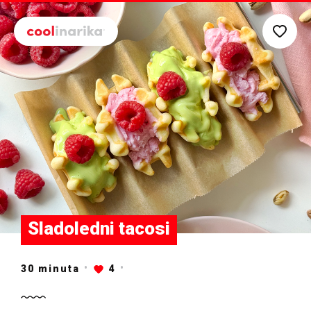
Preskoči na glavni sadržaj
Sladoledni tacosi
30
minuta
4