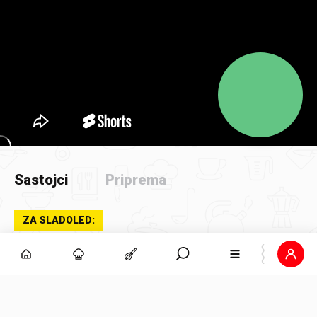
Sastojci
Priprema
ZA SLADOLED:
2
Dolcela Sladoledna deserta pistacija
2
Dolcela Sladoledna deserta malina
800 ml
mlijeka