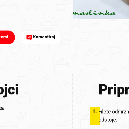
remi
Komentiraj
22
jci
Prip
ića
1
.
Filete odmrzn
odstoje.