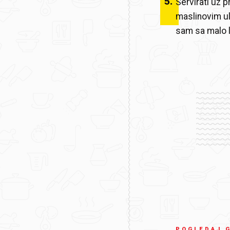
5
.
Servirati uz p
maslinovim ul
sam sa malo l
POGLEDAJ 