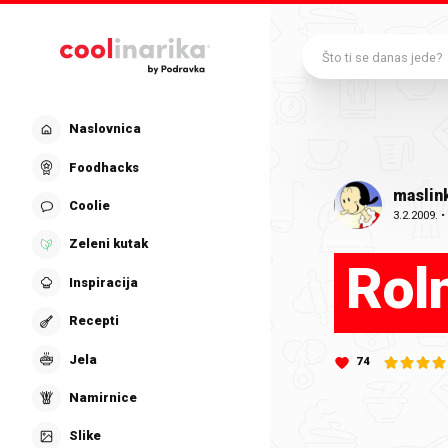
Preskoči na glavni sadržaj
Što ti se danas jede?
Naslovnica
Foodhacks
maslin
Coolie
3.2.2009.
Zeleni kutak
Roln
Inspiracija
Recepti
Jela
74
Namirnice
Slike