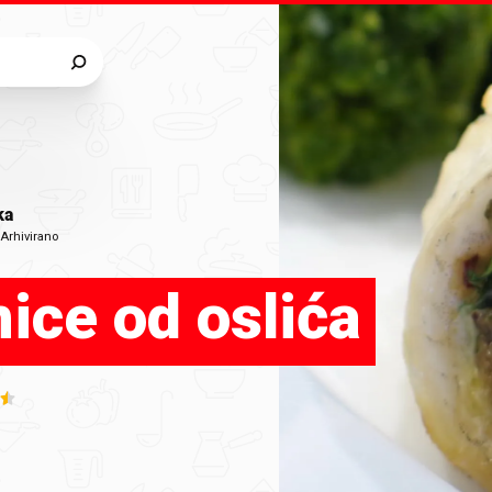
ka
•
Arhivirano
ice od oslića