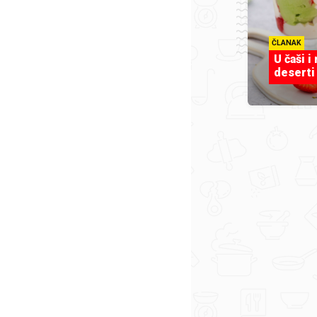
ČLANAK
U čaši i
deserti