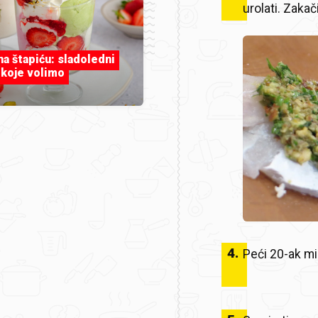
urolati. Zakač
 na štapiću: sladoledni
 koje volimo
4
.
Peći 20-ak mi