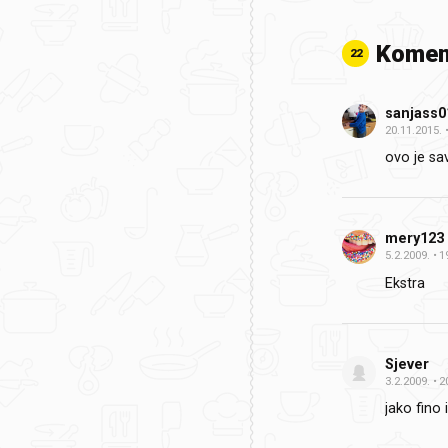
Komen
22
sanjass0
20.11.2015.
ovo je sa
mery123
5.2.2009.
1
Ekstra
Sjever
3.2.2009.
2
jako fino