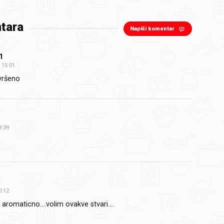
tara
Napiši komentar
1
15:01
vršeno
9:39
0:12
 i aromaticno….volim ovakve stvari….