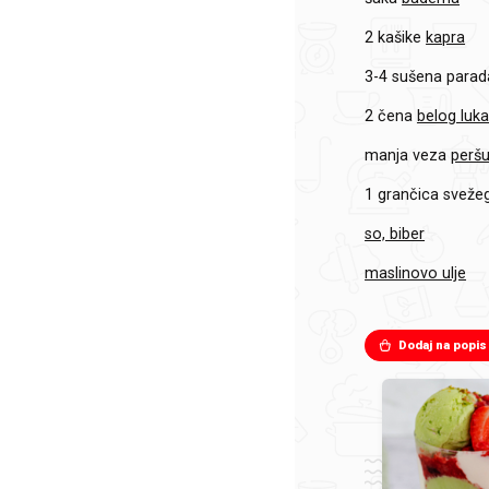
2 kašike
kapra
3-4
sušena parad
2 čena
belog luk
manja veza
peršu
1 grančica
sveže
so, biber
maslinovo ulje
Dodaj na popis