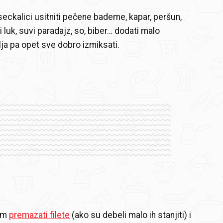
 seckalici usitniti pečene bademe, kapar, peršun,
i luk, suvi paradajz, so, biber… dodati malo
ja pa opet sve dobro izmiksati.
om
premazati filete
(ako su debeli malo ih stanjiti) i