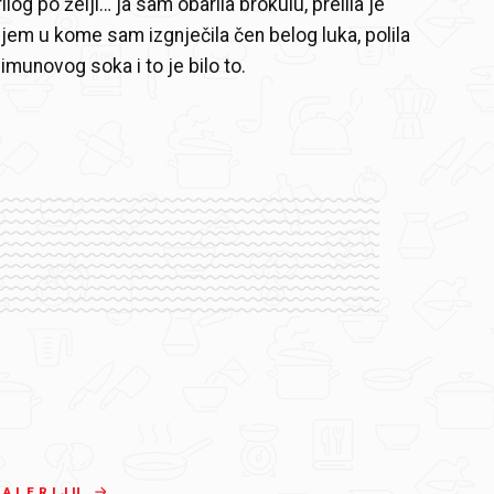
rilog po želji… ja sam obarila brokulu, prelila je
jem u kome sam izgnječila čen belog luka, polila
imunovog soka i to je bilo to.
GALERIJU