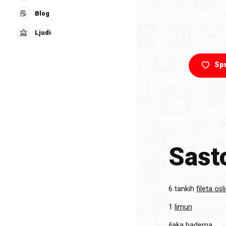
Blog
Ljudi
Sp
Sasto
6 tankih
fileta osl
1
limun
šaka
badema