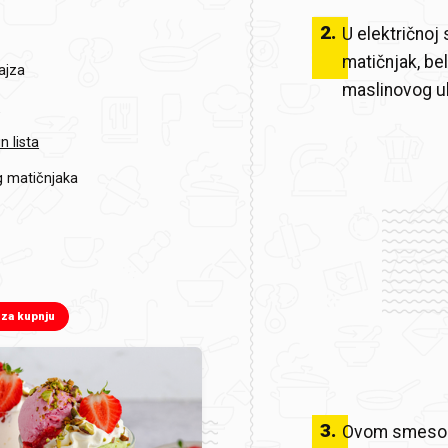
2
.
U električnoj
matičnjak, bel
ajza
maslinovog ul
a
n lista
g matičnjaka
 za kupnju
3
.
Ovom smes