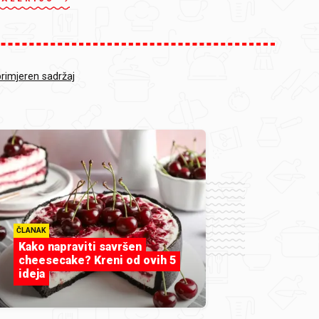
primjeren sadržaj
ČLANAK
Kako napraviti savršen
cheesecake? Kreni od ovih 5
ideja