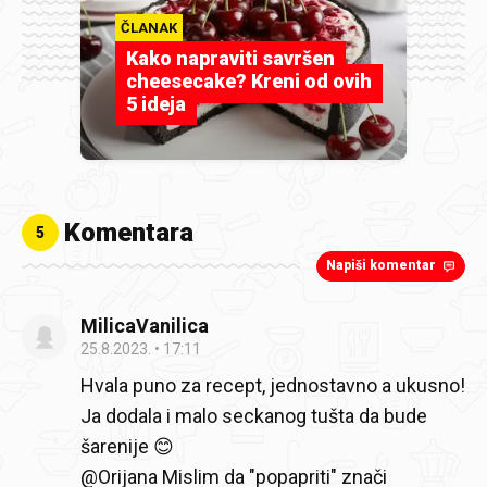
ČLANAK
Kako napraviti savršen
cheesecake? Kreni od ovih
5 ideja
Komentara
5
Napiši komentar
MilicaVanilica
25.8.2023.
17:11
Hvala puno za recept, jednostavno a ukusno!
Ja dodala i malo seckanog tušta da bude
šarenije 😊
@Orijana Mislim da "popapriti" znači