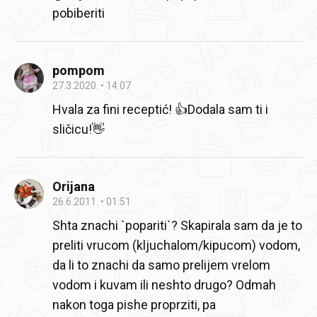
pobiberiti
pompom
27.3.2020.
14:07
Hvala za fini receptić! 👍Dodala sam ti i
sličicu!👋
Orijana
26.6.2011.
01:51
Shta znachi `popariti`? Skapirala sam da je to
preliti vrucom (kljuchalom/kipucom) vodom,
da li to znachi da samo prelijem vrelom
vodom i kuvam ili neshto drugo? Odmah
nakon toga pishe proprziti, pa