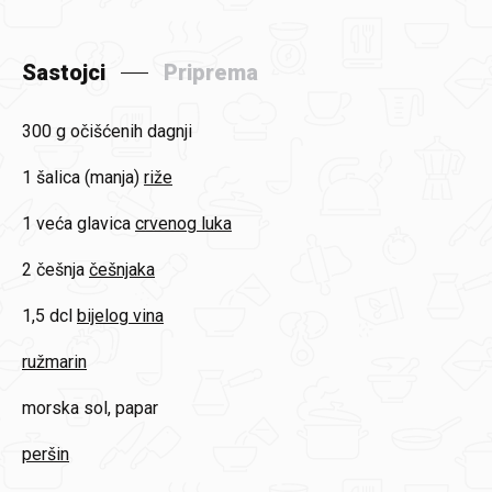
Sastojci
Priprema
300 g
očišćenih dagnji
1 šalica (manja)
riže
1 veća glavica
crvenog luka
2 češnja
češnjaka
1,5 dcl
bijelog vina
ružmarin
morska sol, papar
peršin