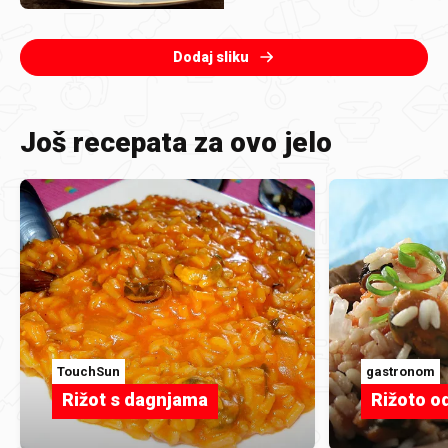
Dodaj sliku
Još recepata za ovo jelo
TouchSun
gastronom
Rižot s dagnjama
Rižoto od