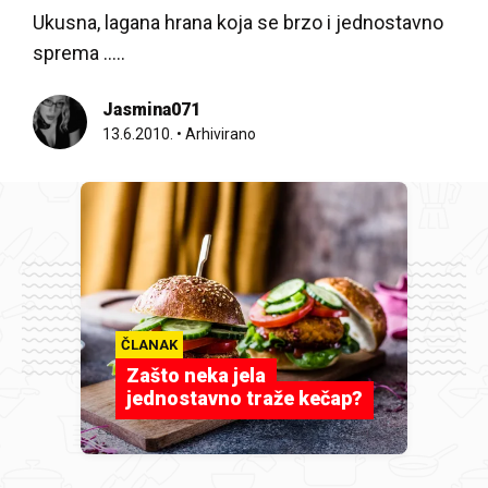
Ukusna, lagana hrana koja se brzo i jednostavno
sprema …..
Jasmina071
13.6.2010.
•
Arhivirano
ČLANAK
Zašto neka jela
jednostavno traže kečap?