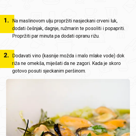
1
.
Na maslinovom ulju propržiti nasjeckani crveni luk,
dodati češnjak, dagnje, ružmarin te posoliti i popapriti.
Propržiti par minuta pa dodati opranu rižu.
2
.
Dodavati vino (kasnije možda i malo mlake vode) dok
riža ne omekša, miješati da ne zagori. Kada je skoro
gotovo posuti sjeckanim peršinom.