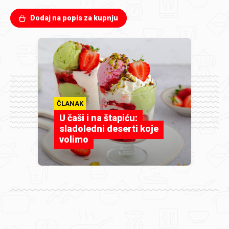
Dodaj na popis za kupnju
ČLANAK
U čaši i na štapiću:
sladoledni deserti koje
volimo