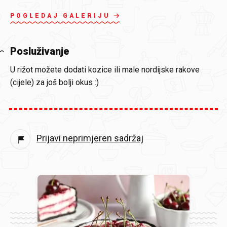
POGLEDAJ GALERIJU
Posluživanje
U rižot možete dodati kozice ili male nordijske rakove
(cijele) za još bolji okus :)
Prijavi neprimjeren sadržaj