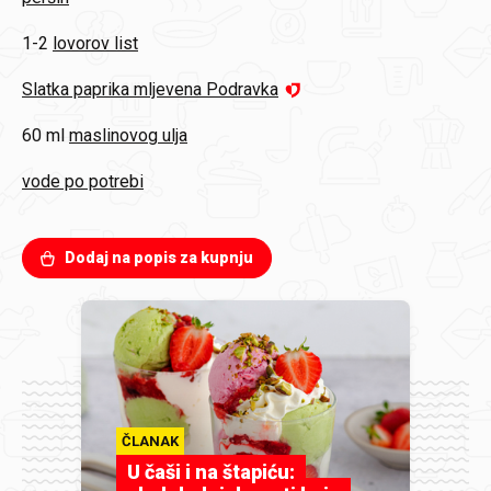
1-2
lovorov list
Slatka paprika mljevena Podravka
60 ml
maslinovog ulja
vode po potrebi
Dodaj na popis za kupnju
ČLANAK
U čaši i na štapiću: