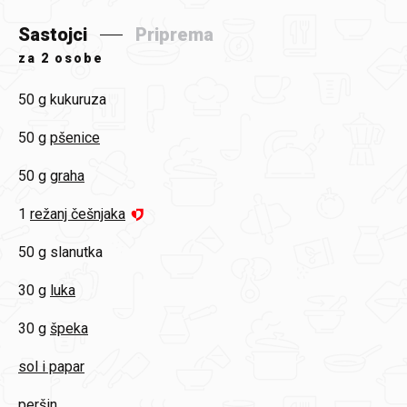
Sastojci
Priprema
za
2 osobe
50 g
kukuruza
50 g
pšenice
50 g
graha
1
režanj češnjaka
50 g
slanutka
30 g
luka
30 g
špeka
sol i papar
peršin