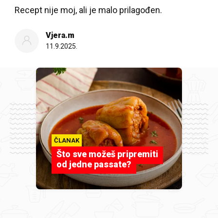
Recept nije moj, ali je malo prilagođen.
Vjera.m
11.9.2025.
ČLANAK
Što sve možeš pripremiti
od jedne passate?