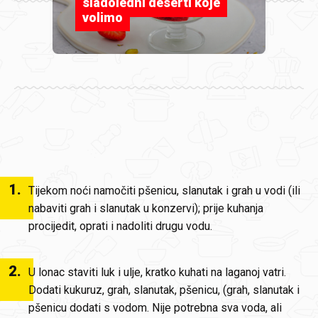
sladoledni deserti koje
volimo
1
.
Tijekom noći namočiti pšenicu, slanutak i grah u vodi (ili
nabaviti grah i slanutak u konzervi); prije kuhanja
procijedit, oprati i nadoliti drugu vodu.
2
.
U lonac staviti luk i ulje, kratko kuhati na laganoj vatri.
Dodati kukuruz, grah, slanutak, pšenicu, (grah, slanutak i
pšenicu dodati s vodom. Nije potrebna sva voda, ali