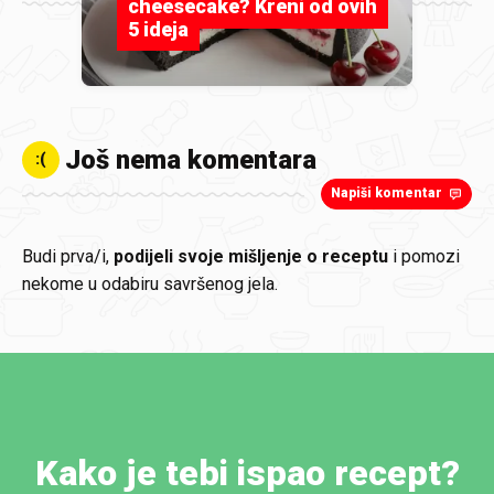
cheesecake? Kreni od ovih
5 ideja
Još nema komentara
:(
Napiši komentar
Budi prva/i,
podijeli svoje mišljenje o receptu
i pomozi
nekome u odabiru savršenog jela.
Kako je tebi ispao recept?