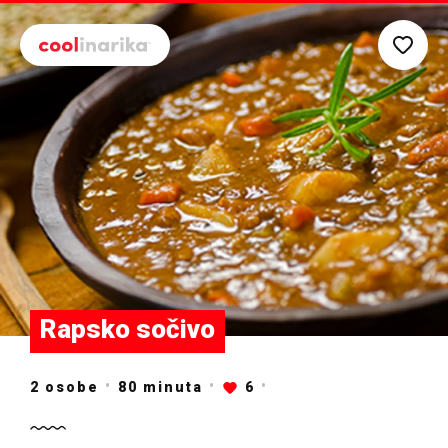
Preskoči na glavni sadržaj
Rapsko sočivo
2 osobe
80
minuta
6